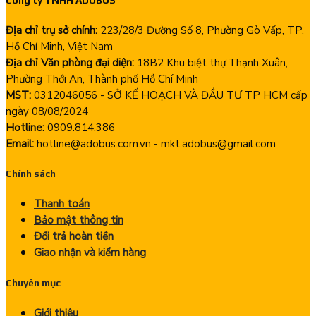
Địa chỉ trụ sở chính:
223/28/3 Đường Số 8, Phường Gò Vấp, TP.
Hồ Chí Minh, Việt Nam
Địa chỉ Văn phòng đại diện:
18B2 Khu biệt thự Thạnh Xuân,
Phường Thới An, Thành phố Hồ Chí Minh
MST:
0312046056 - SỞ KẾ HOẠCH VÀ ĐẦU TƯ TP HCM cấp
ngày 08/08/2024
Hotline:
0909.814.386
Email:
hotline@adobus.com.vn - mkt.adobus@gmail.com
Chính sách
Thanh toán
Bảo mật thông tin
Đổi trả hoàn tiền
Giao nhận và kiểm hàng
Chuyên mục
Giới thiệu