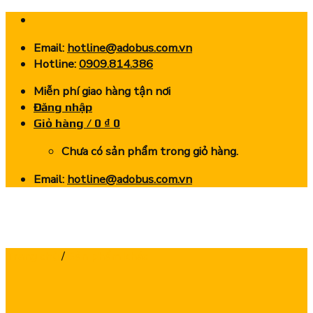
Skip
to
Email:
hotline@adobus.com.vn
content
Hotline:
0909.814.386
Miễn phí giao hàng tận nơi
Đăng nhập
Giỏ hàng /
0
₫
0
Chưa có sản phẩm trong giỏ hàng.
Email:
hotline@adobus.com.vn
Trang chủ
/
Sản phẩm khác