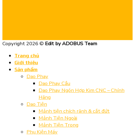
Copyright 2026 ©
Edit by ADOBUS Team
Trang chủ
Giới thiệu
Sản phẩm
Dao Phay
Dao Phay Cầu
Dao Phay Ngón Hợp Kim CNC – Chính
Hãng
Dao Tiện
Mảnh tiện chích rãnh & cắt đứt
Mảnh Tiện Ngoài
Mảnh Tiện Trong
Phụ Kiện Máy