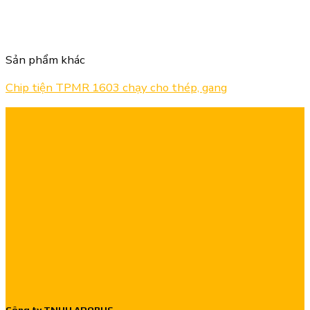
Sản phẩm khác
Chip tiện TPMR 1603 chạy cho thép, gang
Công ty TNHH ADOBUS