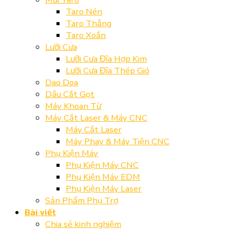
Taro Nén
Taro Thẳng
Taro Xoắn
Lưỡi Cưa
Lưỡi Cưa Đĩa Hợp Kim
Lưỡi Cưa Đĩa Thép Gió
Dao Doa
Dầu Cắt Gọt
Máy Khoan Từ
Máy Cắt Laser & Máy CNC
Máy Cắt Laser
Máy Phay & Máy Tiện CNC
Phụ Kiện Máy
Phụ Kiện Máy CNC
Phụ Kiện Máy EDM
Phụ Kiện Máy Laser
Sản Phẩm Phụ Trợ
Bài viết
Chia sẻ kinh nghiệm