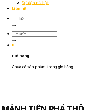
Sự kiện nổi bật
Liên hệ
Tìm
kiếm:
Tìm
kiếm:
0
Giỏ hàng
Chưa có sản phẩm trong giỏ hàng.
MẢNH TIỆN PHÁ THÔ