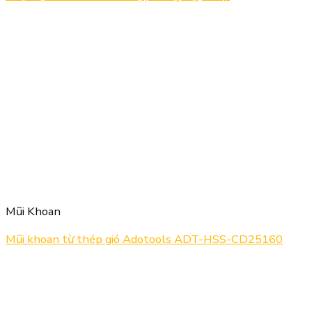
Mũi Khoan
Mũi khoan từ thép gió Adotools ADT-HSS-CD25160