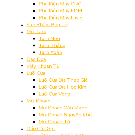
Phụ Kiện Máy CNC
Phụ Kiện Máy EDM
Phụ Kiện Máy Laser
Sản Phẩm Phụ Trợ
Mũi Taro
Taro Nén
Taro Thẳng
Taro Xoắn
Dao Doa
Máy Khoan Từ
Lưỡi Cưa
Lưỡi Cưa Đĩa Thép Gió
Lưỡi Cưa Đĩa Hợp Kim
Lưỡi Cưa Vòng
Mũi Khoan
Mũi Khoan Gắn Mảnh
Mũi Khoan Nguyên Khối
Mũi Khoan Từ
Dầu Cắt Gọt