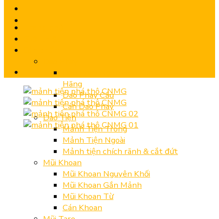
Trang chủ
Giới thiệu
Sản phẩm
Dao Phay
Dao Phay Ngón Hợp Kim CNC – Chính
Hãng
Dao Phay Cầu
Cán Dao Phay
Dao Tiện
Mảnh Tiện Trong
Mảnh Tiện Ngoài
Mảnh tiện chích rãnh & cắt đứt
Mũi Khoan
Mũi Khoan Nguyên Khối
Mũi Khoan Gắn Mảnh
Mũi Khoan Từ
Cán Khoan
Mũi Taro