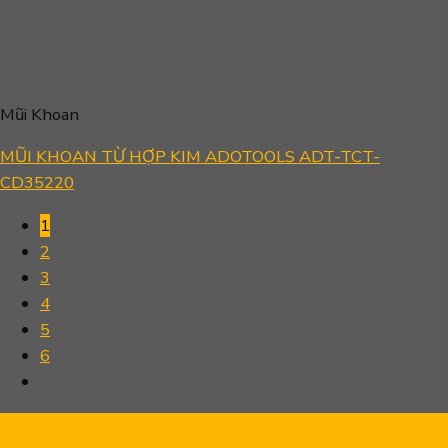
Mũi Khoan
MŨI KHOAN TỪ HỢP KIM ADOTOOLS ADT-TCT-
CD35220
1
2
3
4
5
6