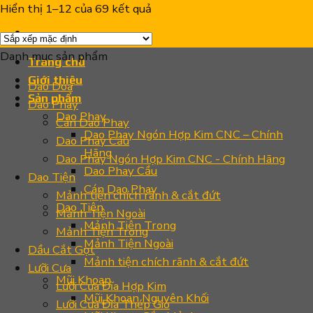
Hiển thị 1–12 của 69 kết quả
Danh mục sản phẩm
Trang chủ
Giới thiệu
Dao Doa
Sản phẩm
Dao Phay
Dao Phay
Cán Dao Phay
Dao Phay Ngón Hợp Kim CNC – Chính
Dao Phay Cầu
Hãng
Dao Phay Ngón Hợp Kim CNC - Chính Hãng
Dao Phay Cầu
Dao Tiện
Cán Dao Phay
Mảnh tiện chích rãnh & cắt đứt
Dao Tiện
Mảnh Tiện Ngoài
Mảnh Tiện Trong
Mảnh Tiện Trong
Mảnh Tiện Ngoài
Dầu Cắt Gọt
Mảnh tiện chích rãnh & cắt đứt
Lưỡi Cưa
Mũi Khoan
Lưỡi Cưa Đĩa Hợp Kim
Mũi Khoan Nguyên Khối
Lưỡi Cưa Đĩa Thép Gió