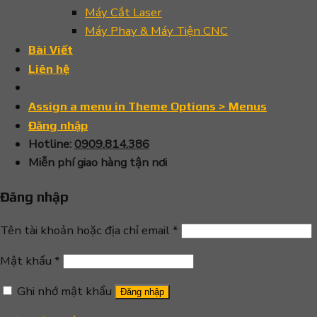
Máy Cắt Laser
Máy Phay & Máy Tiện CNC
Bài Viết
Liên hệ
Assign a menu in Theme Options > Menus
Đăng nhập
Hotline:
0909.814.386
Miễn phí giao hàng tận nơi
Đăng nhập
Tên tài khoản hoặc địa chỉ email
*
Mật khẩu
*
Ghi nhớ mật khẩu
Đăng nhập