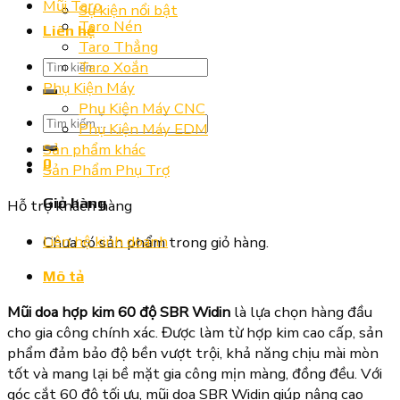
Mũi Taro
Sự kiện nổi bật
Taro Nén
Liên hệ
Taro Thẳng
Tìm
Taro Xoắn
kiếm:
Phụ Kiện Máy
Phụ Kiện Máy CNC
Tìm
Phụ Kiện Máy EDM
kiếm:
Sản phẩm khác
0
Sản Phẩm Phụ Trợ
Giỏ hàng
Hỗ trợ khách hàng
Liên hệ kinh doanh
Chưa có sản phẩm trong giỏ hàng.
Mô tả
Mũi doa hợp kim 60 độ SBR Widin
là lựa chọn hàng đầu
cho gia công chính xác. Được làm từ hợp kim cao cấp, sản
phẩm đảm bảo độ bền vượt trội, khả năng chịu mài mòn
tốt và mang lại bề mặt gia công mịn màng, đồng đều. Với
góc cắt 60 độ tối ưu, mũi doa SBR Widin giúp nâng cao