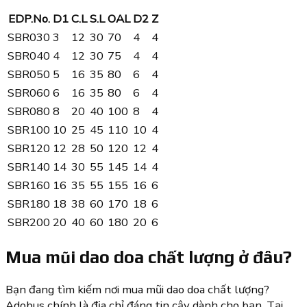
EDP.No.
D1
C.L
S.L
OAL
D2
Z
SBR030
3
12
30
70
4
4
SBR040
4
12
30
75
4
4
SBR050
5
16
35
80
6
4
SBR060
6
16
35
80
6
4
SBR080
8
20
40
100
8
4
SBR100
10
25
45
110
10
4
SBR120
12
28
50
120
12
4
SBR140
14
30
55
145
14
4
SBR160
16
35
55
155
16
6
SBR180
18
38
60
170
18
6
SBR200
20
40
60
180
20
6
Mua mũi dao doa chất lượng ở đâu?
Bạn đang tìm kiếm nơi mua mũi dao doa chất lượng?
Adobus chính là địa chỉ đáng tin cậy dành cho bạn. Tại