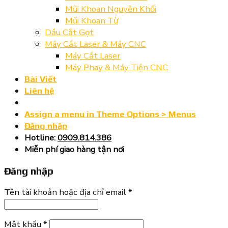
Mũi Khoan Nguyên Khối
Mũi Khoan Từ
Dầu Cắt Gọt
Máy Cắt Laser & Máy CNC
Máy Cắt Laser
Máy Phay & Máy Tiện CNC
Bài Viết
Liên hệ
Assign a menu in Theme Options > Menus
Đăng nhập
Hotline:
0909.814.386
Miễn phí giao hàng tận nơi
Đăng nhập
Tên tài khoản hoặc địa chỉ email
*
Mật khẩu
*