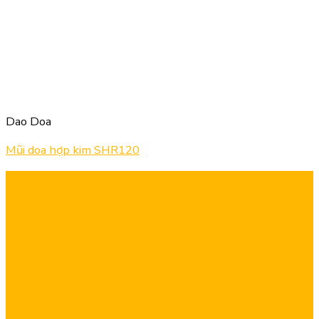
Dao Doa
Mũi doa hợp kim SHR120