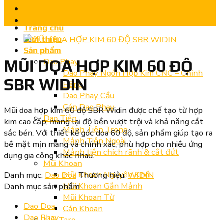
Trang chủ
Giới thiệu
Sản phẩm
Dao Phay
MŨI DOA HỢP KIM 60 ĐỘ
Dao Phay Ngón Hợp Kim CNC – Chính
SBR WIDIN
Hãng
Dao Phay Cầu
Cán Dao Phay
Mũi doa hợp kim 60 độ SBR Widin được chế tạo từ hợp
Dao Tiện
kim cao cấp, mang lại độ bền vượt trội và khả năng cắt
Mảnh Tiện Trong
sắc bén. Với thiết kế góc doa 60 độ, sản phẩm giúp tạo ra
Mảnh Tiện Ngoài
bề mặt mịn màng và chính xác, phù hợp cho nhiều ứng
Mảnh tiện chích rãnh & cắt đứt
dụng gia công khác nhau.
Mũi Khoan
Mũi Khoan Nguyên Khối
Danh mục:
Dao Doa
Thương hiệu:
WIDIN
Mũi Khoan Gắn Mảnh
Danh mục sản phẩm
Mũi Khoan Từ
Dao Doa
Cán Khoan
Dao Phay
Mũi Taro