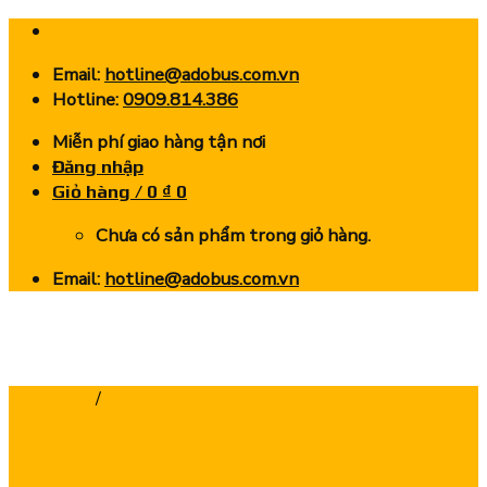
Skip
to
Email:
hotline@adobus.com.vn
content
Hotline:
0909.814.386
Miễn phí giao hàng tận nơi
Đăng nhập
Giỏ hàng /
0
₫
0
Chưa có sản phẩm trong giỏ hàng.
Email:
hotline@adobus.com.vn
Trang chủ
/
Dao Doa