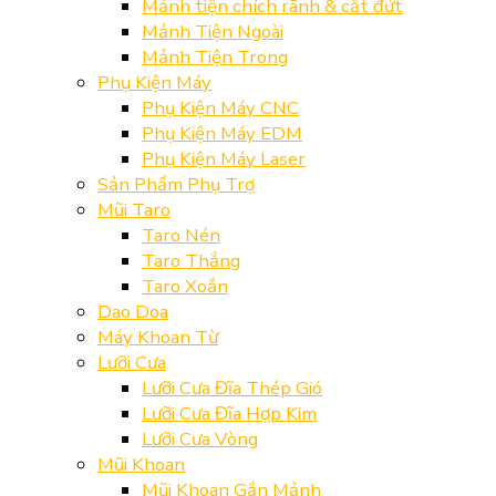
Mảnh tiện chích rãnh & cắt đứt
Mảnh Tiện Ngoài
Mảnh Tiện Trong
Phụ Kiện Máy
Phụ Kiện Máy CNC
Phụ Kiện Máy EDM
Phụ Kiện Máy Laser
Sản Phẩm Phụ Trợ
Mũi Taro
Taro Nén
Taro Thẳng
Taro Xoắn
Dao Doa
Máy Khoan Từ
Lưỡi Cưa
Lưỡi Cưa Đĩa Thép Gió
Lưỡi Cưa Đĩa Hợp Kim
Lưỡi Cưa Vòng
Mũi Khoan
Mũi Khoan Gắn Mảnh