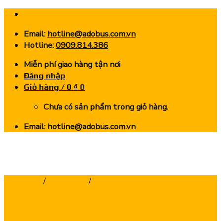
Skip
to
Email:
hotline@adobus.com.vn
content
Hotline:
0909.814.386
Miễn phí giao hàng tận nơi
Đăng nhập
Giỏ hàng /
0
₫
0
Chưa có sản phẩm trong giỏ hàng.
Email:
hotline@adobus.com.vn
Trang chủ
/
Mũi Khoan
/
Mũi Khoan Nguyên Khối