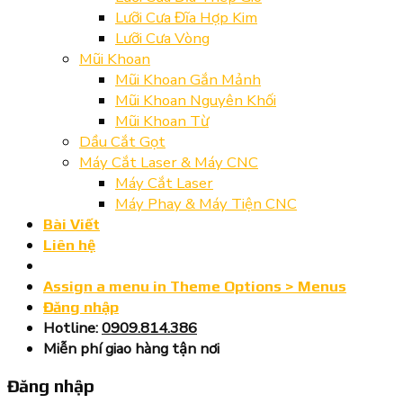
Lưỡi Cưa Đĩa Hợp Kim
Lưỡi Cưa Vòng
Mũi Khoan
Mũi Khoan Gắn Mảnh
Mũi Khoan Nguyên Khối
Mũi Khoan Từ
Dầu Cắt Gọt
Máy Cắt Laser & Máy CNC
Máy Cắt Laser
Máy Phay & Máy Tiện CNC
Bài Viết
Liên hệ
Assign a menu in Theme Options > Menus
Đăng nhập
Hotline:
0909.814.386
Miễn phí giao hàng tận nơi
Đăng nhập