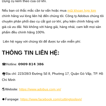
Dụng cụ kèm theo của cơ khí.
Nếu bạn có thắc mắc cần tư vấn hoặc mua
mũi khoan hợp kim
chính hãng vui lòng liên hệ đến chúng tôi. Công ty Adobus chúng tôi
chuyên phân phối dao cụ cắt gọt cơ khí, phụ kiện chính hãng với
giá cả ưu đãi. Nói không với hàng giả, hàng nhái, cam kết mọi sản
phẩm đều chính hãng 100%.
Liên hệ ngay với chúng tôi để được tư vấn miễn phí.
THÔNG TIN LIÊN HỆ:
☎Hotline: 𝟬𝟵𝟬𝟵 𝟴𝟭𝟰 𝟯𝟴𝟲
🏘Địa chỉ: 223/28/3 Đường Số 8, Phường 17, Quận Gò Vấp, TP. Hồ
Chí Minh
🌎Website:
https://www.adobus.com.vn/
⏺️Fanpage:
https://www.facebook.com/cuttingtoolsvn/