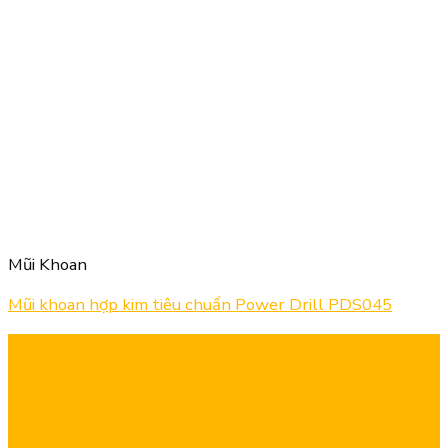
Mũi Khoan
Mũi khoan hợp kim tiêu chuẩn Power Drill PDS045