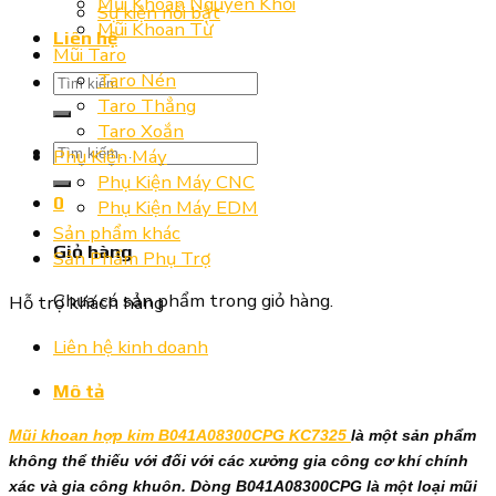
Mũi Khoan Nguyên Khối
Sự kiện nổi bật
Mũi Khoan Từ
Liên hệ
Mũi Taro
Taro Nén
Tìm
Taro Thẳng
kiếm:
Taro Xoắn
Tìm
Phụ Kiện Máy
kiếm:
Phụ Kiện Máy CNC
0
Phụ Kiện Máy EDM
Sản phẩm khác
Giỏ hàng
Sản Phẩm Phụ Trợ
Chưa có sản phẩm trong giỏ hàng.
Hỗ trợ khách hàng
Liên hệ kinh doanh
Mô tả
Mũi khoan hợp kim B041A08300CPG KC7325
là một sản phẩm
không thể thiếu với đối với các xưởng gia công cơ khí chính
xác và gia công khuôn. Dòng B041A08300CPG là một loại mũi