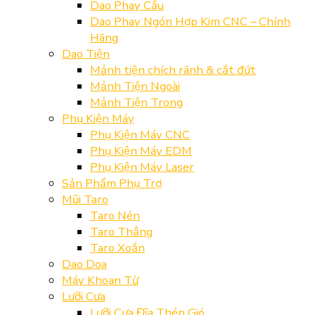
Dao Phay Cầu
Dao Phay Ngón Hợp Kim CNC – Chính
Hãng
Dao Tiện
Mảnh tiện chích rãnh & cắt đứt
Mảnh Tiện Ngoài
Mảnh Tiện Trong
Phụ Kiện Máy
Phụ Kiện Máy CNC
Phụ Kiện Máy EDM
Phụ Kiện Máy Laser
Sản Phẩm Phụ Trợ
Mũi Taro
Taro Nén
Taro Thẳng
Taro Xoắn
Dao Doa
Máy Khoan Từ
Lưỡi Cưa
Lưỡi Cưa Đĩa Thép Gió