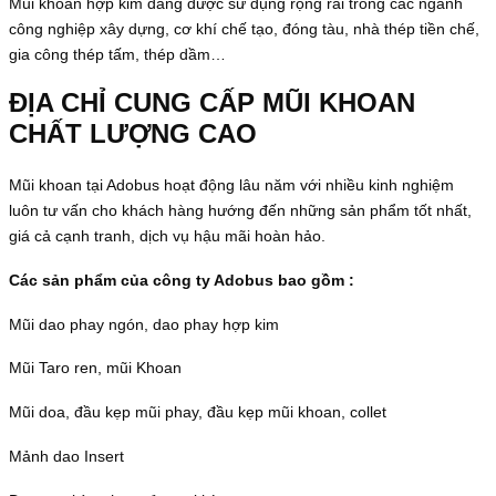
Mũi khoan hợp kim đang được sử dụng rộng rãi trong các ngành
công nghiệp xây dựng, cơ khí chế tạo, đóng tàu, nhà thép tiền chế,
gia công thép tấm, thép dầm…
ĐỊA CHỈ CUNG CẤP MŨI KHOAN
CHẤT LƯỢNG CAO
Mũi khoan tại Adobus hoạt động lâu năm với nhiều kinh nghiệm
luôn tư vấn cho khách hàng hướng đến những sản phẩm tốt nhất,
giá cả cạnh tranh, dịch vụ hậu mãi hoàn hảo.
Các sản phẩm của công ty Adobus bao gồm :
Mũi dao phay ngón, dao phay hợp kim
Mũi Taro ren, mũi Khoan
Mũi doa, đầu kẹp mũi phay, đầu kẹp mũi khoan, collet
Mảnh dao Insert