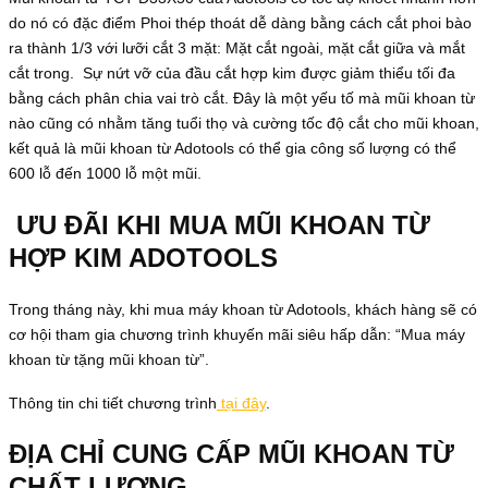
do nó có đặc điểm Phoi thép thoát dễ dàng bằng cách cắt phoi bào
ra thành 1/3 với lưỡi cắt 3 mặt: Mặt cắt ngoài, mặt cắt giữa và mắt
cắt trong. Sự nứt vỡ của đầu cắt hợp kim được giảm thiểu tối đa
bằng cách phân chia vai trò cắt. Đây là một yếu tố mà mũi khoan từ
nào cũng có nhằm tăng tuổi thọ và cường tốc độ cắt cho mũi khoan,
kết quả là mũi khoan từ Adotools có thể gia công số lượng có thể
600 lỗ đến 1000 lỗ một mũi.
ƯU ĐÃI KHI MUA MŨI KHOAN TỪ
HỢP KIM ADOTOOLS
Trong tháng này, khi mua máy khoan từ Adotools, khách hàng sẽ có
cơ hội tham gia chương trình khuyến mãi siêu hấp dẫn: “Mua máy
khoan từ tặng mũi khoan từ”.
Thông tin chi tiết chương trình
tại đây
.
ĐỊA CHỈ CUNG CẤP MŨI KHOAN TỪ
CHẤT LƯỢNG