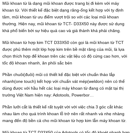
Mũi khoan từ là dạng mũi khoan được trang bị đi kèm với máy
khoan từ. Với thiết kế đặc biệt dạng răng-ống kết hợp với ty định
tâm, mũi khoan từ ưu điểm vượt trội so với các loại mũi khoan
thường. Hiện nay, mũi khoan từ TCT- D33X50 này được sử dụng
khá phổ biến bởi sự hiệu quả cao và giá thành khá phải chăng.
Mũi khoan từ hợp kim TCT D33X50 còn gọi là mũi khoan từ TCT
được phủ thêm một lớp hợp kim trên bề mặt răng của mũi, là lựa
chọn thích hợp để khoan trên các vật liệu có độ cứng cao hơn, với
tốc độ khoan nhanh, ăn phôi sắc bén
Phần chuôi(đuôi) mũi có thiết kế đặc biệt với chuẩn tháo lắp
nhanh(one touch) kết hợp với chuẩn vát mép(weldon) nên có thể
dùng được với hầu hết các loại máy khoan từ đang có mặt tại thị
trường Việt Nam hiện nay: Adotools, Powerbor…
Phần lưỡi cắt là thiết kế rất tuyệt vời với việc chia 3 góc cắt khác
nhau làm cho quá trình khoan lỗ trở nên rất nhanh và nhẹ nhàng
mang đến độ bền cả cho mũi khoan từ hợp kim lẫn máy khoan từ.
Mũi khoan từ TCT D33X50 của Adotools có tốc độ khoét nhanh hơn