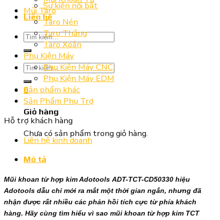
Sự kiện nổi bật
Mũi Taro
Liên hệ
Taro Nén
Taro Thẳng
Tìm
Taro Xoắn
kiếm:
Phụ Kiện Máy
Tìm
Phụ Kiện Máy CNC
kiếm:
Phụ Kiện Máy EDM
Sản phẩm khác
0
Sản Phẩm Phụ Trợ
Giỏ hàng
Hỗ trợ khách hàng
Chưa có sản phẩm trong giỏ hàng.
Liên hệ kinh doanh
Mô tả
Mũi khoan từ hợp kim Adotools ADT-TCT-CD50330 hiệu
Adotools dẫu chỉ mới ra mắt một thời gian ngắn, nhưng đã
nhận được rất nhiều các phản hồi tích cực từ phía khách
hàng. Hãy cùng tìm hiểu vì sao mũi khoan từ hợp kim TCT