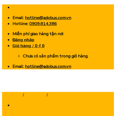
Skip
to
Email:
hotline@adobus.com.vn
content
Hotline:
0909.814.386
Miễn phí giao hàng tận nơi
Đăng nhập
Giỏ hàng /
0
₫
0
Chưa có sản phẩm trong giỏ hàng.
Email:
hotline@adobus.com.vn
Trang chủ
/
Mũi Khoan
/
Mũi Khoan Từ