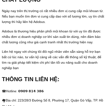
Ngày nay trên thị trường có rất nhiều đơn vị cung cấp mũi khoan từ.
Nếu bạn muốn tìm đơn vị cung cấp dao với số lượng lớn, uy tín chất
lượng thì hãy liên hệ Adobus.
Adobus là thương hiệu phân phối mũi khoan từ với uy tín đã được
nhiều đơn vị doanh nghiệp cơ khí sản xuất tin dùng, nên đảm bảo
chất lượng cũng như giá cạnh tranh nhất thị trường hiện nay.
Liên hệ ngay với chúng tôi đôi ngũ nhân viên sẵn sàng hỗ trợ bạn
bất cứ lúc nào, tư vấn kỹ càng về các vấn đề thông số kỹ thuật, để
tìm ra giải pháp tiết kiệm chi phí tăn tối ưu năng suất cho doanh
nghiệp bạn
THÔNG TIN LIÊN HỆ:
☎Hotline: 𝟬𝟵𝟬𝟵 𝟴𝟭𝟰 𝟯𝟴𝟲
🏘Địa chỉ: 223/28/3 Đường Số 8, Phường 17, Quận Gò Vấp, TP. Hồ