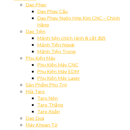
Dao Phay
Dao Phay Cầu
Dao Phay Ngón Hợp Kim CNC – Chính
Hãng
Dao Tiện
Mảnh tiện chích rãnh & cắt đứt
Mảnh Tiện Ngoài
Mảnh Tiện Trong
Phụ Kiện Máy
Phụ Kiện Máy CNC
Phụ Kiện Máy EDM
Phụ Kiện Máy Laser
Sản Phẩm Phụ Trợ
Mũi Taro
Taro Nén
Taro Thẳng
Taro Xoắn
Dao Doa
Máy Khoan Từ