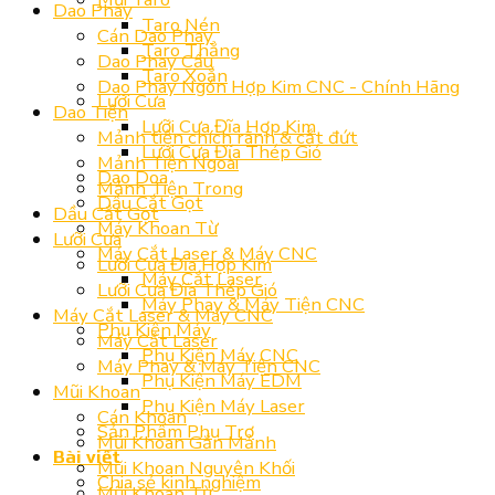
Dao Phay
Taro Nén
Cán Dao Phay
Taro Thẳng
Dao Phay Cầu
Taro Xoắn
Dao Phay Ngón Hợp Kim CNC - Chính Hãng
Lưỡi Cưa
Dao Tiện
Lưỡi Cưa Đĩa Hợp Kim
Mảnh tiện chích rãnh & cắt đứt
Lưỡi Cưa Đĩa Thép Gió
Mảnh Tiện Ngoài
Dao Doa
Mảnh Tiện Trong
Dầu Cắt Gọt
Dầu Cắt Gọt
Máy Khoan Từ
Lưỡi Cưa
Máy Cắt Laser & Máy CNC
Lưỡi Cưa Đĩa Hợp Kim
Máy Cắt Laser
Lưỡi Cưa Đĩa Thép Gió
Máy Phay & Máy Tiện CNC
Máy Cắt Laser & Máy CNC
Phụ Kiện Máy
Máy Cắt Laser
Phụ Kiện Máy CNC
Máy Phay & Máy Tiện CNC
Phụ Kiện Máy EDM
Mũi Khoan
Phụ Kiện Máy Laser
Cán Khoan
Sản Phẩm Phụ Trợ
Mũi Khoan Gắn Mảnh
Bài viết
Mũi Khoan Nguyên Khối
Chia sẻ kinh nghiệm
Mũi Khoan Từ