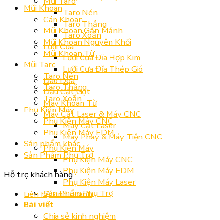
Mũi Taro
Mũi Khoan
Taro Nén
Cán Khoan
Taro Thẳng
Mũi Khoan Gắn Mảnh
Taro Xoắn
Mũi Khoan Nguyên Khối
Lưỡi Cưa
Mũi Khoan Từ
Lưỡi Cưa Đĩa Hợp Kim
Mũi Taro
Lưỡi Cưa Đĩa Thép Gió
Taro Nén
Dao Doa
Taro Thẳng
Dầu Cắt Gọt
Taro Xoắn
Máy Khoan Từ
Phụ Kiện Máy
Máy Cắt Laser & Máy CNC
Phụ Kiện Máy CNC
Máy Cắt Laser
Phụ Kiện Máy EDM
Máy Phay & Máy Tiện CNC
Sản phẩm khác
Phụ Kiện Máy
Sản Phẩm Phụ Trợ
Phụ Kiện Máy CNC
Phụ Kiện Máy EDM
Hỗ trợ khách hàng
Phụ Kiện Máy Laser
Sản Phẩm Phụ Trợ
Liên hệ kinh doanh
Bài viết
Chia sẻ kinh nghiệm