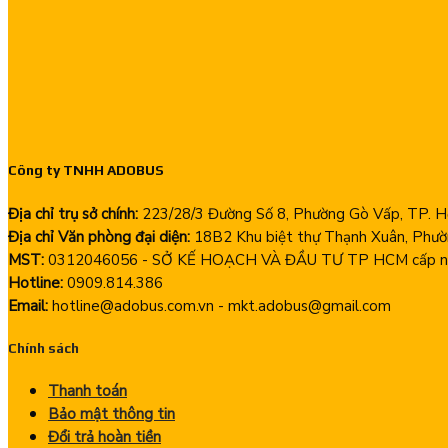
Công ty TNHH ADOBUS
Địa chỉ trụ sở chính:
223/28/3 Đường Số 8, Phường Gò Vấp, TP. Hồ
Địa chỉ Văn phòng đại diện:
18B2 Khu biệt thự Thạnh Xuân, Phườ
MST:
0312046056 - SỞ KẾ HOẠCH VÀ ĐẦU TƯ TP HCM cấp ng
Hotline:
0909.814.386
Email:
hotline@adobus.com.vn - mkt.adobus@gmail.com
Chính sách
Thanh toán
Bảo mật thông tin
Đổi trả hoàn tiền