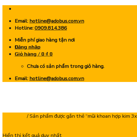
Skip
to
Email:
hotline@adobus.com.vn
content
Hotline:
0909.814.386
Miễn phí giao hàng tận nơi
Đăng nhập
Giỏ hàng /
0
₫
0
Chưa có sản phẩm trong giỏ hàng.
Email:
hotline@adobus.com.vn
Trang chủ
/
Sản phẩm được gắn thẻ “mũi khoan hợp kim 3
Lọc
Hiển thị kết quả duy nhất