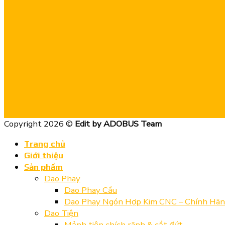
Copyright 2026 ©
Edit by ADOBUS Team
Trang chủ
Giới thiệu
Sản phẩm
Dao Phay
Dao Phay Cầu
Dao Phay Ngón Hợp Kim CNC – Chính Hã
Dao Tiện
Mảnh tiện chích rãnh & cắt đứt