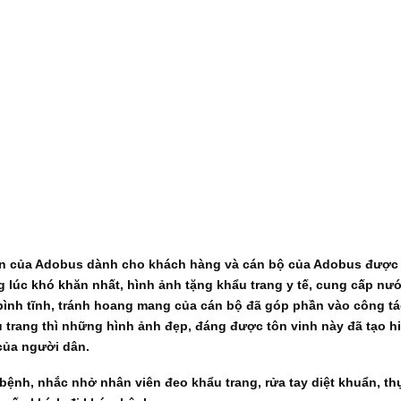
ên của Adobus dành cho khách hàng và cán bộ của Adobus được A
 lúc khó khăn nhất, hình ảnh tặng khẩu trang y tế, cung cấp nư
ời bình tĩnh, tránh hoang mang của cán bộ đã góp phần vào công 
u trang thì những hình ảnh đẹp, đáng được tôn vinh này đã tạo hi
của người dân.
h bệnh, nhắc nhở nhân viên đeo khẩu trang, rửa tay diệt khuẩn, t