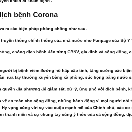
uyến khích đi khám bệnh .
dịch bệnh Corona
a ra các biện pháp phòng chống như sau:
ện truyền thông chính thống của nhà nước như Fanpage của Bộ Y 
 phòng, chống dịch bệnh đến từng CBNV, gia đình và cộng đồng,
i người bị bệnh viêm đường hô hấp cấp tính, tăng cường các biệ
 nhân, rửa tay thường xuyên bằng xà phòng, súc họng bằng nước 
nh quyền địa phương để giám sát, xử lý, ứng phó với dịch bệnh, k
o vệ an toàn cho cộng đồng, những hành động vì mọi người nói 
. Hy vọng cùng với sự vào cuộc mạnh mẽ của Chính phủ, các cơ 
àn thanh niên và sự chung tay cùng ý thức của cả cộng đồng, d