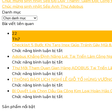
Chúc mừng sinh nhật Sếp Đỗ Duy Thanh- Giám Đốc Công t
Chúc mừng sinh nhật Sếp Anh Thư Adobus
Danh mục
Danh
mục
Bài viết liên quan
22
Th7
Checklist 5 Bước Khi Taro Inox Giúp Tránh Gãy Mũi 
ở
Chức năng bình luận bị tắt
Checklist
Adobus Khẳng Định Năng Lực Tại Triển Lãm Công Ng
5
ở
Chức năng bình luận bị tắt
Bước
Adobus
Thư Mời Tham Quan Gian Hàng ADOBUS Tại Triển Lã
Khi
Khẳng
ở
Chức năng bình luận bị tắt
Taro
Định
Thư
[THÔNG BÁO] LỊCH NGHỈ LỄ GIỖ TỔ HÙNG VƯƠNG,
Inox
Năng
Mời
ở
Chức năng bình luận bị tắt
Giúp
Lực
Tham
[THÔNG
Bí Quyết Lựa Chọn Dầu Gia Công Kim Loại Hoàn Hảo C
Tránh
Tại
Quan
BÁO]
ở
Chức năng bình luận bị tắt
Gãy
Triển
Gian
LỊCH
Bí
Sản phẩm nổi bật
Mũi
Lãm
Hàng
NGHỈ
Quyết