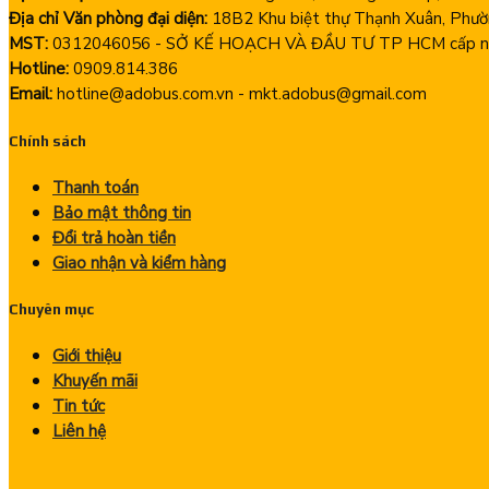
Địa chỉ Văn phòng đại diện:
18B2 Khu biệt thự Thạnh Xuân, Phườ
MST:
0312046056 - SỞ KẾ HOẠCH VÀ ĐẦU TƯ TP HCM cấp ng
Hotline:
0909.814.386
Email:
hotline@adobus.com.vn - mkt.adobus@gmail.com
Chính sách
Thanh toán
Bảo mật thông tin
Đổi trả hoàn tiền
Giao nhận và kiểm hàng
Chuyên mục
Giới thiệu
Khuyến mãi
Tin tức
Liên hệ