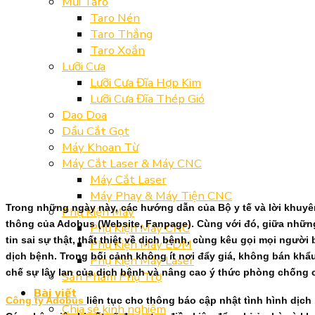
Mũi Taro
Taro Nén
Taro Thẳng
Taro Xoắn
Lưỡi Cưa
Lưỡi Cưa Đĩa Hợp Kim
Lưỡi Cưa Đĩa Thép Gió
Dao Doa
Dầu Cắt Gọt
Máy Khoan Từ
Máy Cắt Laser & Máy CNC
Máy Cắt Laser
Máy Phay & Máy Tiện CNC
T
rong những ngày này, các hướng dẫn của Bộ y tế và lời khuy
Phụ Kiện Máy
thông của Adobus (Website, Fanpage). Cùng với đó, giữa những
Phụ Kiện Máy CNC
tin sai sự thật, thất thiệt về dịch bệnh, cùng kêu gọi mọi ngư
Phụ Kiện Máy EDM
dịch bệnh. Trong bối cảnh không ít nơi đẩy giá, không bán khẩ
Phụ Kiện Máy Laser
chế sự lây lan của dịch bệnh và nâng cao ý thức phòng chống 
Sản Phẩm Phụ Trợ
Bài viết
Công ty Adobus
liên tục cho thông báo cập nhật tình hình dịc
Chia sẻ kinh nghiệm