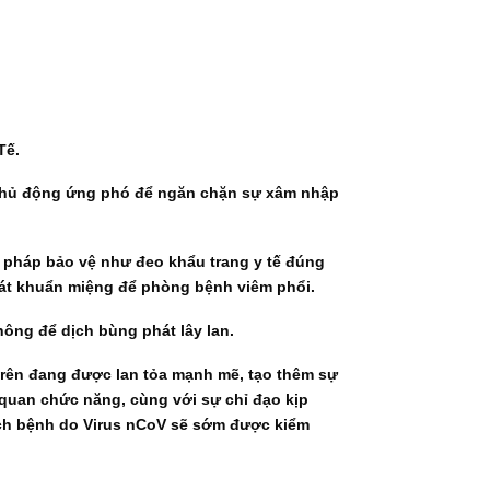
Tế.
 chủ động ứng phó để ngăn chặn sự xâm nhập
n pháp bảo vệ như đeo khẩu trang y tế đúng
sát khuẩn miệng để phòng bệnh viêm phổi.
hông để dịch bùng phát lây lan.
trên đang được lan tỏa mạnh mẽ, tạo thêm sự
quan chức năng, cùng với sự chỉ đạo kịp
ịch bệnh do Virus nCoV sẽ sớm được kiểm