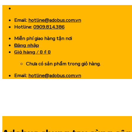
Skip
to
Email:
hotline@adobus.com.vn
content
Hotline:
0909.814.386
Miễn phí giao hàng tận nơi
Đăng nhập
Giỏ hàng /
0
₫
0
Chưa có sản phẩm trong giỏ hàng.
Email:
hotline@adobus.com.vn
Sự kiện nổi bật