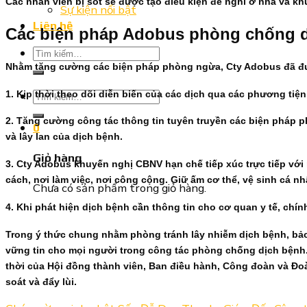
Các nhân viên bị sốt sẽ được tạo điều kiện để nghỉ ở nhà và kh
Sự kiện nổi bật
Liên hệ
Các biện pháp Adobus phòng chống 
Tìm
kiếm:
Nhằm tăng cường các biện pháp phòng ngừa, Cty Adobus đã đư
Tìm
1. Kịp thời theo dõi diễn biến của các dịch qua các phương ti
kiếm:
2. Tăng cường công tác thông tin tuyên truyền các biện pháp
0
và lây lan của dịch bệnh.
Giỏ hàng
3. Cty Adobus khuyến nghị CBNV hạn chế tiếp xúc trực tiếp vớ
cách, nơi làm việc, nơi công cộng. Giữ ấm cơ thể, vệ sinh cá
Chưa có sản phẩm trong giỏ hàng.
4. Khi phát hiện dịch bệnh cần thông tin cho cơ quan y tế, chí
Trong ý thức chung nhằm phòng tránh lây nhiễm dịch bệnh, bả
vững tin cho mọi người trong công tác phòng chống dịch bệnh
thời của Hội đồng thành viên, Ban điều hành, Công đoàn và Đo
soát và đẩy lùi.