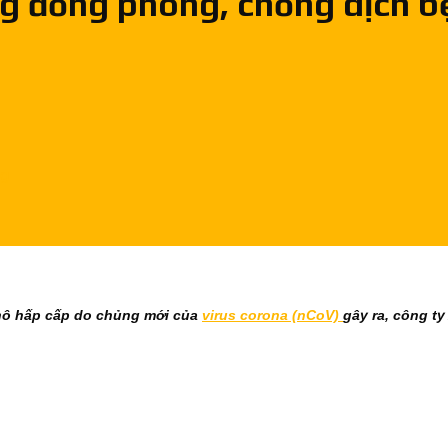
g đồng phòng, chống dịch b
ng
 hô hấp cấp do chủng mới của
virus corona (nCoV)
gây ra, công t