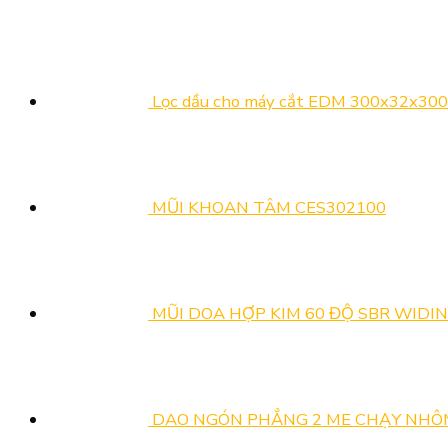
&
Công
ADOBUS
LỄ
Lựa
Hỏng
Nghiệp
Tại
GIỖ
Chọn
Ren
Hỗ
Triển
TỔ
Dầu
Trợ
Lãm
HÙNG
Gia
Và
Công
VƯƠNG,
Công
Lọc dầu cho máy cắt EDM 300x32x30
Kết
Nghiệp
30/4
Kim
Nối
Hỗ
VÀ
Loại
Cung
Trợ
1/5
Hoàn
Cầu
&
NĂM
Hảo
MŨI KHOAN TÂM CES302100
Năm
Kết
2026
Cho
2026
nối
Mọi
cung
Loại
cầu
Vật
2026
Liệu
MŨI DOA HỢP KIM 60 ĐỘ SBR WIDIN
DAO NGÓN PHẲNG 2 ME CHẠY NHÔ