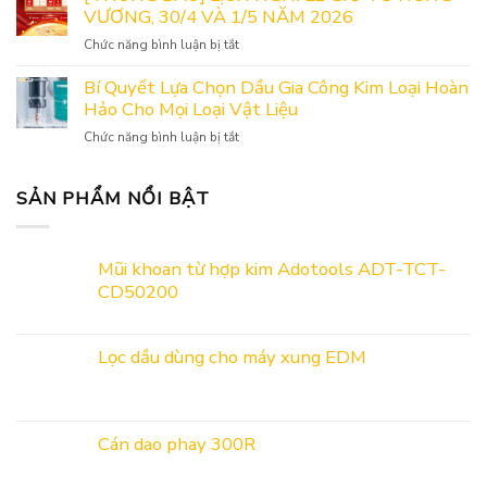
Tham
VƯƠNG, 30/4 VÀ 1/5 NĂM 2026
Công
Quan
Nghiệp
ở
Chức năng bình luận bị tắt
Gian
Hỗ
[THÔNG
Hàng
Trợ
BÁO]
Bí Quyết Lựa Chọn Dầu Gia Công Kim Loại Hoàn
ADOBUS
Và
LỊCH
Hảo Cho Mọi Loại Vật Liệu
Tại
Kết
NGHỈ
Triển
Nối
ở
Chức năng bình luận bị tắt
LỄ
Lãm
Cung
Bí
GIỖ
Công
Cầu
Quyết
TỔ
Nghiệp
Năm
Lựa
SẢN PHẨM NỔI BẬT
HÙNG
Hỗ
2026
Chọn
VƯƠNG,
Trợ
Dầu
30/4
&
Gia
VÀ
Kết
Mũi khoan từ hợp kim Adotools ADT-TCT-
Công
1/5
nối
CD50200
Kim
NĂM
cung
Loại
2026
cầu
Hoàn
2026
Hảo
Lọc dầu dùng cho máy xung EDM
Cho
Mọi
Loại
Vật
Cán dao phay 300R
Liệu