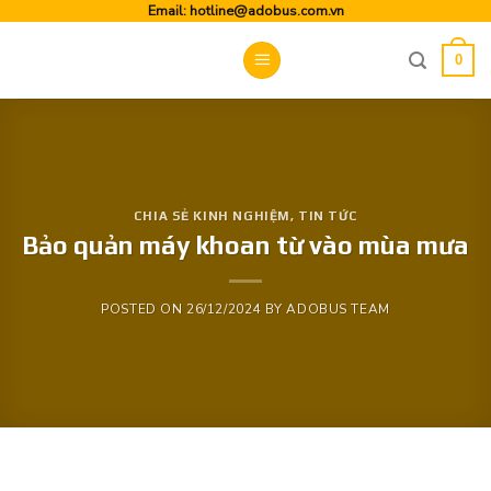
Skip
Email:
hotline@adobus.com.vn
to
0
content
CHIA SẺ KINH NGHIỆM
,
TIN TỨC
Bảo quản máy khoan từ vào mùa mưa
POSTED ON
26/12/2024
BY
ADOBUS TEAM