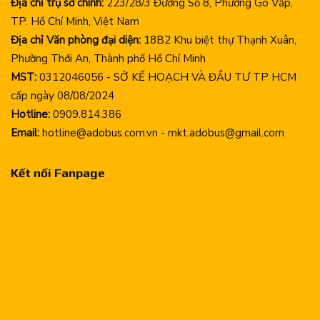
Địa chỉ trụ sở chính:
223/28/3 Đường Số 8, Phường Gò Vấp,
TP. Hồ Chí Minh, Việt Nam
Địa chỉ Văn phòng đại diện:
18B2 Khu biệt thự Thạnh Xuân,
Phường Thới An, Thành phố Hồ Chí Minh
MST:
0312046056 - SỞ KẾ HOẠCH VÀ ĐẦU TƯ TP HCM
cấp ngày 08/08/2024
Hotline:
0909.814.386
Email:
hotline@adobus.com.vn - mkt.adobus@gmail.com
Kết nối Fanpage