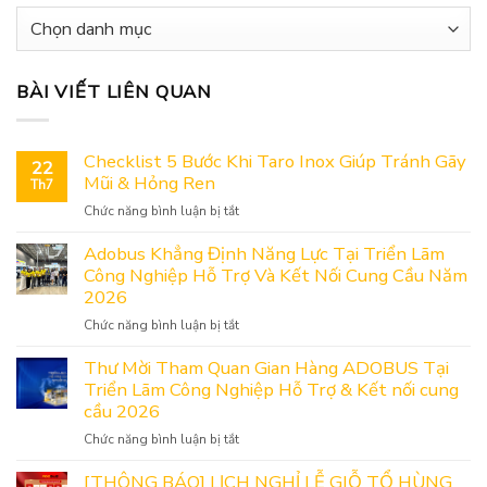
Danh
mục
BÀI VIẾT LIÊN QUAN
Checklist 5 Bước Khi Taro Inox Giúp Tránh Gãy
22
Mũi & Hỏng Ren
Th7
ở
Chức năng bình luận bị tắt
Checklist
5
Adobus Khẳng Định Năng Lực Tại Triển Lãm
Bước
Công Nghiệp Hỗ Trợ Và Kết Nối Cung Cầu Năm
Khi
2026
Taro
ở
Chức năng bình luận bị tắt
Inox
Adobus
Giúp
Khẳng
Thư Mời Tham Quan Gian Hàng ADOBUS Tại
Tránh
Định
Triển Lãm Công Nghiệp Hỗ Trợ & Kết nối cung
Gãy
Năng
Mũi
cầu 2026
Lực
&
ở
Chức năng bình luận bị tắt
Tại
Hỏng
Thư
Triển
Ren
Mời
[THÔNG BÁO] LỊCH NGHỈ LỄ GIỖ TỔ HÙNG
Lãm