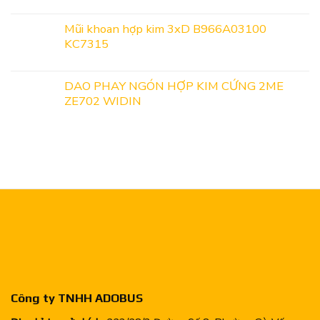
Mũi khoan hợp kim 3xD B966A03100
KC7315
DAO PHAY NGÓN HỢP KIM CỨNG 2ME
ZE702 WIDIN
Công ty TNHH ADOBUS