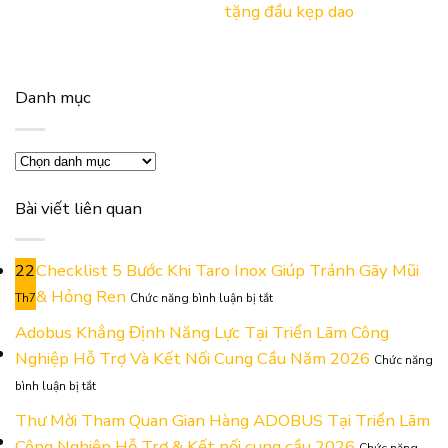
tặng đầu kẹp dao
Danh mục
Danh
mục
Bài viết liên quan
22
Checklist 5 Bước Khi Taro Inox Giúp Tránh Gãy Mũi
ở
& Hỏng Ren
Th7
Chức năng bình luận bị tắt
Checklist
5
Adobus Khẳng Định Năng Lực Tại Triển Lãm Công
Bước
Nghiệp Hỗ Trợ Và Kết Nối Cung Cầu Năm 2026
Chức năng
Khi
ở
Taro
bình luận bị tắt
Adobus
Inox
Khẳng
Thư Mời Tham Quan Gian Hàng ADOBUS Tại Triển Lãm
Giúp
Định
Tránh
Công Nghiệp Hỗ Trợ & Kết nối cung cầu 2026