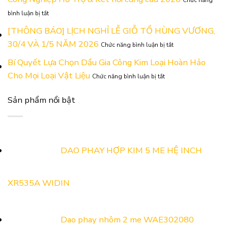
Chức năng
Năng
Gãy
ở
Lực
Mũi
bình luận bị tắt
Thư
Tại
&
Mời
[THÔNG BÁO] LỊCH NGHỈ LỄ GIỖ TỔ HÙNG VƯƠNG,
Triển
Hỏng
Tham
Lãm
Ren
ở
30/4 VÀ 1/5 NĂM 2026
Chức năng bình luận bị tắt
Quan
Công
[THÔNG
Gian
Nghiệp
BÁO]
Bí Quyết Lựa Chọn Dầu Gia Công Kim Loại Hoàn Hảo
Hàng
Hỗ
LỊCH
ở
Cho Mọi Loại Vật Liệu
ADOBUS
Trợ
Chức năng bình luận bị tắt
NGHỈ
Bí
Tại
Và
LỄ
Quyết
Triển
Kết
GIỖ
Sản phẩm nổi bật
Lựa
Lãm
Nối
TỔ
Chọn
Công
Cung
HÙNG
Dầu
Nghiệp
Cầu
VƯƠNG,
Gia
Hỗ
Năm
30/4
Công
Trợ
2026
VÀ
Kim
&
DAO PHAY HỢP KIM 5 ME HỆ INCH
1/5
Loại
Kết
NĂM
Hoàn
nối
2026
Hảo
cung
XR535A WIDIN
Cho
cầu
Mọi
2026
Loại
Vật
Dao phay nhôm 2 me WAE302080
Liệu