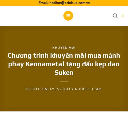
Skip
Email:
hotline@adobus.com.vn
to
0
content
KHUYẾN MÃI
Chương trình khuyến mãi mua mảnh
phay Kennametal tặng đầu kẹp dao
Suken
POSTED ON
02/12/2019
BY
ADOBUS TEAM