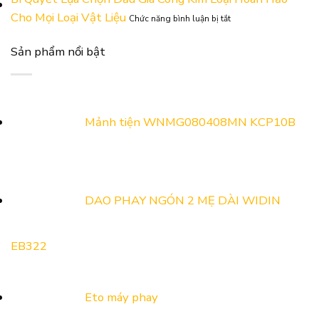
Hàng
Hỗ
LỊCH
ở
Cho Mọi Loại Vật Liệu
ADOBUS
Trợ
Chức năng bình luận bị tắt
NGHỈ
Bí
Tại
Và
LỄ
Quyết
Triển
Kết
GIỖ
Sản phẩm nổi bật
Lựa
Lãm
Nối
TỔ
Chọn
Công
Cung
HÙNG
Dầu
Nghiệp
Cầu
VƯƠNG,
Gia
Hỗ
Năm
30/4
Công
Trợ
2026
VÀ
Kim
&
Mảnh tiện WNMG080408MN KCP10B
1/5
Loại
Kết
NĂM
Hoàn
nối
2026
Hảo
cung
Cho
cầu
Mọi
2026
Loại
DAO PHAY NGÓN 2 MẸ DÀI WIDIN
Vật
Liệu
EB322
Eto máy phay