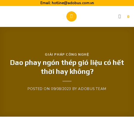
Skip
Email:
hotline@adobus.com.vn
to
0
content
GIẢI PHÁP CÔNG NGHỆ
Dao phay ngón thép gió liệu có hết
thời hay không?
POSTED ON
09/08/2023
BY
ADOBUS TEAM