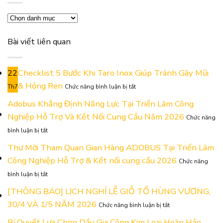
Danh
mục
Bài viết liên quan
22
Checklist 5 Bước Khi Taro Inox Giúp Tránh Gãy Mũi
ở
& Hỏng Ren
Th7
Chức năng bình luận bị tắt
Checklist
5
Adobus Khẳng Định Năng Lực Tại Triển Lãm Công
Bước
Nghiệp Hỗ Trợ Và Kết Nối Cung Cầu Năm 2026
Chức năng
Khi
ở
Taro
bình luận bị tắt
Adobus
Inox
Khẳng
Thư Mời Tham Quan Gian Hàng ADOBUS Tại Triển Lãm
Giúp
Định
Tránh
Công Nghiệp Hỗ Trợ & Kết nối cung cầu 2026
Chức năng
Năng
Gãy
ở
Lực
Mũi
bình luận bị tắt
Thư
Tại
&
Mời
[THÔNG BÁO] LỊCH NGHỈ LỄ GIỖ TỔ HÙNG VƯƠNG,
Triển
Hỏng
Tham
Lãm
Ren
ở
30/4 VÀ 1/5 NĂM 2026
Chức năng bình luận bị tắt
Quan
Công
[THÔNG
Gian
Nghiệp
BÁO]
Bí Quyết Lựa Chọn Dầu Gia Công Kim Loại Hoàn Hảo