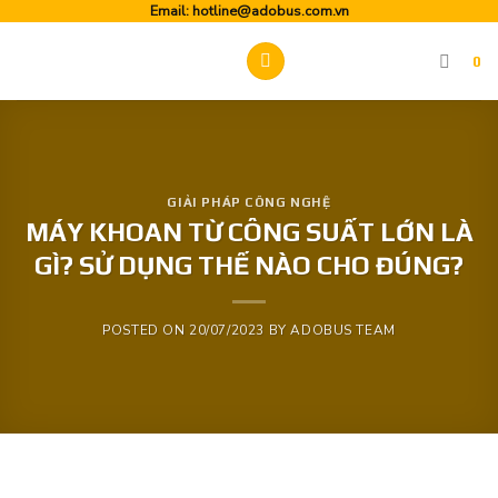
Skip
Email:
hotline@adobus.com.vn
to
0
content
GIẢI PHÁP CÔNG NGHỆ
MÁY KHOAN TỪ CÔNG SUẤT LỚN LÀ
GÌ? SỬ DỤNG THẾ NÀO CHO ĐÚNG?
POSTED ON
20/07/2023
BY
ADOBUS TEAM