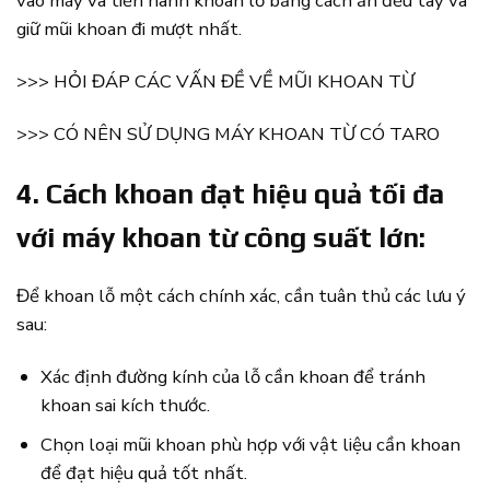
vào máy và tiến hành khoan lỗ bằng cách ấn đều tay và
giữ mũi khoan đi mượt nhất.
>>> HỎI ĐÁP CÁC VẤN ĐỀ VỀ MŨI KHOAN TỪ
>>> CÓ NÊN SỬ DỤNG MÁY KHOAN TỪ CÓ TARO
4. Cách khoan đạt hiệu quả tối đa
với máy khoan từ công suất lớn:
Để khoan lỗ một cách chính xác, cần tuân thủ các lưu ý
sau:
Xác định đường kính của lỗ cần khoan để tránh
khoan sai kích thước.
Chọn loại mũi khoan phù hợp với vật liệu cần khoan
để đạt hiệu quả tốt nhất.