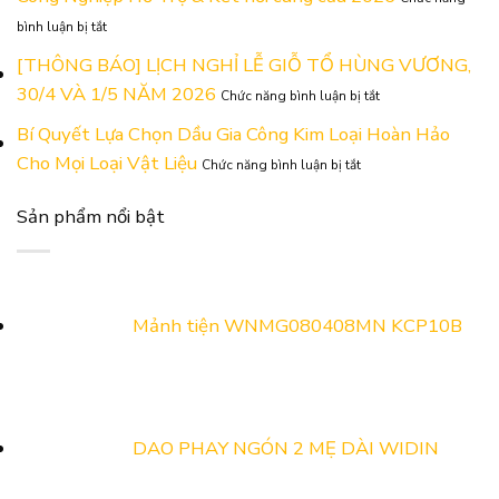
Năng
Gãy
ở
Lực
Mũi
bình luận bị tắt
Thư
Tại
&
Mời
[THÔNG BÁO] LỊCH NGHỈ LỄ GIỖ TỔ HÙNG VƯƠNG,
Triển
Hỏng
Tham
Lãm
Ren
ở
30/4 VÀ 1/5 NĂM 2026
Chức năng bình luận bị tắt
Quan
Công
[THÔNG
Gian
Nghiệp
BÁO]
Bí Quyết Lựa Chọn Dầu Gia Công Kim Loại Hoàn Hảo
Hàng
Hỗ
LỊCH
ở
Cho Mọi Loại Vật Liệu
ADOBUS
Trợ
Chức năng bình luận bị tắt
NGHỈ
Bí
Tại
Và
LỄ
Quyết
Triển
Kết
GIỖ
Sản phẩm nổi bật
Lựa
Lãm
Nối
TỔ
Chọn
Công
Cung
HÙNG
Dầu
Nghiệp
Cầu
VƯƠNG,
Gia
Hỗ
Năm
30/4
Công
Trợ
2026
VÀ
Kim
&
Mảnh tiện WNMG080408MN KCP10B
1/5
Loại
Kết
NĂM
Hoàn
nối
2026
Hảo
cung
Cho
cầu
Mọi
2026
Loại
DAO PHAY NGÓN 2 MẸ DÀI WIDIN
Vật
Liệu