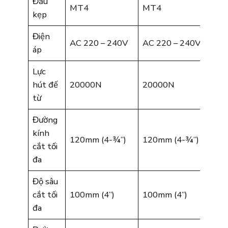
Đầu
MT4
MT4
kẹp
Điện
AC 220 – 240V
AC 220 – 240V
áp
Lực
hút đế
20000N
20000N
từ
Đường
kính
120mm (4-¾”)
120mm (4-¾”)
cắt tối
đa
Độ sâu
cắt tối
100mm (4”)
100mm (4”)
đa