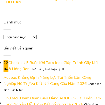
CHO BẠN
Danh mục
Danh
mục
Bài viết liên quan
22
Checklist 5 Bước Khi Taro Inox Giúp Tránh Gãy Mũi
ở
& Hỏng Ren
Th7
Chức năng bình luận bị tắt
Checklist
5
Adobus Khẳng Định Năng Lực Tại Triển Lãm Công
Bước
Nghiệp Hỗ Trợ Và Kết Nối Cung Cầu Năm 2026
Chức năng
Khi
ở
Taro
bình luận bị tắt
Adobus
Inox
Khẳng
Thư Mời Tham Quan Gian Hàng ADOBUS Tại Triển Lãm
Giúp
Định
Tránh
Công Nghiệp Hỗ Trợ & Kết nối cung cầu 2026
Chức năng