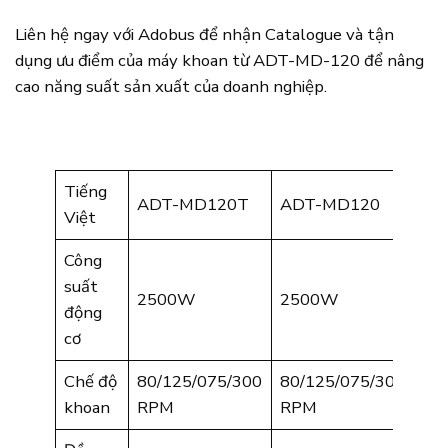
Liên hệ ngay với Adobus để nhận Catalogue và tận
dụng ưu điểm của máy khoan từ ADT-MD-120 để nâng
cao năng suất sản xuất của doanh nghiệp.
Tiếng
ADT-MD120T
ADT-MD120
Việt
Công
suất
2500W
2500W
động
cơ
Chế độ
80/125/075/300
80/125/075/300
khoan
RPM
RPM