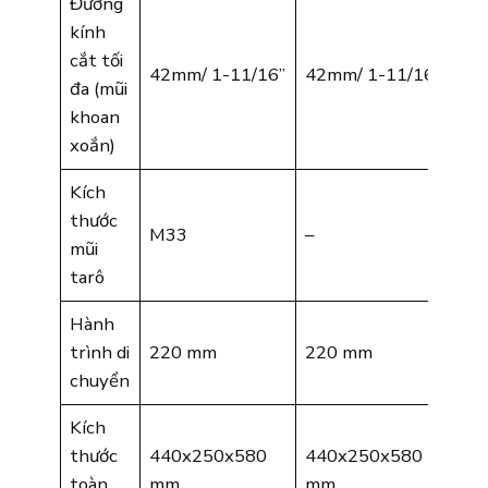
Đường
kính
cắt tối
42mm/ 1-11/16”
42mm/ 1-11/16”
đa (mũi
khoan
xoắn)
Kích
thước
M33
–
mũi
tarô
Hành
trình di
220 mm
220 mm
chuyển
Kích
thước
440x250x580
440x250x580
toàn
mm
mm