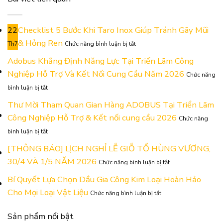
22
Checklist 5 Bước Khi Taro Inox Giúp Tránh Gãy Mũi
ở
& Hỏng Ren
Th7
Chức năng bình luận bị tắt
Checklist
5
Adobus Khẳng Định Năng Lực Tại Triển Lãm Công
Bước
Nghiệp Hỗ Trợ Và Kết Nối Cung Cầu Năm 2026
Chức năng
Khi
ở
Taro
bình luận bị tắt
Adobus
Inox
Khẳng
Thư Mời Tham Quan Gian Hàng ADOBUS Tại Triển Lãm
Giúp
Định
Tránh
Công Nghiệp Hỗ Trợ & Kết nối cung cầu 2026
Chức năng
Năng
Gãy
ở
Lực
Mũi
bình luận bị tắt
Thư
Tại
&
Mời
[THÔNG BÁO] LỊCH NGHỈ LỄ GIỖ TỔ HÙNG VƯƠNG,
Triển
Hỏng
Tham
Lãm
Ren
ở
30/4 VÀ 1/5 NĂM 2026
Chức năng bình luận bị tắt
Quan
Công
[THÔNG
Gian
Nghiệp
BÁO]
Bí Quyết Lựa Chọn Dầu Gia Công Kim Loại Hoàn Hảo
Hàng
Hỗ
LỊCH
ở
Cho Mọi Loại Vật Liệu
ADOBUS
Trợ
Chức năng bình luận bị tắt
NGHỈ
Bí
Tại
Và
LỄ
Quyết
Triển
Kết
GIỖ
Sản phẩm nổi bật
Lựa
Lãm
Nối
TỔ