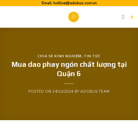
Skip
Email:
hotline@adobus.com.vn
to
0
content
CHIA SẺ KINH NGHIỆM
,
TIN TỨC
Mua dao phay ngón chất lượng tại
Quận 6
POSTED ON
24/10/2024
BY
ADOBUS TEAM