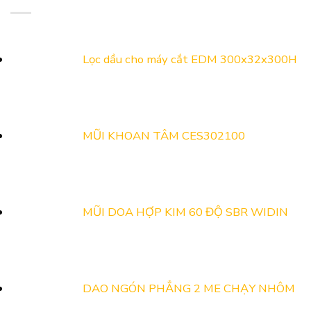
Chọn
Công
Cung
HÙNG
Dầu
Nghiệp
Cầu
VƯƠNG,
Gia
Hỗ
Năm
30/4
Công
Trợ
2026
VÀ
Kim
&
Lọc dầu cho máy cắt EDM 300x32x300H
1/5
Loại
Kết
NĂM
Hoàn
nối
2026
Hảo
cung
Cho
cầu
Mọi
2026
Loại
MŨI KHOAN TÂM CES302100
Vật
Liệu
MŨI DOA HỢP KIM 60 ĐỘ SBR WIDIN
DAO NGÓN PHẲNG 2 ME CHẠY NHÔM