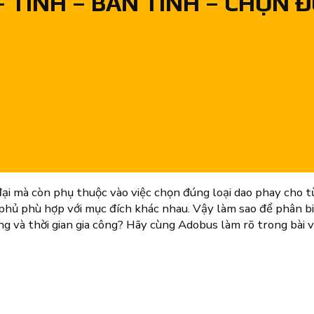
 TINH – BÁN TINH – CHỌN 
ng
đại mà còn phụ thuộc vào việc chọn đúng loại dao phay cho 
p phủ phù hợp với mục đích khác nhau. Vậy làm sao để phân bi
 và thời gian gia công? Hãy cùng Adobus làm rõ trong bài vi