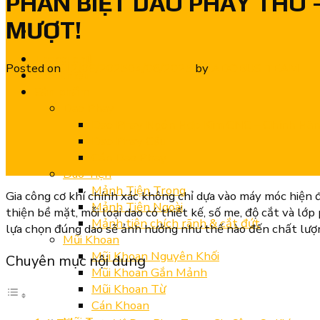
PHÂN BIỆT DAO PHAY THÔ –
MƯỢT!
Trang chủ
Posted on
12/06/2025
04/08/2025
by
ADOBUS TEAM
Giới thiệu
Sản phẩm
Dao Phay
Dao Phay Ngón Hợp Kim CNC – Chính Hã
Dao Phay Cầu
Cán Dao Phay
Dao Tiện
Mảnh Tiện Trong
Gia công cơ khí chính xác không chỉ dựa vào máy móc hiện 
Mảnh Tiện Ngoài
thiện bề mặt, mỗi loại dao có thiết kế, số me, độ cắt và lớ
Mảnh tiện chích rãnh & cắt đứt
lựa chọn đúng dao sẽ ảnh hưởng như thế nào đến chất lượng
Mũi Khoan
Mũi Khoan Nguyên Khối
Chuyên mục nội dung
Mũi Khoan Gắn Mảnh
Mũi Khoan Từ
Cán Khoan