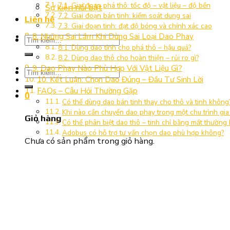
7.1. Giai đoạn phá thô: tốc độ – vật liệu – độ bền
Sự kiện nổi bật
7.2. Giai đoạn bán tinh: kiểm soát dung sai
Liên hệ
7.3. Giai đoạn tinh: đạt độ bóng và chính xác cao
8. Những Sai Lầm Khi Dùng Sai Loại Dao Phay
Tìm
8.1. Dùng dao tinh cho phá thô – hậu quả?
kiếm:
8.2. Dùng dao thô cho hoàn thiện – rủi ro gì?
9. Dao Phay Nào Phù Hợp Với Vật Liệu Gì?
Tìm
10. Kết Luận: Chọn Dao Đúng – Đầu Tư Sinh Lời
kiếm:
FAQs – Câu Hỏi Thường Gặp
0
Có thể dùng dao bán tinh thay cho thô và tinh không
Khi nào cần chuyển dao phay trong một chu trình gia
Giỏ hàng
Có thể phân biệt dao thô – tinh chỉ bằng mắt thường
Adobus có hỗ trợ tư vấn chọn dao phù hợp không?
Chưa có sản phẩm trong giỏ hàng.