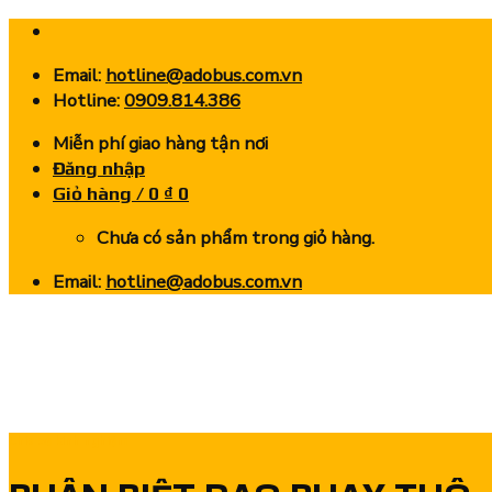
Skip
to
Email:
hotline@adobus.com.vn
content
Hotline:
0909.814.386
Miễn phí giao hàng tận nơi
Đăng nhập
Giỏ hàng /
0
₫
0
Chưa có sản phẩm trong giỏ hàng.
Email:
hotline@adobus.com.vn
Chia sẻ kinh nghiệm