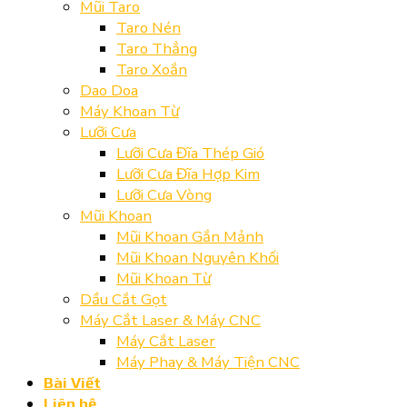
Mũi Taro
Taro Nén
Taro Thẳng
Taro Xoắn
Dao Doa
Máy Khoan Từ
Lưỡi Cưa
Lưỡi Cưa Đĩa Thép Gió
Lưỡi Cưa Đĩa Hợp Kim
Lưỡi Cưa Vòng
Mũi Khoan
Mũi Khoan Gắn Mảnh
Mũi Khoan Nguyên Khối
Mũi Khoan Từ
Dầu Cắt Gọt
Máy Cắt Laser & Máy CNC
Máy Cắt Laser
Máy Phay & Máy Tiện CNC
Bài Viết
Liên hệ