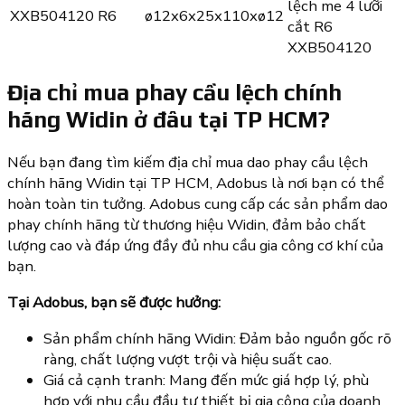
lệch me 4 lưỡi
XXB504120
R6
ø12x6x25x110xø12
cắt R6
XXB504120
Địa chỉ mua phay cầu lệch chính
hãng Widin ở đâu tại TP HCM?
Nếu bạn đang tìm kiếm địa chỉ mua dao phay cầu lệch
chính hãng Widin tại TP HCM, Adobus là nơi bạn có thể
hoàn toàn tin tưởng. Adobus cung cấp các sản phẩm dao
phay chính hãng từ thương hiệu Widin, đảm bảo chất
lượng cao và đáp ứng đầy đủ nhu cầu gia công cơ khí của
bạn.
Tại Adobus, bạn sẽ được hưởng:
Sản phẩm chính hãng Widin: Đảm bảo nguồn gốc rõ
ràng, chất lượng vượt trội và hiệu suất cao.
Giá cả cạnh tranh: Mang đến mức giá hợp lý, phù
hợp với nhu cầu đầu tư thiết bị gia công của doanh