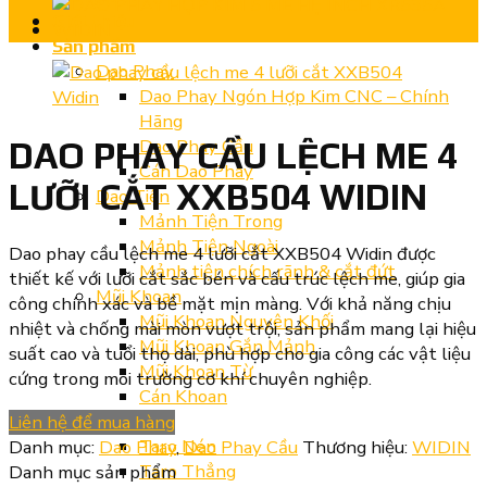
Giới thiệu
Sản phẩm
Dao Phay
Dao Phay Ngón Hợp Kim CNC – Chính
Hãng
Dao Phay Cầu
DAO PHAY CẦU LỆCH ME 4
Cán Dao Phay
LƯỠI CẮT XXB504 WIDIN
Dao Tiện
Mảnh Tiện Trong
Mảnh Tiện Ngoài
Dao phay cầu lệch me 4 lưỡi cắt XXB504 Widin được
Mảnh tiện chích rãnh & cắt đứt
thiết kế với lưỡi cắt sắc bén và cấu trúc lệch me, giúp gia
Mũi Khoan
công chính xác và bề mặt mịn màng. Với khả năng chịu
Mũi Khoan Nguyên Khối
nhiệt và chống mài mòn vượt trội, sản phẩm mang lại hiệu
Mũi Khoan Gắn Mảnh
suất cao và tuổi thọ dài, phù hợp cho gia công các vật liệu
Mũi Khoan Từ
cứng trong môi trường cơ khí chuyên nghiệp.
Cán Khoan
Mũi Taro
Liên hệ để mua hàng
Taro Nén
Danh mục:
Dao Phay
,
Dao Phay Cầu
Thương hiệu:
WIDIN
Taro Thẳng
Danh mục sản phẩm