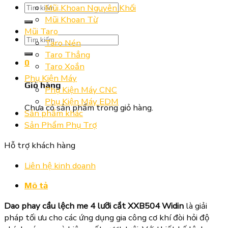
Tìm
Mũi Khoan Nguyên Khối
kiếm:
Mũi Khoan Từ
Mũi Taro
Tìm
Taro Nén
kiếm:
Taro Thẳng
0
Taro Xoắn
Phụ Kiện Máy
Giỏ hàng
Phụ Kiện Máy CNC
Phụ Kiện Máy EDM
Chưa có sản phẩm trong giỏ hàng.
Sản phẩm khác
Sản Phẩm Phụ Trợ
Hỗ trợ khách hàng
Liên hệ kinh doanh
Mô tả
Dao phay cầu lệch me 4 lưỡi cắt XXB504 Widin
là giải
pháp tối ưu cho các ứng dụng gia công cơ khí đòi hỏi độ