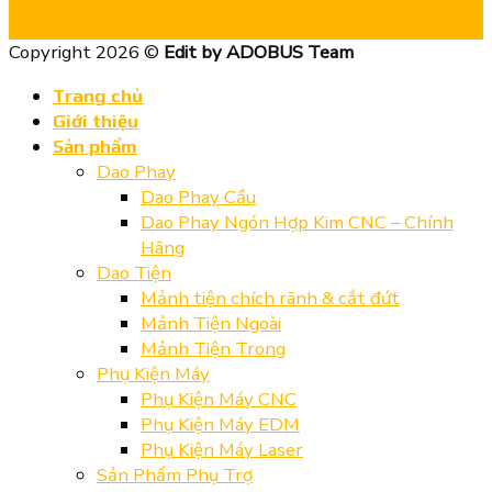
Copyright 2026 ©
Edit by ADOBUS Team
Trang chủ
Giới thiệu
Sản phẩm
Dao Phay
Dao Phay Cầu
Dao Phay Ngón Hợp Kim CNC – Chính
Hãng
Dao Tiện
Mảnh tiện chích rãnh & cắt đứt
Mảnh Tiện Ngoài
Mảnh Tiện Trong
Phụ Kiện Máy
Phụ Kiện Máy CNC
Phụ Kiện Máy EDM
Phụ Kiện Máy Laser
Sản Phẩm Phụ Trợ