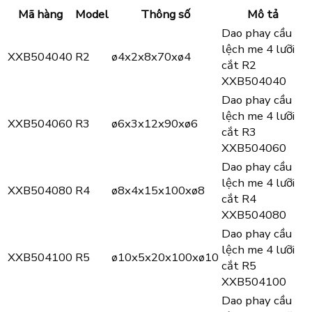
Mã hàng
Model
Thông số
Mô tả
Dao phay cầu
lệch me 4 lưỡi
XXB504040
R2
ø4x2x8x70xø4
cắt R2
XXB504040
Dao phay cầu
lệch me 4 lưỡi
XXB504060
R3
ø6x3x12x90xø6
cắt R3
XXB504060
Dao phay cầu
lệch me 4 lưỡi
XXB504080
R4
ø8x4x15x100xø8
cắt R4
XXB504080
Dao phay cầu
lệch me 4 lưỡi
XXB504100
R5
ø10x5x20x100xø10
cắt R5
XXB504100
Dao phay cầu