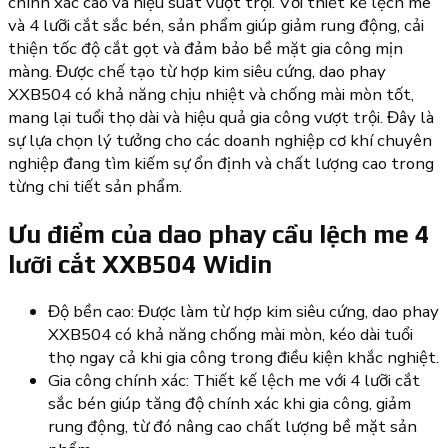
chính xác cao và hiệu suất vượt trội. Với thiết kế lệch me
và 4 lưỡi cắt sắc bén, sản phẩm giúp giảm rung động, cải
thiện tốc độ cắt gọt và đảm bảo bề mặt gia công mịn
màng. Được chế tạo từ hợp kim siêu cứng, dao phay
XXB504 có khả năng chịu nhiệt và chống mài mòn tốt,
mang lại tuổi thọ dài và hiệu quả gia công vượt trội. Đây là
sự lựa chọn lý tưởng cho các doanh nghiệp cơ khí chuyên
nghiệp đang tìm kiếm sự ổn định và chất lượng cao trong
từng chi tiết sản phẩm.
Ưu điểm của dao phay cầu lệch me 4
lưỡi cắt XXB504 Widin
Độ bền cao: Được làm từ hợp kim siêu cứng, dao phay
XXB504 có khả năng chống mài mòn, kéo dài tuổi
thọ ngay cả khi gia công trong điều kiện khắc nghiệt.
Gia công chính xác: Thiết kế lệch me với 4 lưỡi cắt
sắc bén giúp tăng độ chính xác khi gia công, giảm
rung động, từ đó nâng cao chất lượng bề mặt sản