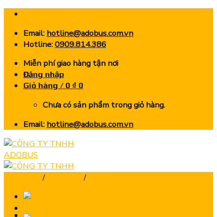
Skip
to
Email:
hotline@adobus.com.vn
content
Hotline:
0909.814.386
Miễn phí giao hàng tận nơi
Đăng nhập
Giỏ hàng /
0
₫
0
Chưa có sản phẩm trong giỏ hàng.
Email:
hotline@adobus.com.vn
Trang chủ
/
Dao Phay
/
Dao Phay Cầu
Trang chủ