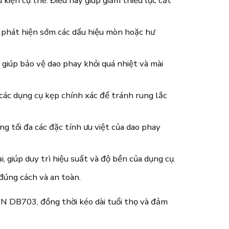
kiện cụ thể. Điều này giúp giảm thiểu lực cắt
ể phát hiện sớm các dấu hiệu mòn hoặc hư
giúp bảo vệ dao phay khỏi quá nhiệt và mài
ác dụng cụ kẹp chính xác để tránh rung lắc
g tối đa các đặc tính ưu việt của dao phay
i, giúp duy trì hiệu suất và độ bền của dụng cụ.
đúng cách và an toàn.
IN DB703, đồng thời kéo dài tuổi thọ và đảm