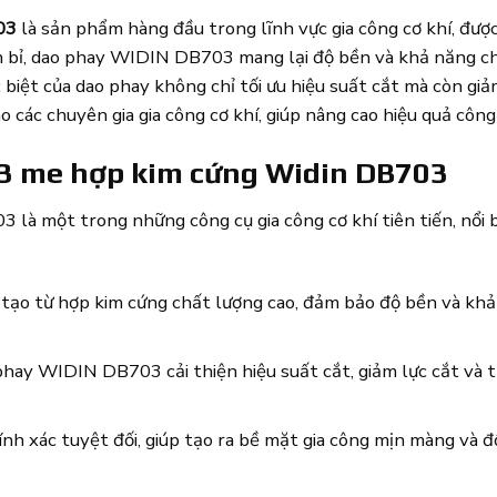
03
là sản phẩm hàng đầu trong lĩnh vực gia công cơ khí, đượ
ền bỉ, dao phay WIDIN DB703 mang lại độ bền và khả năng ch
biệt của dao phay không chỉ tối ưu hiệu suất cắt mà còn giảm
 các chuyên gia gia công cơ khí, giúp nâng cao hiệu quả côn
 3 me hợp kim cứng Widin DB703
 một trong những công cụ gia công cơ khí tiên tiến, nổi bậ
ạo từ hợp kim cứng chất lượng cao, đảm bảo độ bền và khả n
phay WIDIN DB703 cải thiện hiệu suất cắt, giảm lực cắt và 
 xác tuyệt đối, giúp tạo ra bề mặt gia công mịn màng và đ