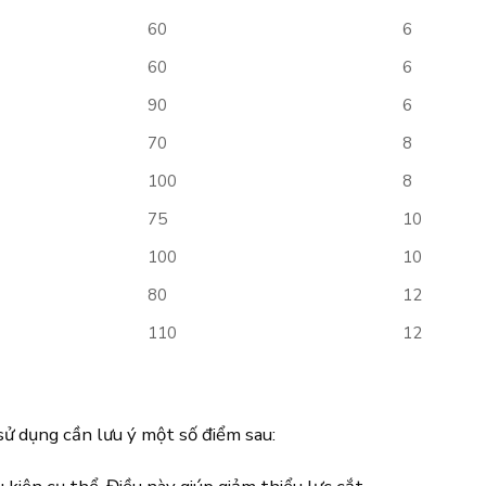
60
6
60
6
90
6
70
8
100
8
75
10
100
10
80
12
110
12
ử dụng cần lưu ý một số điểm sau: