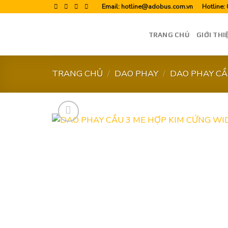
Skip
Email:
hotline@adobus.com.vn
Hotline:
to
content
TRANG CHỦ
GIỚI THI
TRANG CHỦ
/
DAO PHAY
/
DAO PHAY C