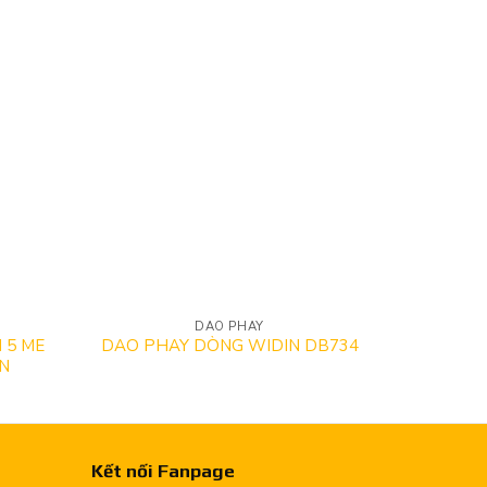
DAO PHAY
 5 ME
DAO PHAY DÒNG WIDIN DB734
DAO PHA
N
2
Kết nối Fanpage