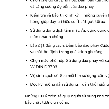
Chọn chế độ cắt phù hợp: Đảm bảo lựa chọn t
và tăng cường độ bền của dao phay.
Kiểm tra và bảo trì định kỳ: Thường xuyên 
hỏng, giúp duy trì hiệu suất cắt gọt tối ưu.
Sử dụng dung dịch làm mát: Áp dụng dung dị
mòn nhanh chóng.
Lắp đặt đúng cách: Đảm bảo dao phay được 
và mất ổn định trong quá trình gia công.
Chọn máy phù hợp: Sử dụng dao phay với các
WIDIN DB703.
Vệ sinh sạch sẽ: Sau mỗi lần sử dụng, cần vệ
Đọc kỹ hướng dẫn sử dụng: Tuân thủ hướng 
Những lưu ý trên sẽ giúp người sử dụng khai t
bảo chất lượng gia công.