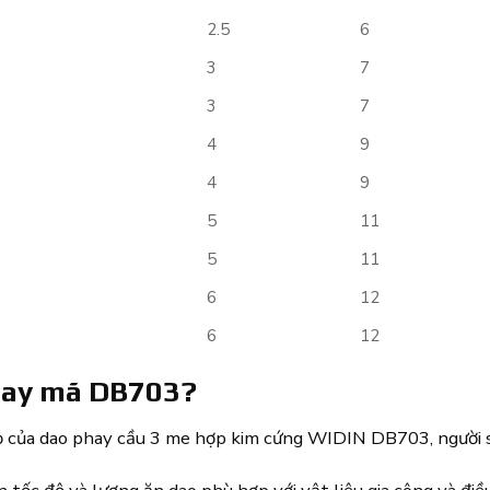
2.5
6
3
7
3
7
4
9
4
9
5
11
5
11
6
12
6
12
phay mã DB703?
thọ của dao phay cầu 3 me hợp kim cứng WIDIN DB703, người s