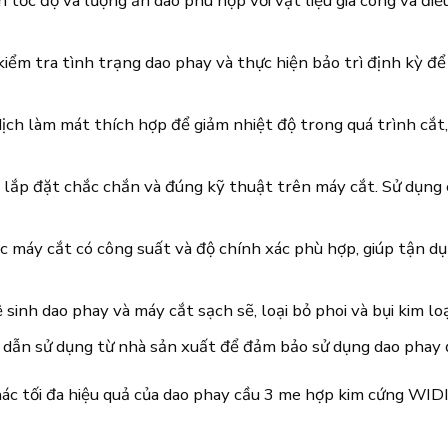
ốc độ và lượng ăn dao phù hợp với vật liệu gia công và điều 
kiểm tra tình trạng dao phay và thực hiện bảo trì định kỳ đ
ch làm mát thích hợp để giảm nhiệt độ trong quá trình cắt, 
lắp đặt chắc chắn và đúng kỹ thuật trên máy cắt. Sử dụng c
 máy cắt có công suất và độ chính xác phù hợp, giúp tận dụn
 sinh dao phay và máy cắt sạch sẽ, loại bỏ phoi và bụi kim loạ
dẫn sử dụng từ nhà sản xuất để đảm bảo sử dụng dao phay 
hác tối đa hiệu quả của dao phay cầu 3 me hợp kim cứng WID