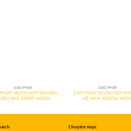
DAO PHAY
DAO PHAY
PHAY NGÓN HỢP KIM SIÊU
DAO PHAY NGÓN HỢP KIM
ỨNG 5ME XR505 WIDIN
HỆ INCH XE505A WIDI
sách
Chuyên mục