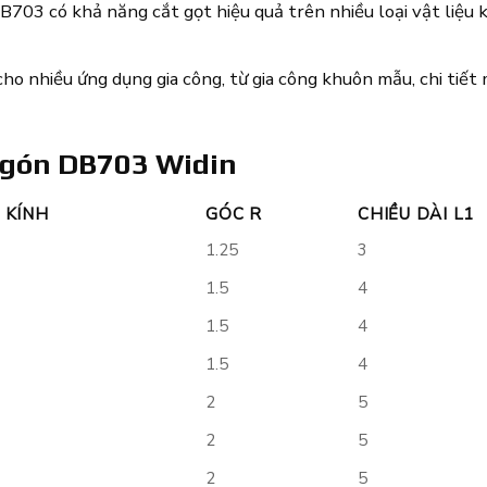
3 có khả năng cắt gọt hiệu quả trên nhiều loại vật liệu k
 nhiều ứng dụng gia công, từ gia công khuôn mẫu, chi tiết 
ngón DB703 Widin
 KÍNH
GÓC R
CHIỀU DÀI L1
1.25
3
1.5
4
1.5
4
1.5
4
2
5
2
5
2
5