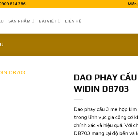
0909.814.386
Miễn 
ỆU
SẢN PHẨM
BÀI VIẾT
LIÊN HỆ
ẦU
DAO PHAY CẦU
WIDIN DB703
Dao phay cầu 3 me hợp ki
trong lĩnh vực gia công cơ k
chính xác và hiệu quả. Với 
DB703 mang lại độ bền và k