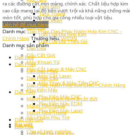
ra các đường cắt mịn màng, chính xác. Chất liệu hợp kim
Taro Nén
cao cấp mang lại độ bền vượt trội và khả năng chống mài
Taro Thẳng
mòn tốt, phù hợp cho gia công nhiều loại vật liệu.
Taro Xoắn
Liên hệ để mua hàng
Lưỡi Cưa
Danh mục:
Dao Phay
,
Dao Phay Ngón Hợp Kim CNC -
Lưỡi Cưa Đĩa Hợp Kim
Chính Hãng
Thương hiệu:
WIDIN
Lưỡi Cưa Đĩa Thép Gió
Danh mục sản phẩm
Dao Doa
Dầu Cắt Gọt
Dao Doa
Máy Khoan Từ
Dao Phay
Máy Cắt Laser & Máy CNC
Cán Dao Phay
Máy Cắt Laser
Dao Phay Cầu
Máy Phay & Máy Tiện CNC
Dao Phay Ngón Hợp Kim CNC - Chính Hãng
Phụ Kiện Máy
Dao Tiện
Phụ Kiện Máy CNC
Mảnh tiện chích rãnh & cắt đứt
Phụ Kiện Máy EDM
Mảnh Tiện Ngoài
Phụ Kiện Máy Laser
Mảnh Tiện Trong
Sản Phẩm Phụ Trợ
Dầu Cắt Gọt
Bài viết
Lưỡi Cưa
Chia sẻ kinh nghiệm
Lưỡi Cưa Đĩa Hợp Kim