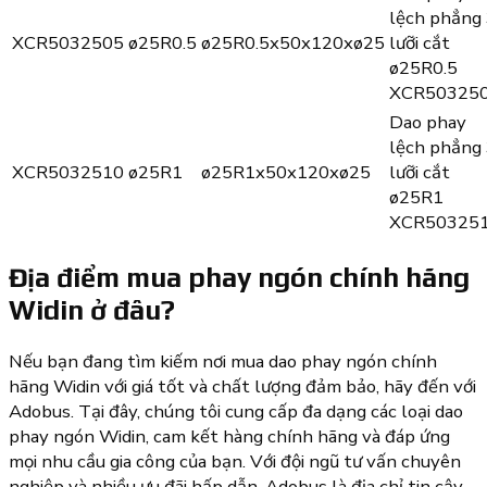
lệch phẳng
XCR5032505
ø25R0.5
ø25R0.5x50x120xø25
lưỡi cắt
ø25R0.5
XCR50325
Dao phay
lệch phẳng
XCR5032510
ø25R1
ø25R1x50x120xø25
lưỡi cắt
ø25R1
XCR50325
Địa điểm mua phay ngón chính hãng
Widin ở đâu?
Nếu bạn đang tìm kiếm nơi mua dao phay ngón chính
hãng Widin với giá tốt và chất lượng đảm bảo, hãy đến với
Adobus. Tại đây, chúng tôi cung cấp đa dạng các loại dao
phay ngón Widin, cam kết hàng chính hãng và đáp ứng
mọi nhu cầu gia công của bạn. Với đội ngũ tư vấn chuyên
nghiệp và nhiều ưu đãi hấp dẫn, Adobus là địa chỉ tin cậy