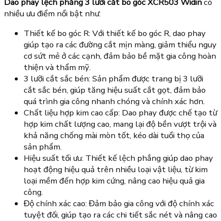
Dao phay lệch phẳng 3 lưỡi cắt bo góc XCR503 Widin
có
nhiều ưu điểm nổi bật như:
Thiết kế bo góc R: Với thiết kế bo góc R, dao phay
giúp tạo ra các đường cắt mịn màng, giảm thiểu nguy
cơ sứt mẻ ở các cạnh, đảm bảo bề mặt gia công hoàn
thiện và thẩm mỹ.
3 lưỡi cắt sắc bén: Sản phẩm được trang bị 3 lưỡi
cắt sắc bén, giúp tăng hiệu suất cắt gọt, đảm bảo
quá trình gia công nhanh chóng và chính xác hơn.
Chất liệu hợp kim cao cấp: Dao phay được chế tạo từ
hợp kim chất lượng cao, mang lại độ bền vượt trội và
khả năng chống mài mòn tốt, kéo dài tuổi thọ của
sản phẩm.
Hiệu suất tối ưu: Thiết kế lệch phẳng giúp dao phay
hoạt động hiệu quả trên nhiều loại vật liệu, từ kim
loại mềm đến hợp kim cứng, nâng cao hiệu quả gia
công.
Độ chính xác cao: Đảm bảo gia công với độ chính xác
tuyệt đối, giúp tạo ra các chi tiết sắc nét và nâng cao