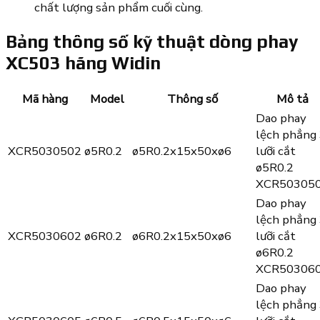
chất lượng sản phẩm cuối cùng.
Bảng thông số kỹ thuật dòng phay
XC503 hãng Widin
Mã hàng
Model
Thông số
Mô tả
Dao phay
lệch phẳng
XCR5030502
ø5R0.2
ø5R0.2x15x50xø6
lưỡi cắt
ø5R0.2
XCR50305
Dao phay
lệch phẳng
XCR5030602
ø6R0.2
ø6R0.2x15x50xø6
lưỡi cắt
ø6R0.2
XCR50306
Dao phay
lệch phẳng