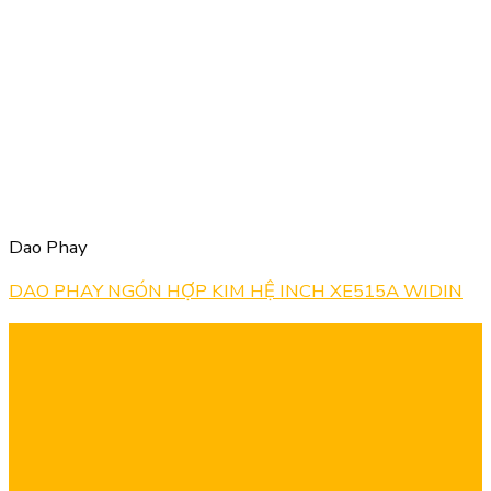
Dao Phay
DAO PHAY NGÓN HỢP KIM HỆ INCH XE515A WIDIN