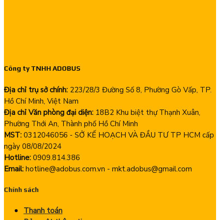
Công ty TNHH ADOBUS
Địa chỉ trụ sở chính:
223/28/3 Đường Số 8, Phường Gò Vấp, TP.
Hồ Chí Minh, Việt Nam
Địa chỉ Văn phòng đại diện:
18B2 Khu biệt thự Thạnh Xuân,
Phường Thới An, Thành phố Hồ Chí Minh
MST:
0312046056 - SỞ KẾ HOẠCH VÀ ĐẦU TƯ TP HCM cấp
ngày 08/08/2024
Hotline:
0909.814.386
Email:
hotline@adobus.com.vn - mkt.adobus@gmail.com
Chính sách
Thanh toán