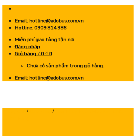
Skip
to
Email:
hotline@adobus.com.vn
content
Hotline:
0909.814.386
Miễn phí giao hàng tận nơi
Đăng nhập
Giỏ hàng /
0
₫
0
Chưa có sản phẩm trong giỏ hàng.
Email:
hotline@adobus.com.vn
Trang chủ
/
Dao Phay
/
Dao Phay Ngón Hợp Kim CNC -
Chính Hãng