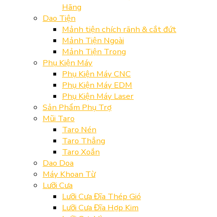
Hãng
Dao Tiện
Mảnh tiện chích rãnh & cắt đứt
Mảnh Tiện Ngoài
Mảnh Tiện Trong
Phụ Kiện Máy
Phụ Kiện Máy CNC
Phụ Kiện Máy EDM
Phụ Kiện Máy Laser
Sản Phẩm Phụ Trợ
Mũi Taro
Taro Nén
Taro Thẳng
Taro Xoắn
Dao Doa
Máy Khoan Từ
Lưỡi Cưa
Lưỡi Cưa Đĩa Thép Gió
Lưỡi Cưa Đĩa Hợp Kim