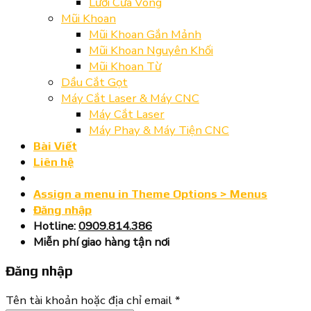
Lưỡi Cưa Vòng
Mũi Khoan
Mũi Khoan Gắn Mảnh
Mũi Khoan Nguyên Khối
Mũi Khoan Từ
Dầu Cắt Gọt
Máy Cắt Laser & Máy CNC
Máy Cắt Laser
Máy Phay & Máy Tiện CNC
Bài Viết
Liên hệ
Assign a menu in Theme Options > Menus
Đăng nhập
Hotline:
0909.814.386
Miễn phí giao hàng tận nơi
Đăng nhập
Tên tài khoản hoặc địa chỉ email
*