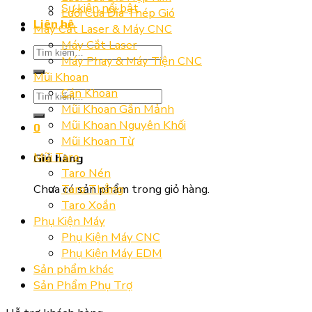
Sự kiện nổi bật
Lưỡi Cưa Đĩa Thép Gió
Liên hệ
Máy Cắt Laser & Máy CNC
Máy Cắt Laser
Tìm
Máy Phay & Máy Tiện CNC
kiếm:
Mũi Khoan
Cán Khoan
Tìm
Mũi Khoan Gắn Mảnh
kiếm:
Mũi Khoan Nguyên Khối
0
Mũi Khoan Từ
Mũi Taro
Giỏ hàng
Taro Nén
Chưa có sản phẩm trong giỏ hàng.
Taro Thẳng
Taro Xoắn
Phụ Kiện Máy
Phụ Kiện Máy CNC
Phụ Kiện Máy EDM
Sản phẩm khác
Sản Phẩm Phụ Trợ