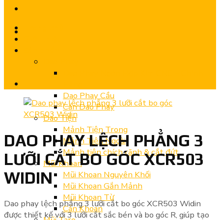
Trang chủ
Giới thiệu
Sản phẩm
Dao Phay
Dao Phay Ngón Hợp Kim CNC – Chính
Hãng
Dao Phay Cầu
Cán Dao Phay
Dao Tiện
Mảnh Tiện Trong
DAO PHAY LỆCH PHẲNG 3
Mảnh Tiện Ngoài
Mảnh tiện chích rãnh & cắt đứt
LƯỠI CẮT BO GÓC XCR503
Mũi Khoan
WIDIN
Mũi Khoan Nguyên Khối
Mũi Khoan Gắn Mảnh
Mũi Khoan Từ
Dao phay lệch phẳng 3 lưỡi cắt bo góc XCR503 Widin
Cán Khoan
được thiết kế với 3 lưỡi cắt sắc bén và bo góc R, giúp tạo
Mũi Taro