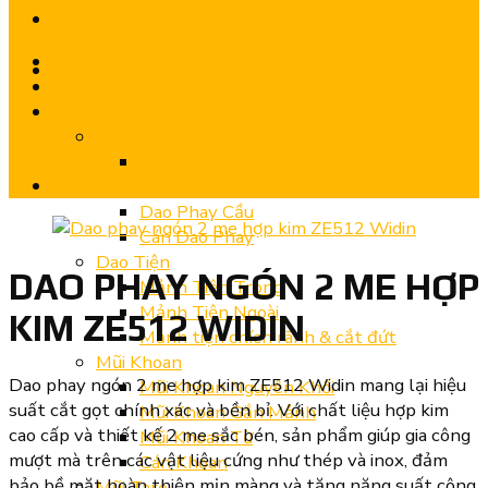
Trang chủ
Giới thiệu
Sản phẩm
Dao Phay
Dao Phay Ngón Hợp Kim CNC – Chính
Hãng
Dao Phay Cầu
Cán Dao Phay
Dao Tiện
DAO PHAY NGÓN 2 ME HỢP
Mảnh Tiện Trong
Mảnh Tiện Ngoài
KIM ZE512 WIDIN
Mảnh tiện chích rãnh & cắt đứt
Mũi Khoan
Dao phay ngón 2 me hợp kim ZE512 Widin mang lại hiệu
Mũi Khoan Nguyên Khối
suất cắt gọt chính xác và bền bỉ. Với chất liệu hợp kim
Mũi Khoan Gắn Mảnh
cao cấp và thiết kế 2 me sắc bén, sản phẩm giúp gia công
Mũi Khoan Từ
mượt mà trên các vật liệu cứng như thép và inox, đảm
Cán Khoan
bảo bề mặt hoàn thiện mịn màng và tăng năng suất công
Mũi Taro