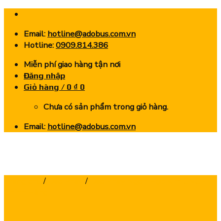
Skip
to
Email:
hotline@adobus.com.vn
content
Hotline:
0909.814.386
Miễn phí giao hàng tận nơi
Đăng nhập
Giỏ hàng /
0
₫
0
Chưa có sản phẩm trong giỏ hàng.
Email:
hotline@adobus.com.vn
Trang chủ
/
Dao Phay
/
Dao Phay Ngón Hợp Kim CNC -
Chính Hãng