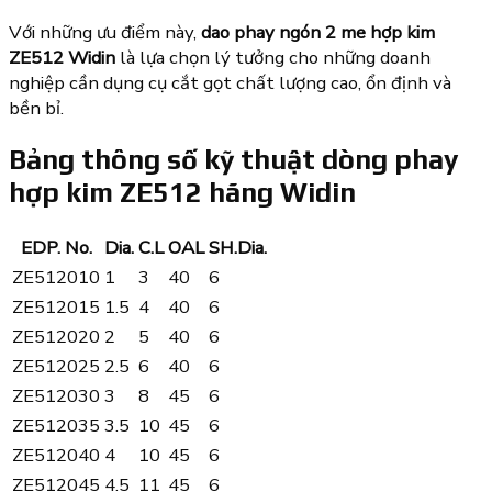
Với những ưu điểm này,
dao phay ngón 2 me hợp kim
ZE512 Widin
là lựa chọn lý tưởng cho những doanh
nghiệp cần dụng cụ cắt gọt chất lượng cao, ổn định và
bền bỉ.
Bảng thông số kỹ thuật dòng phay
hợp kim ZE512 hãng Widin
EDP. No.
Dia.
C.L
OAL
SH.Dia.
ZE512010
1
3
40
6
ZE512015
1.5
4
40
6
ZE512020
2
5
40
6
ZE512025
2.5
6
40
6
ZE512030
3
8
45
6
ZE512035
3.5
10
45
6
ZE512040
4
10
45
6
ZE512045
4.5
11
45
6