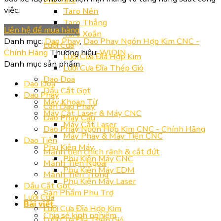
việc.
Taro Nén
Taro Thẳng
Liên hệ để mua hàng
Taro Xoắn
Danh mục:
Dao Phay
,
Dao Phay Ngón Hợp Kim CNC -
Lưỡi Cưa
Chính Hãng
Thương hiệu:
WIDIN
Lưỡi Cưa Đĩa Hợp Kim
Danh mục sản phẩm
Lưỡi Cưa Đĩa Thép Gió
Dao Doa
Dao Doa
Dầu Cắt Gọt
Dao Phay
Máy Khoan Từ
Cán Dao Phay
Máy Cắt Laser & Máy CNC
Dao Phay Cầu
Máy Cắt Laser
Dao Phay Ngón Hợp Kim CNC - Chính Hãng
Máy Phay & Máy Tiện CNC
Dao Tiện
Phụ Kiện Máy
Mảnh tiện chích rãnh & cắt đứt
Phụ Kiện Máy CNC
Mảnh Tiện Ngoài
Phụ Kiện Máy EDM
Mảnh Tiện Trong
Phụ Kiện Máy Laser
Dầu Cắt Gọt
Sản Phẩm Phụ Trợ
Lưỡi Cưa
Bài viết
Lưỡi Cưa Đĩa Hợp Kim
Chia sẻ kinh nghiệm
Lưỡi Cưa Đĩa Thép Gió