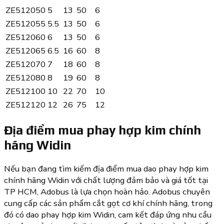
ZE512050
5
13
50
6
ZE512055
5.5
13
50
6
ZE512060
6
13
50
6
ZE512065
6.5
16
60
8
ZE512070
7
18
60
8
ZE512080
8
19
60
8
ZE512100
10
22
70
10
ZE512120
12
26
75
12
Địa điểm mua phay hợp kim chính
hãng Widin
Nếu bạn đang tìm kiếm địa điểm mua dao phay hợp kim
chính hãng Widin với chất lượng đảm bảo và giá tốt tại
TP HCM, Adobus là lựa chọn hoàn hảo. Adobus chuyên
cung cấp các sản phẩm cắt gọt cơ khí chính hãng, trong
đó có dao phay hợp kim Widin, cam kết đáp ứng nhu cầu