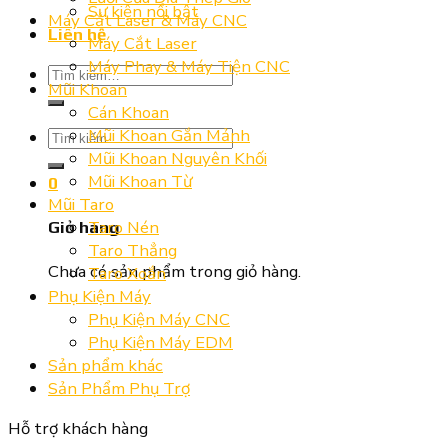
Sự kiện nổi bật
Máy Cắt Laser & Máy CNC
Liên hệ
Máy Cắt Laser
Máy Phay & Máy Tiện CNC
Tìm
Mũi Khoan
kiếm:
Cán Khoan
Mũi Khoan Gắn Mảnh
Tìm
Mũi Khoan Nguyên Khối
kiếm:
Mũi Khoan Từ
0
Mũi Taro
Taro Nén
Giỏ hàng
Taro Thẳng
Chưa có sản phẩm trong giỏ hàng.
Taro Xoắn
Phụ Kiện Máy
Phụ Kiện Máy CNC
Phụ Kiện Máy EDM
Sản phẩm khác
Sản Phẩm Phụ Trợ
Hỗ trợ khách hàng