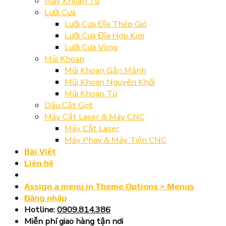
Máy Khoan Từ
Lưỡi Cưa
Lưỡi Cưa Đĩa Thép Gió
Lưỡi Cưa Đĩa Hợp Kim
Lưỡi Cưa Vòng
Mũi Khoan
Mũi Khoan Gắn Mảnh
Mũi Khoan Nguyên Khối
Mũi Khoan Từ
Dầu Cắt Gọt
Máy Cắt Laser & Máy CNC
Máy Cắt Laser
Máy Phay & Máy Tiện CNC
Bài Viết
Liên hệ
Assign a menu in Theme Options > Menus
Đăng nhập
Hotline:
0909.814.386
Miễn phí giao hàng tận nơi