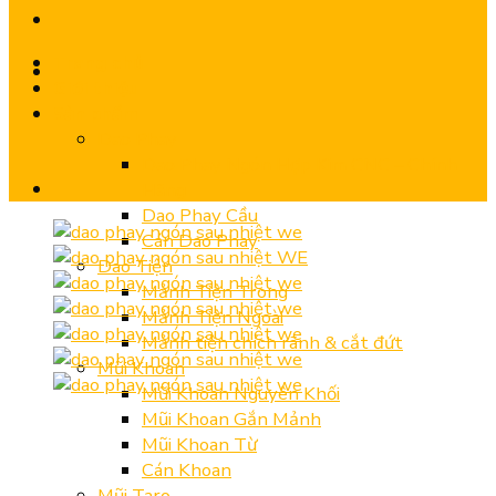
Trang chủ
Giới thiệu
Sản phẩm
Dao Phay
Dao Phay Ngón Hợp Kim CNC – Chính
Hãng
Dao Phay Cầu
Cán Dao Phay
Dao Tiện
Mảnh Tiện Trong
Mảnh Tiện Ngoài
Mảnh tiện chích rãnh & cắt đứt
Mũi Khoan
Mũi Khoan Nguyên Khối
Mũi Khoan Gắn Mảnh
Mũi Khoan Từ
Cán Khoan
Mũi Taro