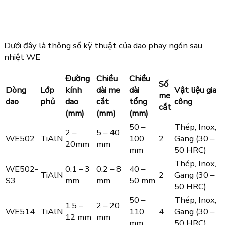
Dưới đây là thông số kỹ thuật của dao phay ngón sau
nhiệt WE
Đường
Chiều
Chiều
Số
Dòng
Lớp
kính
dài me
dài
Vật liệu gia
me
dao
phủ
dao
cắt
tổng
công
cắt
(mm)
(mm)
(mm)
50 –
Thép, Inox,
2 –
5 – 40
WE502
TiAlN
100
2
Gang (30 –
20mm
mm
mm
50 HRC)
Thép, Inox,
WE502-
0.1 – 3
0.2 – 8
40 –
TiAlN
2
Gang (30 –
S3
mm
mm
50 mm
50 HRC)
50 –
Thép, Inox,
1.5 –
2 – 20
WE514
TiAlN
110
4
Gang (30 –
12 mm
mm
mm
50 HRC)