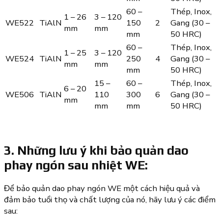
60 –
Thép, Inox,
1 – 26
3 – 120
WE522
TiAlN
150
2
Gang (30 –
mm
mm
mm
50 HRC)
60 –
Thép, Inox,
1 – 25
3 – 120
WE524
TiAlN
250
4
Gang (30 –
mm
mm
mm
50 HRC)
15 –
60 –
Thép, Inox,
6 – 20
WE506
TiAlN
110
300
6
Gang (30 –
mm
mm
mm
50 HRC)
3. Những lưu ý khi bảo quản dao
phay ngón sau nhiệt WE:
Để bảo quản dao phay ngón WE một cách hiệu quả và
đảm bảo tuổi thọ và chất lượng của nó, hãy lưu ý các điểm
sau: