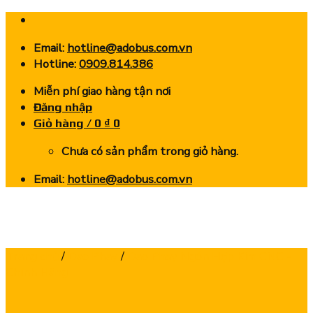
Skip
to
Email:
hotline@adobus.com.vn
content
Hotline:
0909.814.386
Miễn phí giao hàng tận nơi
Đăng nhập
Giỏ hàng /
0
₫
0
Chưa có sản phẩm trong giỏ hàng.
Email:
hotline@adobus.com.vn
Trang chủ
/
Dao Phay
/
Dao Phay Ngón Hợp Kim CNC -
Chính Hãng