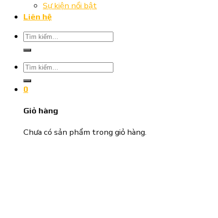
Sự kiện nổi bật
Liên hệ
Tìm
kiếm:
Tìm
kiếm:
0
Giỏ hàng
Chưa có sản phẩm trong giỏ hàng.