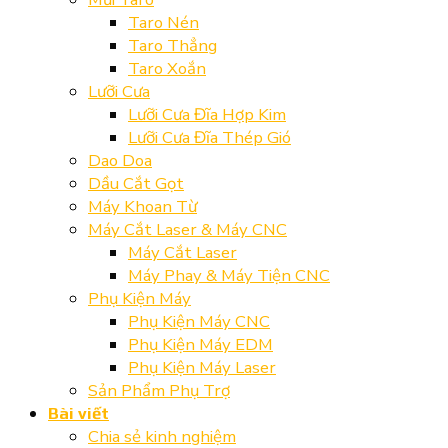
Taro Nén
Taro Thẳng
Taro Xoắn
Lưỡi Cưa
Lưỡi Cưa Đĩa Hợp Kim
Lưỡi Cưa Đĩa Thép Gió
Dao Doa
Dầu Cắt Gọt
Máy Khoan Từ
Máy Cắt Laser & Máy CNC
Máy Cắt Laser
Máy Phay & Máy Tiện CNC
Phụ Kiện Máy
Phụ Kiện Máy CNC
Phụ Kiện Máy EDM
Phụ Kiện Máy Laser
Sản Phẩm Phụ Trợ
Bài viết
Chia sẻ kinh nghiệm