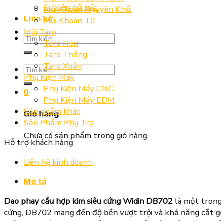
Sự kiện nổi bật
Mũi Khoan Nguyên Khối
Liên hệ
Mũi Khoan Từ
Mũi Taro
Tìm
Taro Nén
kiếm:
Taro Thẳng
Taro Xoắn
Tìm
Phụ Kiện Máy
kiếm:
Phụ Kiện Máy CNC
0
Phụ Kiện Máy EDM
Sản phẩm khác
Giỏ hàng
Sản Phẩm Phụ Trợ
Chưa có sản phẩm trong giỏ hàng.
Hỗ trợ khách hàng
Liên hệ kinh doanh
Mô tả
Dao phay cầu hợp kim siêu cứng Widin DB702
là một trong
cứng, DB702 mang đến độ bền vượt trội và khả năng cắt gọt