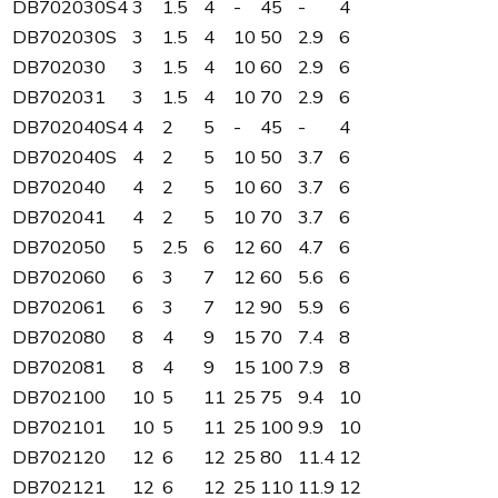
DB702030S4
3
1.5
4
-
45
-
4
DB702030S
3
1.5
4
10
50
2.9
6
DB702030
3
1.5
4
10
60
2.9
6
DB702031
3
1.5
4
10
70
2.9
6
DB702040S4
4
2
5
-
45
-
4
DB702040S
4
2
5
10
50
3.7
6
DB702040
4
2
5
10
60
3.7
6
DB702041
4
2
5
10
70
3.7
6
DB702050
5
2.5
6
12
60
4.7
6
DB702060
6
3
7
12
60
5.6
6
DB702061
6
3
7
12
90
5.9
6
DB702080
8
4
9
15
70
7.4
8
DB702081
8
4
9
15
100
7.9
8
DB702100
10
5
11
25
75
9.4
10
DB702101
10
5
11
25
100
9.9
10
DB702120
12
6
12
25
80
11.4
12
DB702121
12
6
12
25
110
11.9
12