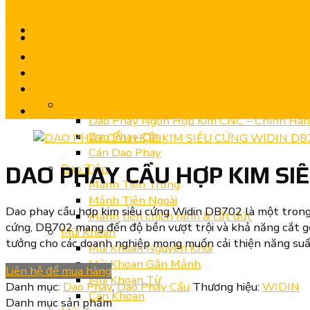
Trang chủ
Giới thiệu
Sản phẩm
Dao Phay
Dao Phay Ngón Hợp Kim CNC – Chính Hã
Dao Phay Cầu
Cán Dao Phay
Dao Tiện
DAO PHAY CẦU HỢP KIM SI
Mảnh Tiện Trong
Mảnh Tiện Ngoài
Dao phay cầu hợp kim siêu cứng Widin DB702 là một trong n
Mảnh tiện chích rãnh & cắt đứt
cứng, DB702 mang đến độ bền vượt trội và khả năng cắt gọt
Mũi Khoan
tưởng cho các doanh nghiệp mong muốn cải thiện năng suất
Mũi Khoan Nguyên Khối
Mũi Khoan Gắn Mảnh
Liên hệ để mua hàng
Mũi Khoan Từ
Danh mục:
Dao Phay
,
Dao Phay Cầu
Thương hiệu:
WIDIN
Cán Khoan
Danh mục sản phẩm