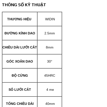
THÔNG SỐ KỸ THUẬT
THƯƠNG HIỆU
WIDIN
ĐƯỜNG KÍNH DAO
2.5mm
CHIỀU DÀI LƯỠI CẮT
8mm
GÓC XOẮN DAO
30°
ĐỘ CỨNG
45HRC
SỐ LƯỠI CẮT
4 me
TỔNG CHIỀU DÀI
40mm