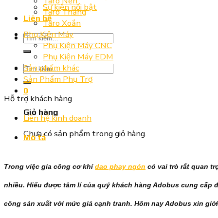
Taro Nén
Sự kiện nổi bật
Taro Thẳng
Liên hệ
Taro Xoắn
Phụ Kiện Máy
Tìm
Phụ Kiện Máy CNC
kiếm:
Phụ Kiện Máy EDM
Tìm
Sản phẩm khác
kiếm:
Sản Phẩm Phụ Trợ
0
Hỗ trợ khách hàng
Giỏ hàng
Liên hệ kinh doanh
Chưa có sản phẩm trong giỏ hàng.
Mô tả
Trong việc gia công cơ khí
dao phay ngón
có vai trò rất quan tr
nhiều. Hiểu được tâm lí của quý khách hàng Adobus cung cấp đ
công sản xuất với mức giá cạnh tranh. Hôm nay Adobus xin giớ