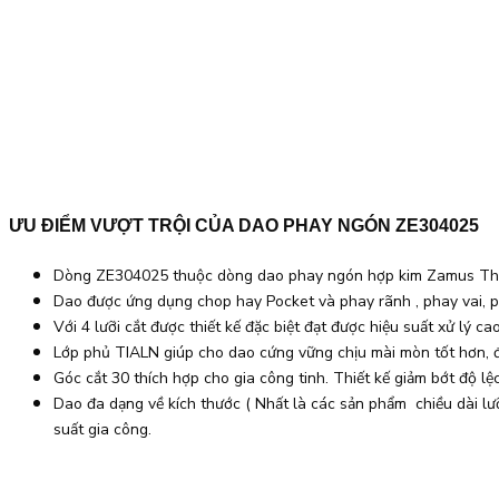
ƯU ĐIỂM VƯỢT TRỘI CỦA DAO PHAY NGÓN ZE304025
Dòng ZE304025 thuộc dòng dao phay ngón hợp kim Zamus Thunde
Dao được ứng dụng chop hay Pocket và phay rãnh , phay vai, p
Với 4 lưỡi cắt được thiết kế đặc biệt đạt được hiệu suất xử lý 
Lớp phủ TIALN giúp cho dao cứng vững chịu mài mòn tốt hơn, đ
Góc cắt 30 thích hợp cho gia công tinh. Thiết kế giảm bớt độ lệ
Dao đa dạng về kích thước ( Nhất là các sản phẩm chiều dài lưỡi 
suất gia công.