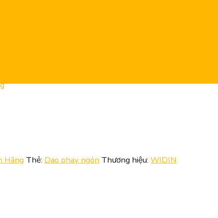
ng
h Hãng
Thẻ:
Dao phay ngón
Thương hiệu:
WIDIN