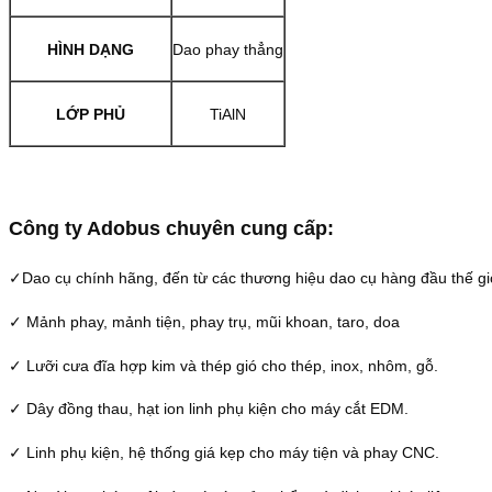
HÌNH DẠNG
Dao phay thẳng
LỚP PHỦ
TiAlN
Công ty Adobus chuyên cung cấp:
✓Dao cụ chính hãng, đến từ các thương hiệu dao cụ hàng đầu thế g
✓ Mảnh phay, mảnh tiện, phay trụ, mũi khoan, taro, doa
✓ Lưỡi cưa đĩa hợp kim và thép gió cho thép, inox, nhôm, gỗ.
✓ Dây đồng thau, hạt ion linh phụ kiện cho máy cắt EDM.
✓ Linh phụ kiện, hệ thống giá kẹp cho máy tiện và phay CNC.