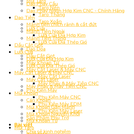
Mũi Taro
Dao Phay Cầu
Taro Nén
Dao Phay Ngón Hợp Kim CNC - Chính Hãng
Taro Thẳng
Dao Tiện
Taro Xoắn
Mảnh tiện chích rãnh & cắt đứt
Lưỡi Cưa
Mảnh Tiện Ngoài
Lưỡi Cưa Đĩa Hợp Kim
Mảnh Tiện Trong
Lưỡi Cưa Đĩa Thép Gió
Dầu Cắt Gọt
Dao Doa
Lưỡi Cưa
Dầu Cắt Gọt
Lưỡi Cưa Đĩa Hợp Kim
Máy Khoan Từ
Lưỡi Cưa Đĩa Thép Gió
Máy Cắt Laser & Máy CNC
Máy Cắt Laser & Máy CNC
Máy Cắt Laser
Máy Cắt Laser
Máy Phay & Máy Tiện CNC
Máy Phay & Máy Tiện CNC
Phụ Kiện Máy
Mũi Khoan
Phụ Kiện Máy CNC
Cán Khoan
Phụ Kiện Máy EDM
Mũi Khoan Gắn Mảnh
Phụ Kiện Máy Laser
Mũi Khoan Nguyên Khối
Sản Phẩm Phụ Trợ
Mũi Khoan Từ
Bài viết
Mũi Taro
Chia sẻ kinh nghiệm