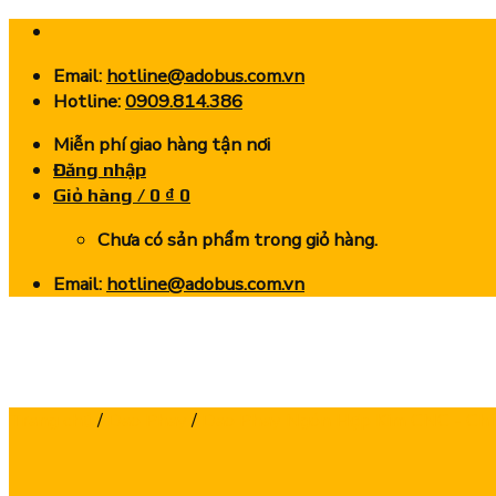
Skip
to
Email:
hotline@adobus.com.vn
content
Hotline:
0909.814.386
Miễn phí giao hàng tận nơi
Đăng nhập
Giỏ hàng /
0
₫
0
Chưa có sản phẩm trong giỏ hàng.
Email:
hotline@adobus.com.vn
Trang chủ
/
Dao Phay
/
Dao Phay Ngón Hợp Kim CNC - Ch