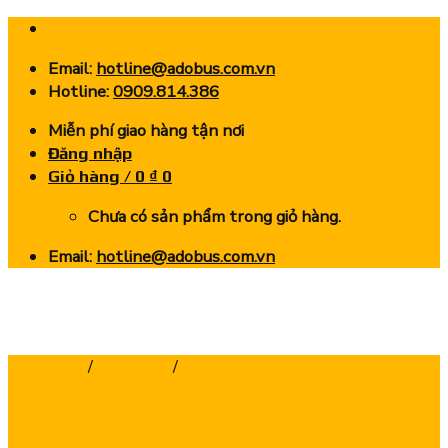
Skip
to
Email:
hotline@adobus.com.vn
content
Hotline:
0909.814.386
Miễn phí giao hàng tận nơi
Đăng nhập
Giỏ hàng /
0
₫
0
Chưa có sản phẩm trong giỏ hàng.
Email:
hotline@adobus.com.vn
Trang chủ
/
Dao Phay
/
Dao Phay Ngón Hợp Kim CNC -
Chính Hãng