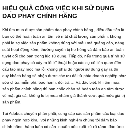
HIỆU QUẢ CÔNG VIỆC KHI SỬ DỤNG
DAO PHAY CHÍNH HÃNG
Khi tìm mua được sản phẩm dao phay chính hãng , điều đầu tiên là
bạn có thể hoàn toàn an tâm về mặt chất lượng sản phẩm, không
phải lo sợ việc sản phẩm không đúng với mẫu mã quảng cáo, năng
suất hoạt động kém, thường xuyên bị hư hỏng và đảm bảo an toàn
tuyệt đối cho bạn trong lúc sử dụng. Tiếp đó, nếu trong quá trình sử
dụng dao phay có xảy ra lỗi kĩ thuật hoặc các sự cố liên quan đến
cấu tạo máy móc mà lỗi không phải do người sử dụng gây ra thì
quý khách hàng sẽ nhận được các ưu đãi từ phía doanh nghiệp như
sửa chữa miễn phí, bảo hành, đổi trả,… Và đặc biệt, khi tìm mua
sản phẩm chính hãng thì bạn chắc chắn sẽ hoàn toàn an tâm được
về mặt giá cả, không lo bị mua nhầm giá thành vượt quá mức giá trị
sản phẩm.
Tại Adobus chuyên phân phối, cung cấp các sản phẩm các loại dao
phay ngón hợp kim, với những kinh nghiệm chúng tôi đảm bảo
chính hãng, hàng luôn có sẵn, nguồn gốc xuất xứ rõ ràng, đáp ứng