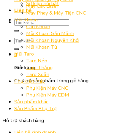
Sự kiện nổi bật
Máy Cắt Laser
Liên hệ
Máy Phay & Máy Tiện CNC
Mũi Khoan
Tìm
Cán Khoan
kiếm:
Mũi Khoan Gắn Mảnh
Mũi Khoan Nguyên Khối
Tìm
Mũi Khoan Từ
kiếm:
Mũi Taro
0
Taro Nén
Taro Thẳng
Giỏ hàng
Taro Xoắn
Chưa có sản phẩm trong giỏ hàng.
Phụ Kiện Máy
Phụ Kiện Máy CNC
Phụ Kiện Máy EDM
Sản phẩm khác
Sản Phẩm Phụ Trợ
Hỗ trợ khách hàng
Liên hệ kinh doanh