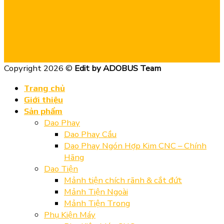
Copyright 2026 ©
Edit by ADOBUS Team
Trang chủ
Giới thiệu
Sản phẩm
Dao Phay
Dao Phay Cầu
Dao Phay Ngón Hợp Kim CNC – Chính
Hãng
Dao Tiện
Mảnh tiện chích rãnh & cắt đứt
Mảnh Tiện Ngoài
Mảnh Tiện Trong
Phụ Kiện Máy