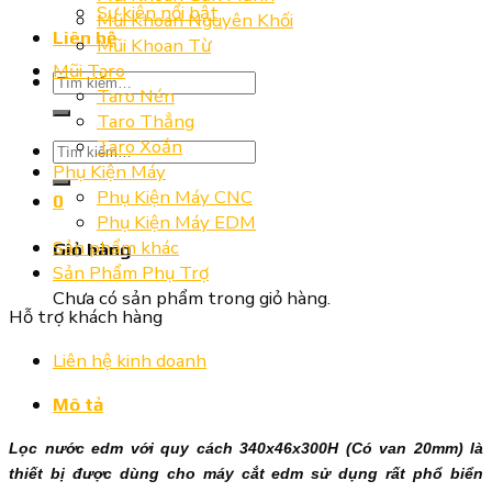
Sự kiện nổi bật
Mũi Khoan Nguyên Khối
Liên hệ
Mũi Khoan Từ
Mũi Taro
Tìm
Taro Nén
kiếm:
Taro Thẳng
Taro Xoắn
Tìm
Phụ Kiện Máy
kiếm:
Phụ Kiện Máy CNC
0
Phụ Kiện Máy EDM
Sản phẩm khác
Giỏ hàng
Sản Phẩm Phụ Trợ
Chưa có sản phẩm trong giỏ hàng.
Hỗ trợ khách hàng
Liên hệ kinh doanh
Mô tả
Lọc nước edm với quy cách 340x46x300H (Có van 20mm) là
thiết bị được dùng cho máy cắt edm sử dụng rất phổ biển