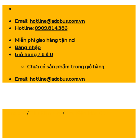
Skip
to
Email:
hotline@adobus.com.vn
content
Hotline:
0909.814.386
Miễn phí giao hàng tận nơi
Đăng nhập
Giỏ hàng /
0
₫
0
Chưa có sản phẩm trong giỏ hàng.
Email:
hotline@adobus.com.vn
Trang chủ
/
Phụ Kiện Máy
/
Phụ Kiện Máy EDM