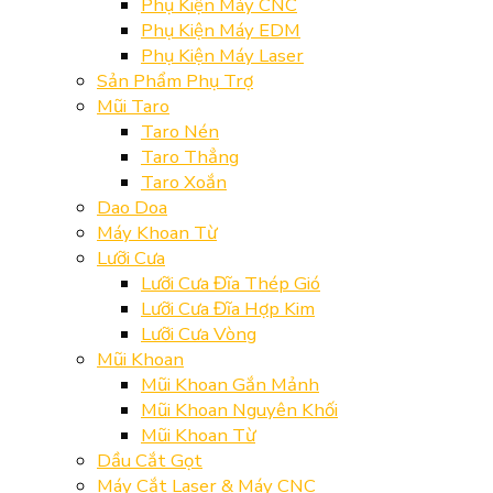
Phụ Kiện Máy CNC
Phụ Kiện Máy EDM
Phụ Kiện Máy Laser
Sản Phẩm Phụ Trợ
Mũi Taro
Taro Nén
Taro Thẳng
Taro Xoắn
Dao Doa
Máy Khoan Từ
Lưỡi Cưa
Lưỡi Cưa Đĩa Thép Gió
Lưỡi Cưa Đĩa Hợp Kim
Lưỡi Cưa Vòng
Mũi Khoan
Mũi Khoan Gắn Mảnh
Mũi Khoan Nguyên Khối
Mũi Khoan Từ
Dầu Cắt Gọt
Máy Cắt Laser & Máy CNC