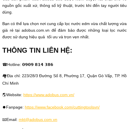
nguồn gốc xuất xứ, thông số kỹ thuật, trước khi đến tay người tiêu
dùng.
Bạn có thể lựa chọn nơi cung cấp lọc nước edm vừa chất lượng vừa
giá rẻ tại adobus.com.vn để đảm bảo được những loại lọc nước
được sử dụng hiệu quả tối ưu và trọn vẹn nhất.
THÔNG TIN LIÊN HỆ:
☎Hotline: 𝟬𝟵𝟬𝟵 𝟴𝟭𝟰 𝟯𝟴𝟲
🏘Địa chỉ: 223/28/3 Đường Số 8, Phường 17, Quận Gò Vấp, TP. Hồ
Chí Minh
🌎Website:
https://www.adobus.com.vn/
⏺️Fanpage:
https://www.facebook.com/cuttingtoolsvn/
📧Email:
mkt@adobus.com.vn