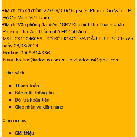
Địa chỉ trụ sở chính:
223/28/3 Đường Số 8, Phường Gò Vấp, TP.
Hồ Chí Minh, Việt Nam
Địa chỉ Văn phòng đại diện:
18B2 Khu biệt thự Thạnh Xuân,
Phường Thới An, Thành phố Hồ Chí Minh
MST:
0312046056 - SỞ KẾ HOẠCH VÀ ĐẦU TƯ TP HCM cấp
ngày 08/08/2024
Hotline:
0909.814.386
Email:
hotline@adobus.com.vn - mkt.adobus@gmail.com
Chính sách
Thanh toán
Bảo mật thông tin
Đổi trả hoàn tiền
Giao nhận và kiểm hàng
Chuyên mục
Giới thiệu