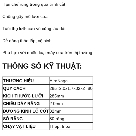
Hạn chế rung trong quá trình cắt
Chống gãy mẽ lưỡi cưa
Tuổi thọ lưỡi cưa vô cùng lâu dài
Dễ dàng tháo lắp, vệ sinh
Phù hợp với nhiều loại máy cưa trên thị trường.
THÔNG SỐ KỸ THUẬT:
THƯƠNG HIỆU
HiroNaga
QUY CÁCH
285×2.0x1.7x32xZ=80
KÍCH THƯỚC LƯỠI
285mm
CHIỀU DÀY RĂNG
2.0mm
ĐƯỜNG KÍNH LỖ CỐT
32mm
SỐ RĂNG
80 răng
CHẠY VẬT LIỆU
Thép, Inox