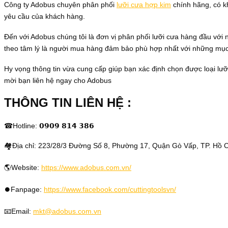
Công ty Adobus chuyên phân phối
lưỡi cưa hợp kim
chính hãng, có kh
yêu cầu của khách hàng.
Đến với Adobus chúng tôi là đơn vị phân phối lưỡi cưa hàng đầu với 
theo tâm lý là người mua hàng đảm bảo phù hợp nhất với những mục
Hy vọng thông tin vừa cung cấp giúp bạn xác định chọn được loại lưỡi
mời bạn liên hệ ngay cho Adobus
THÔNG TIN LIÊN HỆ :
☎Hotline: 𝟬𝟵𝟬𝟵 𝟴𝟭𝟰 𝟯𝟴𝟲
🏘Địa chỉ: 223/28/3 Đường Số 8, Phường 17, Quận Gò Vấp, TP. Hồ 
🌎Website:
https://www.adobus.com.vn/
⏺️Fanpage:
https://www.facebook.com/cuttingtoolsvn/
📧Email:
mkt@adobus.com.vn