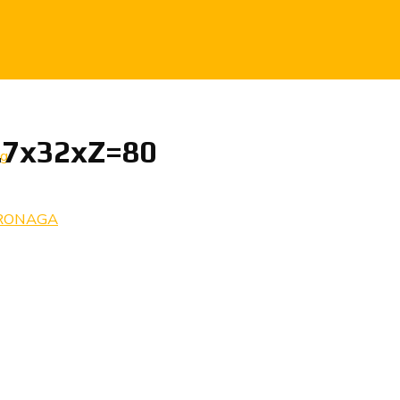
1.7x32xZ=80
ng
RONAGA