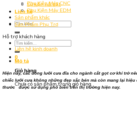
Phụ Kiện Máy CNC
Sự kiện nổi bật
Phụ Kiện Máy EDM
Liên hệ
Sản phẩm khác
Tìm
Sản Phẩm Phụ Trợ
kiếm:
Hỗ trợ khách hàng
Tìm
Liên hệ kinh doanh
kiếm:
0
Mô tả
Giỏ hàng
Hiện nay, các dòng lưỡi cưa đĩa cho ngành cắt gọt cơ khí trở n
chiếc lưỡi cưa không những đẹp sắc bén mà còn mang lại hiệu q
Chưa có sản phẩm trong giỏ hàng.
thước được sử dụng phổ biến trên thị trường hiện nay.