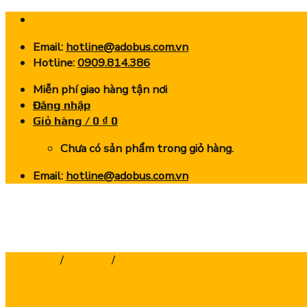
Skip
to
Email:
hotline@adobus.com.vn
content
Hotline:
0909.814.386
Miễn phí giao hàng tận nơi
Đăng nhập
Giỏ hàng /
0
₫
0
Chưa có sản phẩm trong giỏ hàng.
Email:
hotline@adobus.com.vn
Trang chủ
/
Lưỡi Cưa
/
Lưỡi Cưa Đĩa Hợp Kim