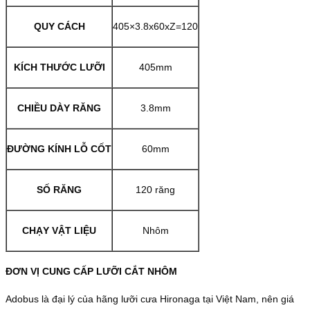
QUY CÁCH
405×3.8x60xZ=120
KÍCH THƯỚC LƯỠI
405mm
CHIỀU DÀY RĂNG
3.8mm
ĐƯỜNG KÍNH LỖ CỐT
60mm
SỐ RĂNG
120 răng
CHẠY VẬT LIỆU
Nhôm
ĐƠN VỊ CUNG CẤP LƯỠI CẮT NHÔM
Adobus là đại lý của hãng lưỡi cưa Hironaga tại Việt Nam, nên giá