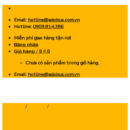
Skip
to
Email:
hotline@adobus.com.vn
content
Hotline:
0909.814.386
Miễn phí giao hàng tận nơi
Đăng nhập
Giỏ hàng /
0
₫
0
Chưa có sản phẩm trong giỏ hàng.
Email:
hotline@adobus.com.vn
Trang chủ
/
Lưỡi Cưa
/
Lưỡi Cưa Đĩa Hợp Kim