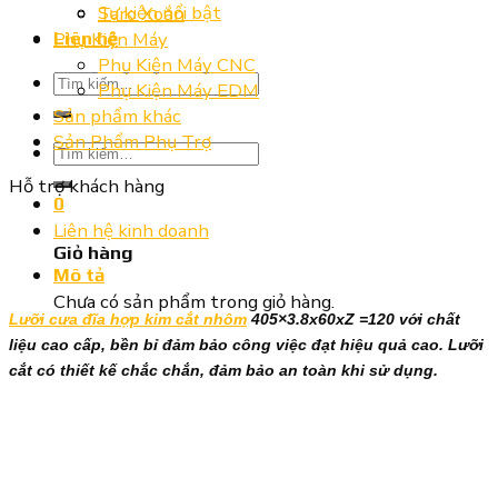
Sự kiện nổi bật
Taro Xoắn
Phụ Kiện Máy
Liên hệ
Phụ Kiện Máy CNC
Tìm
Phụ Kiện Máy EDM
kiếm:
Sản phẩm khác
Sản Phẩm Phụ Trợ
Tìm
kiếm:
Hỗ trợ khách hàng
0
Liên hệ kinh doanh
Giỏ hàng
Mô tả
Chưa có sản phẩm trong giỏ hàng.
Lưỡi cưa đĩa hợp kim cắt nhôm
405×3.8x60xZ =120 với chất
liệu cao cấp, bền bỉ đảm bảo công việc đạt hiệu quả cao. Lưỡi
cắt có thiết kế chắc chắn, đảm bảo an toàn khi sử dụng.