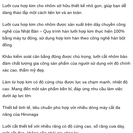
Lưỡi cưa hợp kim cho nhôm sở hữu thiết kế nhỏ gọn, giúp bạn dễ
dàng tháo lắp một cách tiện lợi và an toàn.
Lưỡi cưa hợp kim cho nhôm được sản xuất trên dây chuyền công
nghệ của Nhật Bản – Quy trình hàn lưỡi hợp kim thực hiện 100%
bằng máy tự động, sử dụng hợp kim hàn theo công nghệ hàn bột
đồng.
Khâu kiểm soát cân bằng động được chú trọng, lưỡi cắt nhôm bảo
đảm chất lượng gia công sản phẩm của người sử dụng với độ chính
xác cao, thẩm mỹ đẹp.
Làm từ hợp kim có độ cứng chịu được lực va chạm mạnh, nhiệt độ
cao. Mang đến một sản phẩm bền bỉ, đáp ứng nhu cầu làm việc
dưới áp lực lớn.
Thiết kế tinh tế, tiêu chuẩn phù hợp với nhiều dòng máy cắt đa
năng của Hironaga
Lưỡi cắt thiết kế với nhiều răng có độ cứng cao, số răng cưa dày,
mặt cắt đẹp, không cần phải gia công lại.