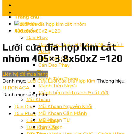
Trang chủ
Giới thiệu
Sản phẩm
Dao Phay
Dao Phay Ngón Hợp Kim CNC – Chính
Lưỡi cưa đĩa hợp kim cắt
Hãng
nhôm 405×3.8x60xZ =120
Dao Phay Cầu
Cán Dao Phay
Dao Tiện
Liên hệ để mua hàng
Mảnh Tiện Trong
Danh mục:
Lưỡi Cưa
,
Lưỡi Cưa Đĩa Hợp Kim
Thương hiệu:
Mảnh Tiện Ngoài
HIRONAGA
Mảnh tiện chích rãnh & cắt đứt
Danh mục sản phẩm
Mũi Khoan
Mũi Khoan Nguyên Khối
Dao Doa
Mũi Khoan Gắn Mảnh
Dao Phay
Mũi Khoan Từ
Cán Dao Phay
Cán Khoan
Dao Phay Cầu
Mũi Taro