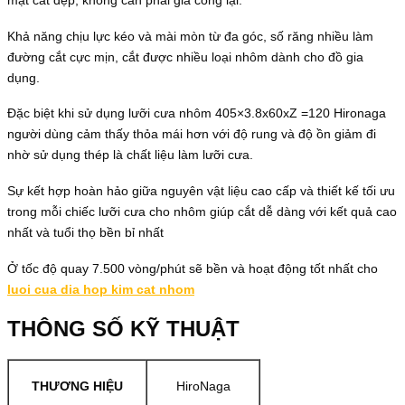
Khả năng chịu lực kéo và mài mòn từ đa góc, số răng nhiều làm
đường cắt cực mịn, cắt được nhiều loại nhôm dành cho đồ gia
dụng.
Đặc biệt khi sử dụng lưỡi cưa nhôm 405×3.8x60xZ =120 Hironaga
người dùng cảm thấy thỏa mái hơn với độ rung và độ ồn giảm đi
nhờ sử dụng thép là chất liệu làm lưỡi cưa.
Sự kết hợp hoàn hảo giữa nguyên vật liệu cao cấp và thiết kế tối ưu
trong mỗi chiếc lưỡi cưa cho nhôm giúp cắt dễ dàng với kết quả cao
nhất và tuổi thọ bền bỉ nhất
Ở tốc độ quay 7.500 vòng/phút sẽ bền và hoạt động tốt nhất cho
luoi cua dia hop kim cat nhom
THÔNG SỐ KỸ THUẬT
THƯƠNG HIỆU
HiroNaga