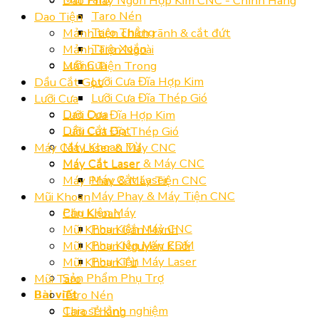
Dao Phay Ngón Hợp Kim CNC - Chính Hãng
Taro Nén
Dao Tiện
Taro Thẳng
Mảnh tiện chích rãnh & cắt đứt
Taro Xoắn
Mảnh Tiện Ngoài
Lưỡi Cưa
Mảnh Tiện Trong
Lưỡi Cưa Đĩa Hợp Kim
Dầu Cắt Gọt
Lưỡi Cưa Đĩa Thép Gió
Lưỡi Cưa
Dao Doa
Lưỡi Cưa Đĩa Hợp Kim
Dầu Cắt Gọt
Lưỡi Cưa Đĩa Thép Gió
Máy Khoan Từ
Máy Cắt Laser & Máy CNC
Máy Cắt Laser & Máy CNC
Máy Cắt Laser
Máy Cắt Laser
Máy Phay & Máy Tiện CNC
Máy Phay & Máy Tiện CNC
Mũi Khoan
Phụ Kiện Máy
Cán Khoan
Phụ Kiện Máy CNC
Mũi Khoan Gắn Mảnh
Phụ Kiện Máy EDM
Mũi Khoan Nguyên Khối
Phụ Kiện Máy Laser
Mũi Khoan Từ
Sản Phẩm Phụ Trợ
Mũi Taro
Taro Nén
Bài viết
Chia sẻ kinh nghiệm
Taro Thẳng