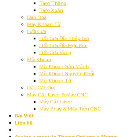
Taro Thẳng
Taro Xoắn
Dao Doa
Máy Khoan Từ
Lưỡi Cưa
Lưỡi Cưa Đĩa Thép Gió
Lưỡi Cưa Đĩa Hợp Kim
Lưỡi Cưa Vòng
Mũi Khoan
Mũi Khoan Gắn Mảnh
Mũi Khoan Nguyên Khối
Mũi Khoan Từ
Dầu Cắt Gọt
Máy Cắt Laser & Máy CNC
Máy Cắt Laser
Máy Phay & Máy Tiện CNC
Bài Viết
Liên hệ
Assign a menu in Theme Options > Menus