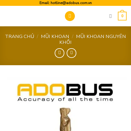
Skip
Email:
hotline@adobus.com.vn
to
0
content
TRANG CHỦ
/
MŨI KHOAN
/
MŨI KHOAN NGUYÊN
KHỐI