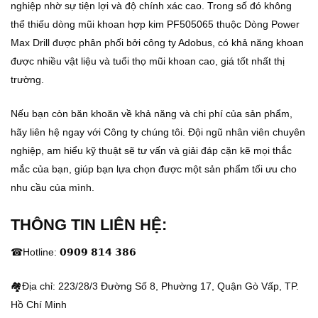
nghiệp nhờ sự tiện lợi và độ chính xác cao. Trong số đó không
thể thiếu dòng mũi khoan hợp kim PF505065 thuộc Dòng Power
Max Drill được phân phối bởi công ty Adobus, có khả năng khoan
được nhiều vật liệu và tuổi thọ mũi khoan cao, giá tốt nhất thị
trường.
Nếu bạn còn băn khoăn về khả năng và chi phí của sản phẩm,
hãy liên hệ ngay với Công ty chúng tôi. Đội ngũ nhân viên chuyên
nghiệp, am hiểu kỹ thuật sẽ tư vấn và giải đáp cặn kẽ mọi thắc
mắc của bạn, giúp bạn lựa chọn được một sản phẩm tối ưu cho
nhu cầu của mình.
THÔNG TIN LIÊN HỆ:
☎Hotline: 𝟬𝟵𝟬𝟵 𝟴𝟭𝟰 𝟯𝟴𝟲
🏘Địa chỉ: 223/28/3 Đường Số 8, Phường 17, Quận Gò Vấp, TP.
Hồ Chí Minh