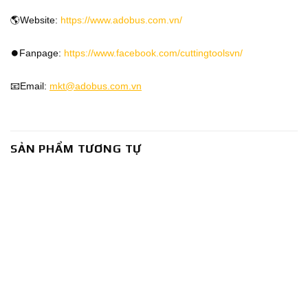
🌎Website:
https://www.adobus.com.vn/
⏺️Fanpage:
https://www.facebook.com/cuttingtoolsvn/
📧Email:
mkt@adobus.com.vn
SẢN PHẨM TƯƠNG TỰ