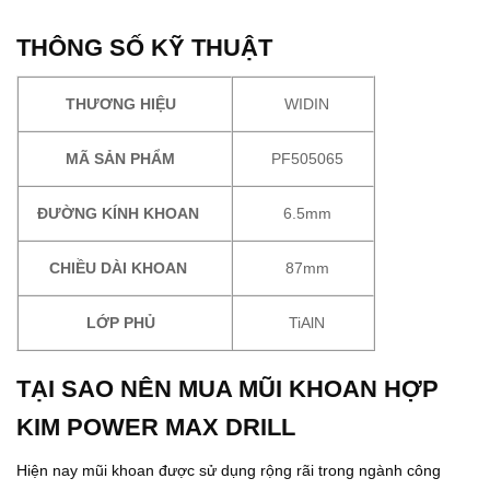
THÔNG SỐ KỸ THUẬT
THƯƠNG HIỆU
WIDIN
MÃ SẢN PHẨM
PF505065
ĐƯỜNG KÍNH KHOAN
6.5mm
CHIỀU DÀI KHOAN
87mm
LỚP PHỦ
TiAlN
TẠI SAO NÊN MUA MŨI KHOAN HỢP
KIM POWER MAX DRILL
Hiện nay mũi khoan được sử dụng rộng rãi trong ngành công