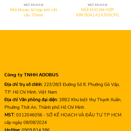
MŨI KHOAN
MŨI KHOAN
Mũi khoan từ hợp kim cắt
MŨI KHOAN HỢP
sâu 35mm
KIM B041A14300CPG
KC7325 (4150338)
Công ty TNHH ADOBUS
Địa chỉ trụ sở chính:
223/28/3 Đường Số 8, Phường Gò Vấp,
TP. Hồ Chí Minh, Việt Nam
Địa chỉ Văn phòng đại diện:
18B2 Khu biệt thự Thạnh Xuân,
Phường Thới An, Thành phố Hồ Chí Minh
MST:
0312046056 - SỞ KẾ HOẠCH VÀ ĐẦU TƯ TP HCM
cấp ngày 08/08/2024
Hotline:
0909.814.386