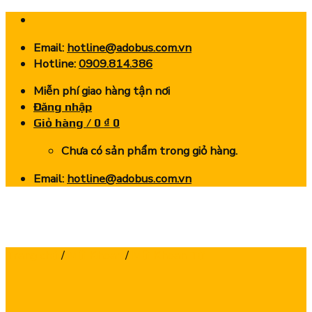
Skip
to
Email:
hotline@adobus.com.vn
content
Hotline:
0909.814.386
Miễn phí giao hàng tận nơi
Đăng nhập
Giỏ hàng /
0
₫
0
Chưa có sản phẩm trong giỏ hàng.
Email:
hotline@adobus.com.vn
Trang chủ
/
Mũi Khoan
/
Mũi Khoan Từ