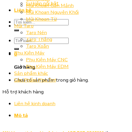
Sự kiện nổi bật
Mũi Khoan Gắn Mảnh
Liên hệ
Mũi Khoan Nguyên Khối
Mũi Khoan Từ
Tìm
Mũi Taro
kiếm:
Taro Nén
Taro Thẳng
Tìm
Taro Xoắn
kiếm:
Phụ Kiện Máy
0
Phụ Kiện Máy CNC
Phụ Kiện Máy EDM
Giỏ hàng
Sản phẩm khác
Chưa có sản phẩm trong giỏ hàng.
Sản Phẩm Phụ Trợ
Hỗ trợ khách hàng
Liên hệ kinh doanh
Mô tả