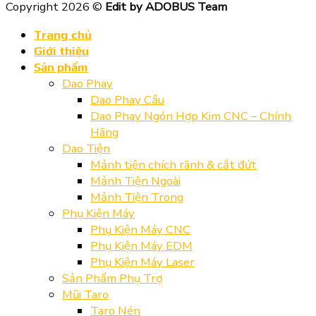
Copyright 2026 ©
Edit by ADOBUS Team
Trang chủ
Giới thiệu
Sản phẩm
Dao Phay
Dao Phay Cầu
Dao Phay Ngón Hợp Kim CNC – Chính
Hãng
Dao Tiện
Mảnh tiện chích rãnh & cắt đứt
Mảnh Tiện Ngoài
Mảnh Tiện Trong
Phụ Kiện Máy
Phụ Kiện Máy CNC
Phụ Kiện Máy EDM
Phụ Kiện Máy Laser
Sản Phẩm Phụ Trợ
Mũi Taro
Taro Nén