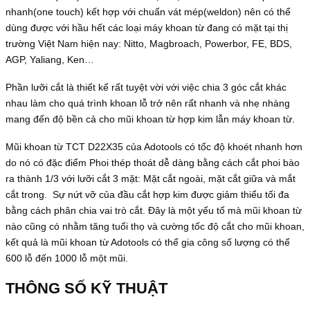
nhanh(one touch) kết hợp với chuẩn vát mép(weldon) nên có thể
dùng được với hầu hết các loại máy khoan từ đang có mặt tại thị
trường Việt Nam hiện nay: Nitto, Magbroach, Powerbor, FE, BDS,
AGP, Yaliang, Ken…
Phần lưỡi cắt là thiết kế rất tuyệt vời với việc chia 3 góc cắt khác
nhau làm cho quá trình khoan lỗ trở nên rất nhanh và nhẹ nhàng
mang đến độ bền cả cho mũi khoan từ hợp kim lẫn máy khoan từ.
Mũi khoan từ TCT D22X35 của Adotools có tốc độ khoét nhanh hơn
do nó có đặc điểm Phoi thép thoát dễ dàng bằng cách cắt phoi bào
ra thành 1/3 với lưỡi cắt 3 mặt: Mặt cắt ngoài, mặt cắt giữa và mắt
cắt trong. Sự nứt vỡ của đầu cắt hợp kim được giảm thiểu tối đa
bằng cách phân chia vai trò cắt. Đây là một yếu tố mà mũi khoan từ
nào cũng có nhằm tăng tuổi thọ và cường tốc độ cắt cho mũi khoan,
kết quả là mũi khoan từ Adotools có thể gia công số lượng có thể
600 lỗ đến 1000 lỗ một mũi.
THÔNG SỐ KỸ THUẬT