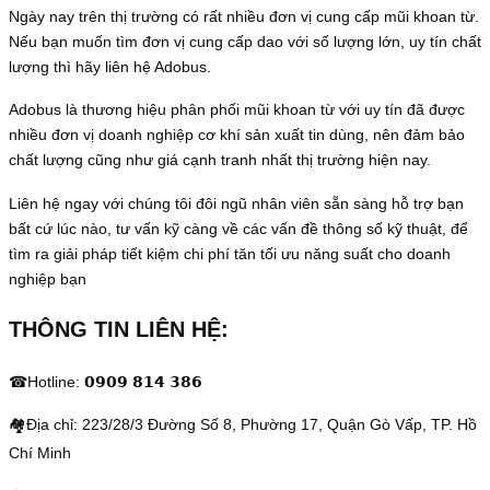
Ngày nay trên thị trường có rất nhiều đơn vị cung cấp mũi khoan từ.
Nếu bạn muốn tìm đơn vị cung cấp dao với số lượng lớn, uy tín chất
lượng thì hãy liên hệ Adobus.
Adobus là thương hiệu phân phối mũi khoan từ với uy tín đã được
nhiều đơn vị doanh nghiệp cơ khí sản xuất tin dùng, nên đảm bảo
chất lượng cũng như giá cạnh tranh nhất thị trường hiện nay.
Liên hệ ngay với chúng tôi đôi ngũ nhân viên sẵn sàng hỗ trợ bạn
bất cứ lúc nào, tư vấn kỹ càng về các vấn đề thông số kỹ thuật, để
tìm ra giải pháp tiết kiệm chi phí tăn tối ưu năng suất cho doanh
nghiệp bạn
THÔNG TIN LIÊN HỆ:
☎Hotline: 𝟬𝟵𝟬𝟵 𝟴𝟭𝟰 𝟯𝟴𝟲
🏘Địa chỉ: 223/28/3 Đường Số 8, Phường 17, Quận Gò Vấp, TP. Hồ
Chí Minh