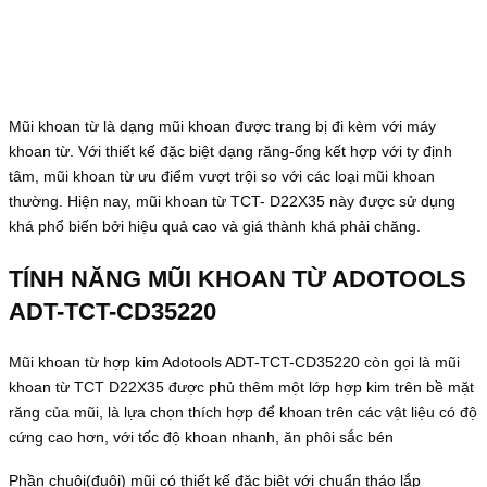
Mũi khoan từ là dạng mũi khoan được trang bị đi kèm với máy
khoan từ. Với thiết kế đặc biệt dạng răng-ống kết hợp với ty định
tâm, mũi khoan từ ưu điểm vượt trội so với các loại mũi khoan
thường. Hiện nay, mũi khoan từ TCT- D22X35 này được sử dụng
khá phổ biến bởi hiệu quả cao và giá thành khá phải chăng.
TÍNH NĂNG MŨI KHOAN TỪ ADOTOOLS
ADT-TCT-CD352
2
0
Mũi khoan từ hợp kim Adotools ADT-TCT-CD35220 còn gọi là mũi
khoan từ TCT D22X35 được phủ thêm một lớp hợp kim trên bề mặt
răng của mũi, là lựa chọn thích hợp để khoan trên các vật liệu có độ
cứng cao hơn, với tốc độ khoan nhanh, ăn phôi sắc bén
Phần chuôi(đuôi) mũi có thiết kế đặc biệt với chuẩn tháo lắp