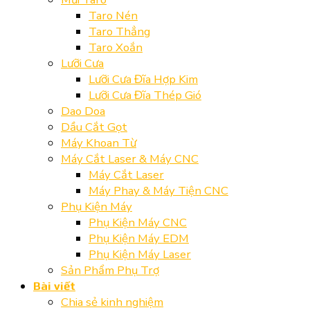
Taro Nén
Taro Thẳng
Taro Xoắn
Lưỡi Cưa
Lưỡi Cưa Đĩa Hợp Kim
Lưỡi Cưa Đĩa Thép Gió
Dao Doa
Dầu Cắt Gọt
Máy Khoan Từ
Máy Cắt Laser & Máy CNC
Máy Cắt Laser
Máy Phay & Máy Tiện CNC
Phụ Kiện Máy
Phụ Kiện Máy CNC
Phụ Kiện Máy EDM
Phụ Kiện Máy Laser
Sản Phẩm Phụ Trợ
Bài viết
Chia sẻ kinh nghiệm