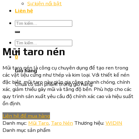
Sự kiện nổi bật
Liên hệ
Tìm
kiếm:
Tìm
Mũi taro nén
kiếm:
0
Mũi taro nén là công cụ chuyên dụng để tạo ren trong
Giỏ hàng
các vật liệu cứng như thép và kim loại. Với thiết kế nén
đặc biệt, mũi taro này giúp gia công nhanh chóng, chính
Chưa có sản phẩm trong giỏ hàng.
xác, giảm thiểu gãy mũi và tăng độ bền. Phù hợp cho các
quy trình sản xuất yêu cầu độ chính xác cao và hiệu suất
ổn định.
Liên hệ để mua hàng
Danh mục:
Mũi Taro
,
Taro Nén
Thương hiệu:
WIDIN
Danh mục sản phẩm