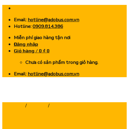
Skip
to
Email:
hotline@adobus.com.vn
content
Hotline:
0909.814.386
Miễn phí giao hàng tận nơi
Đăng nhập
Giỏ hàng /
0
₫
0
Chưa có sản phẩm trong giỏ hàng.
Email:
hotline@adobus.com.vn
Trang chủ
/
Mũi Taro
/
Taro Nén