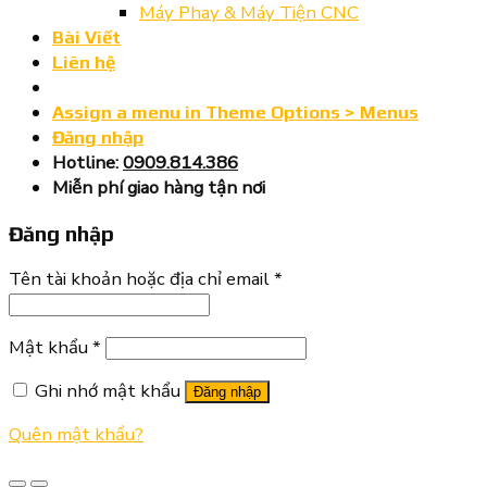
Máy Phay & Máy Tiện CNC
Bài Viết
Liên hệ
Assign a menu in Theme Options > Menus
Đăng nhập
Hotline:
0909.814.386
Miễn phí giao hàng tận nơi
Đăng nhập
Tên tài khoản hoặc địa chỉ email
*
Mật khẩu
*
Ghi nhớ mật khẩu
Đăng nhập
Quên mật khẩu?