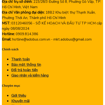
Địa chỉ trụ sở chính:
223/28/3 Đường Số 8, Phường Gò Vấp, TP.
Hồ Chí Minh, Việt Nam
Địa chỉ Văn phòng đại diện:
18B2 Khu biệt thự Thạnh Xuân,
Phường Thới An, Thành phố Hồ Chí Minh
MST:
0312046056 - SỞ KẾ HOẠCH VÀ ĐẦU TƯ TP HCM cấp
ngày 08/08/2024
Hotline:
0909.814.386
Email:
hotline@adobus.com.vn - mkt.adobus@gmail.com
Chính sách
Thanh toán
Bảo mật thông tin
Đổi trả hoàn tiền
Giao nhận và kiểm hàng
Chuyên mục
Giới thiệu
Khuyến mãi