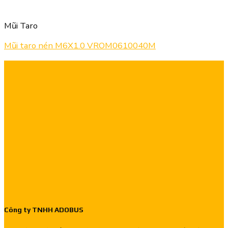
Mũi Taro
Mũi taro nén M6X1.0 VROM0610040M
Công ty TNHH ADOBUS