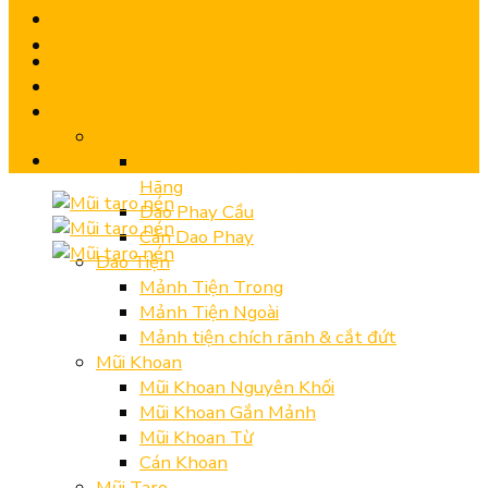
Trang chủ
Giới thiệu
Sản phẩm
Dao Phay
Dao Phay Ngón Hợp Kim CNC – Chính
Hãng
Dao Phay Cầu
Cán Dao Phay
Dao Tiện
Mảnh Tiện Trong
Mảnh Tiện Ngoài
Mảnh tiện chích rãnh & cắt đứt
Mũi Khoan
Mũi Khoan Nguyên Khối
Mũi Khoan Gắn Mảnh
Mũi Khoan Từ
Cán Khoan
Mũi Taro