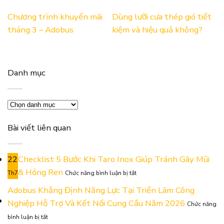
Chương trình khuyến mãi
Dùng lưỡi cưa thép gió tiết
tháng 3 – Adobus
kiệm và hiệu quả không?
Danh mục
Danh
mục
Bài viết liên quan
22
Checklist 5 Bước Khi Taro Inox Giúp Tránh Gãy Mũi
ở
& Hỏng Ren
Th7
Chức năng bình luận bị tắt
Checklist
5
Adobus Khẳng Định Năng Lực Tại Triển Lãm Công
Bước
Nghiệp Hỗ Trợ Và Kết Nối Cung Cầu Năm 2026
Chức năng
Khi
ở
Taro
bình luận bị tắt
Adobus
Inox