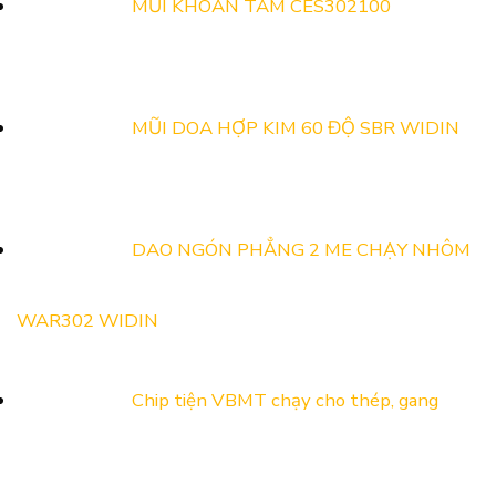
MŨI KHOAN TÂM CES302100
Vật
Liệu
MŨI DOA HỢP KIM 60 ĐỘ SBR WIDIN
DAO NGÓN PHẲNG 2 ME CHẠY NHÔM
WAR302 WIDIN
Chip tiện VBMT chạy cho thép, gang