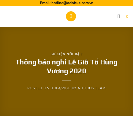
Skip
Email:
hotline@adobus.com.vn
to
0
content
SỰ KIỆN NỔI BẬT
Thông báo nghỉ Lễ Giỗ Tổ Hùng
Vương 2020
POSTED ON
01/04/2020
BY
ADOBUS TEAM