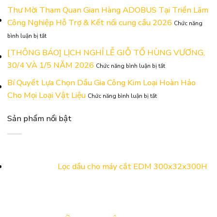
Khẳng
Thư Mời Tham Quan Gian Hàng ADOBUS Tại Triển Lãm
Giúp
Định
Tránh
Công Nghiệp Hỗ Trợ & Kết nối cung cầu 2026
Chức năng
Năng
Gãy
ở
Lực
Mũi
bình luận bị tắt
Thư
Tại
&
Mời
[THÔNG BÁO] LỊCH NGHỈ LỄ GIỖ TỔ HÙNG VƯƠNG,
Triển
Hỏng
Tham
Lãm
Ren
ở
30/4 VÀ 1/5 NĂM 2026
Chức năng bình luận bị tắt
Quan
Công
[THÔNG
Gian
Nghiệp
BÁO]
Bí Quyết Lựa Chọn Dầu Gia Công Kim Loại Hoàn Hảo
Hàng
Hỗ
LỊCH
ở
Cho Mọi Loại Vật Liệu
ADOBUS
Trợ
Chức năng bình luận bị tắt
NGHỈ
Bí
Tại
Và
LỄ
Quyết
Triển
Kết
GIỖ
Sản phẩm nổi bật
Lựa
Lãm
Nối
TỔ
Chọn
Công
Cung
HÙNG
Dầu
Nghiệp
Cầu
VƯƠNG,
Gia
Hỗ
Năm
30/4
Công
Trợ
2026
VÀ
Kim
&
Lọc dầu cho máy cắt EDM 300x32x300H
1/5
Loại
Kết
NĂM
Hoàn
nối
2026
Hảo
cung
Cho
cầu
Mọi
2026
Loại