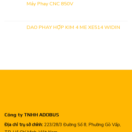
Máy Phay CNC 850V
DAO PHAY HỢP KIM 4 ME XE514 WIDIN
Công ty TNHH ADOBUS
Địa chỉ trụ sở chính:
223/28/3 Đường Số 8, Phường Gò Vấp,