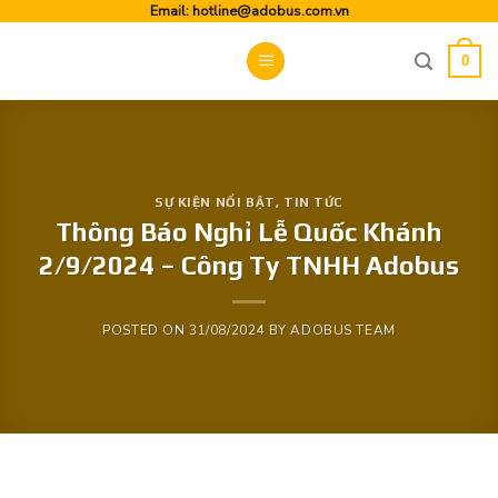
Skip
Email:
hotline@adobus.com.vn
to
0
content
SỰ KIỆN NỔI BẬT
,
TIN TỨC
Thông Báo Nghỉ Lễ Quốc Khánh
2/9/2024 – Công Ty TNHH Adobus
POSTED ON
31/08/2024
BY
ADOBUS TEAM