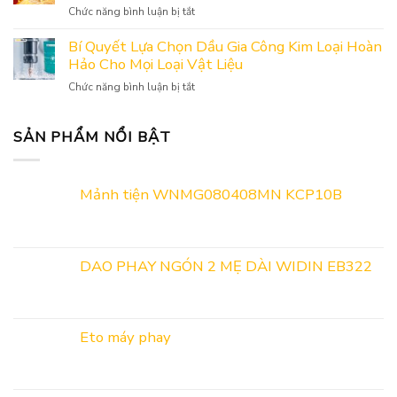
Nghiệp
ở
Chức năng bình luận bị tắt
Gian
Hỗ
[THÔNG
Hàng
Trợ
BÁO]
Bí Quyết Lựa Chọn Dầu Gia Công Kim Loại Hoàn
ADOBUS
Và
LỊCH
Hảo Cho Mọi Loại Vật Liệu
Tại
Kết
NGHỈ
Triển
Nối
ở
Chức năng bình luận bị tắt
LỄ
Lãm
Cung
Bí
GIỖ
Công
Cầu
Quyết
TỔ
Nghiệp
Năm
Lựa
SẢN PHẨM NỔI BẬT
HÙNG
Hỗ
2026
Chọn
VƯƠNG,
Trợ
Dầu
30/4
&
Gia
VÀ
Kết
Mảnh tiện WNMG080408MN KCP10B
Công
1/5
nối
Kim
NĂM
cung
Loại
2026
cầu
Hoàn
2026
Hảo
DAO PHAY NGÓN 2 MẸ DÀI WIDIN EB322
Cho
Mọi
Loại
Vật
Eto máy phay
Liệu