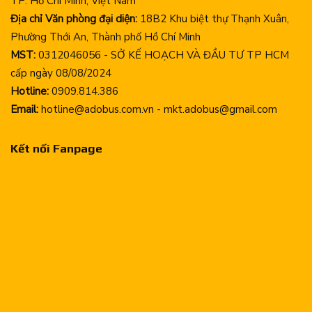
TP. Hồ Chí Minh, Việt Nam
Địa chỉ Văn phòng đại diện:
18B2 Khu biệt thự Thạnh Xuân,
Phường Thới An, Thành phố Hồ Chí Minh
MST:
0312046056 - SỞ KẾ HOẠCH VÀ ĐẦU TƯ TP HCM
cấp ngày 08/08/2024
Hotline:
0909.814.386
Email:
hotline@adobus.com.vn - mkt.adobus@gmail.com
Kết nối Fanpage