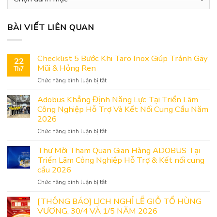
mục
BÀI VIẾT LIÊN QUAN
Checklist 5 Bước Khi Taro Inox Giúp Tránh Gãy
22
Mũi & Hỏng Ren
Th7
ở
Chức năng bình luận bị tắt
Checklist
5
Adobus Khẳng Định Năng Lực Tại Triển Lãm
Bước
Công Nghiệp Hỗ Trợ Và Kết Nối Cung Cầu Năm
Khi
2026
Taro
ở
Chức năng bình luận bị tắt
Inox
Adobus
Giúp
Khẳng
Thư Mời Tham Quan Gian Hàng ADOBUS Tại
Tránh
Định
Triển Lãm Công Nghiệp Hỗ Trợ & Kết nối cung
Gãy
Năng
Mũi
cầu 2026
Lực
&
ở
Chức năng bình luận bị tắt
Tại
Hỏng
Thư
Triển
Ren
Mời
[THÔNG BÁO] LỊCH NGHỈ LỄ GIỖ TỔ HÙNG
Lãm
Tham
VƯƠNG, 30/4 VÀ 1/5 NĂM 2026
Công
Quan