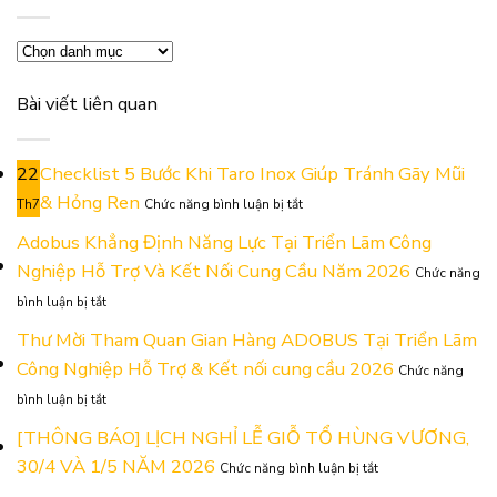
Danh
mục
Bài viết liên quan
22
Checklist 5 Bước Khi Taro Inox Giúp Tránh Gãy Mũi
ở
& Hỏng Ren
Th7
Chức năng bình luận bị tắt
Checklist
5
Adobus Khẳng Định Năng Lực Tại Triển Lãm Công
Bước
Nghiệp Hỗ Trợ Và Kết Nối Cung Cầu Năm 2026
Chức năng
Khi
ở
Taro
bình luận bị tắt
Adobus
Inox
Khẳng
Thư Mời Tham Quan Gian Hàng ADOBUS Tại Triển Lãm
Giúp
Định
Tránh
Công Nghiệp Hỗ Trợ & Kết nối cung cầu 2026
Chức năng
Năng
Gãy
ở
Lực
Mũi
bình luận bị tắt
Thư
Tại
&
Mời
[THÔNG BÁO] LỊCH NGHỈ LỄ GIỖ TỔ HÙNG VƯƠNG,
Triển
Hỏng
Tham
Lãm
Ren
ở
30/4 VÀ 1/5 NĂM 2026
Chức năng bình luận bị tắt
Quan
Công
[THÔNG
Gian
Nghiệp