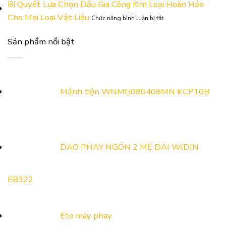
BÁO]
Bí Quyết Lựa Chọn Dầu Gia Công Kim Loại Hoàn Hảo
Hàng
Hỗ
LỊCH
ở
Cho Mọi Loại Vật Liệu
ADOBUS
Trợ
Chức năng bình luận bị tắt
NGHỈ
Bí
Tại
Và
LỄ
Quyết
Triển
Kết
GIỖ
Sản phẩm nổi bật
Lựa
Lãm
Nối
TỔ
Chọn
Công
Cung
HÙNG
Dầu
Nghiệp
Cầu
VƯƠNG,
Gia
Hỗ
Năm
30/4
Công
Trợ
2026
VÀ
Kim
&
Mảnh tiện WNMG080408MN KCP10B
1/5
Loại
Kết
NĂM
Hoàn
nối
2026
Hảo
cung
Cho
cầu
Mọi
2026
Loại
DAO PHAY NGÓN 2 MẸ DÀI WIDIN
Vật
Liệu
EB322
Eto máy phay