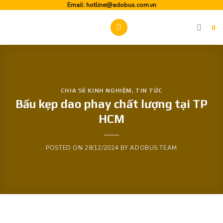
Skip
Email:
hotline@adobus.com.vn
to
0
content
CHIA SẺ KINH NGHIỆM
,
TIN TỨC
Bầu kẹp dao phay chất lượng tại TP
HCM
POSTED ON
28/12/2024
BY
ADOBUS TEAM