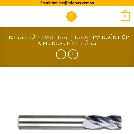
Skip
Email:
hotline@adobus.com.vn
to
0
content
TRANG CHỦ
/
DAO PHAY
/
DAO PHAY NGÓN HỢP
KIM CNC - CHÍNH HÃNG