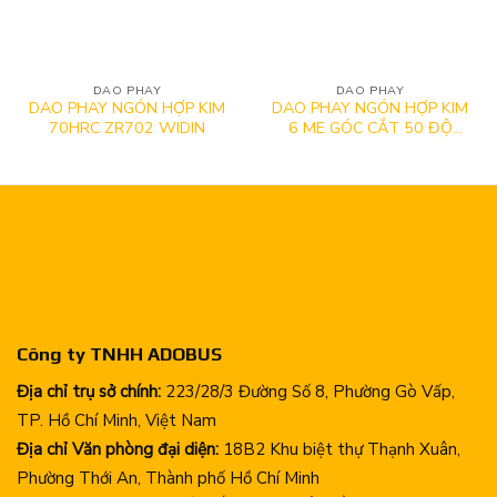
DAO PHAY
DAO PHAY
DAO PHAY NGÓN HỢP KIM
DAO PHAY NGÓN HỢP KIM
70HRC ZR702 WIDIN
6 ME GÓC CẮT 50 ĐỘ
ZE716 WIDIN
Công ty TNHH ADOBUS
Địa chỉ trụ sở chính:
223/28/3 Đường Số 8, Phường Gò Vấp,
TP. Hồ Chí Minh, Việt Nam
Địa chỉ Văn phòng đại diện:
18B2 Khu biệt thự Thạnh Xuân,
Phường Thới An, Thành phố Hồ Chí Minh