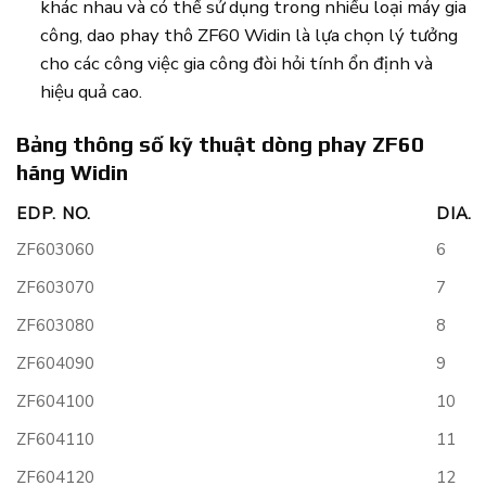
khác nhau và có thể sử dụng trong nhiều loại máy gia
công, dao phay thô ZF60 Widin là lựa chọn lý tưởng
cho các công việc gia công đòi hỏi tính ổn định và
hiệu quả cao.
Bảng thông số kỹ thuật dòng phay ZF60
hãng Widin
EDP. NO.
DIA.
ZF603060
6
ZF603070
7
ZF603080
8
ZF604090
9
ZF604100
10
ZF604110
11
ZF604120
12