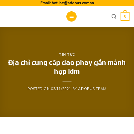
Skip
Email:
hotline@adobus.com.vn
to
0
content
TIN TỨC
Địa chỉ cung cấp dao phay gắn mảnh
hợp kim
POSTED ON
03/11/2021
BY
ADOBUS TEAM