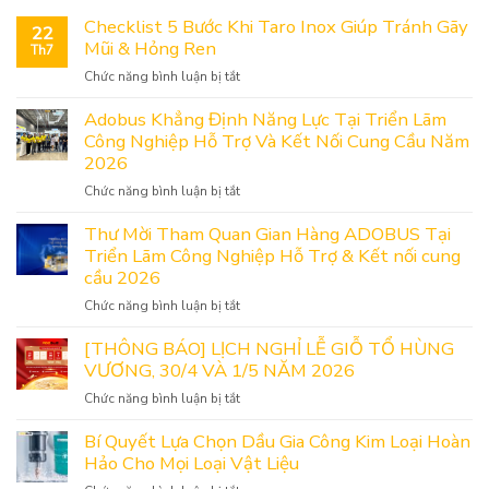
Checklist 5 Bước Khi Taro Inox Giúp Tránh Gãy
22
Mũi & Hỏng Ren
Th7
ở
Chức năng bình luận bị tắt
Checklist
5
Adobus Khẳng Định Năng Lực Tại Triển Lãm
Bước
Công Nghiệp Hỗ Trợ Và Kết Nối Cung Cầu Năm
Khi
2026
Taro
ở
Chức năng bình luận bị tắt
Inox
Adobus
Giúp
Khẳng
Thư Mời Tham Quan Gian Hàng ADOBUS Tại
Tránh
Định
Triển Lãm Công Nghiệp Hỗ Trợ & Kết nối cung
Gãy
Năng
Mũi
cầu 2026
Lực
&
ở
Chức năng bình luận bị tắt
Tại
Hỏng
Thư
Triển
Ren
Mời
[THÔNG BÁO] LỊCH NGHỈ LỄ GIỖ TỔ HÙNG
Lãm
Tham
VƯƠNG, 30/4 VÀ 1/5 NĂM 2026
Công
Quan
Nghiệp
ở
Chức năng bình luận bị tắt
Gian
Hỗ
[THÔNG
Hàng
Trợ
BÁO]
Bí Quyết Lựa Chọn Dầu Gia Công Kim Loại Hoàn
ADOBUS
Và
LỊCH
Hảo Cho Mọi Loại Vật Liệu
Tại
Kết
NGHỈ
Triển
Nối