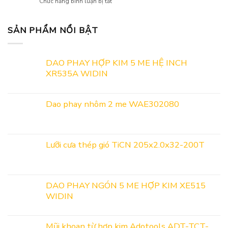
ở
Chức năng bình luận bị tắt
LỄ
Lãm
Cung
Bí
GIỖ
Công
Cầu
Quyết
TỔ
Nghiệp
Năm
Lựa
SẢN PHẨM NỔI BẬT
HÙNG
Hỗ
2026
Chọn
VƯƠNG,
Trợ
Dầu
30/4
&
Gia
VÀ
Kết
DAO PHAY HỢP KIM 5 ME HỆ INCH
Công
1/5
nối
XR535A WIDIN
Kim
NĂM
cung
Loại
2026
cầu
Hoàn
2026
Hảo
Dao phay nhôm 2 me WAE302080
Cho
Mọi
Loại
Vật
Lưỡi cưa thép gió TiCN 205x2.0x32-200T
Liệu
DAO PHAY NGÓN 5 ME HỢP KIM XE515
WIDIN
Mũi khoan từ hợp kim Adotools ADT-TCT-