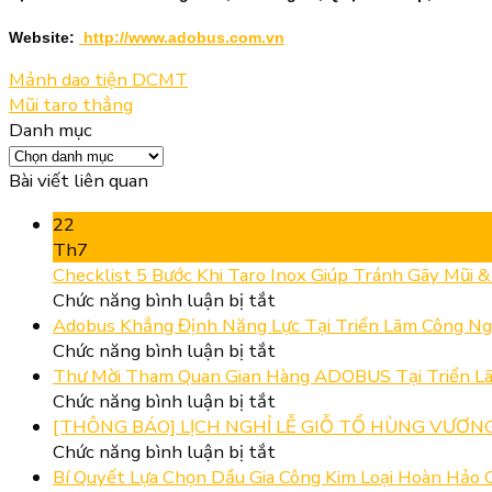
Website:
http://www.adobus.com.vn
Mảnh dao tiện DCMT
Mũi taro thẳng
Danh mục
Danh
mục
Bài viết liên quan
22
Th7
Checklist 5 Bước Khi Taro Inox Giúp Tránh Gãy Mũi 
ở
Chức năng bình luận bị tắt
Checklist
Adobus Khẳng Định Năng Lực Tại Triển Lãm Công Ng
5
ở
Chức năng bình luận bị tắt
Bước
Adobus
Thư Mời Tham Quan Gian Hàng ADOBUS Tại Triển Lã
Khi
Khẳng
ở
Chức năng bình luận bị tắt
Taro
Định
Thư
[THÔNG BÁO] LỊCH NGHỈ LỄ GIỖ TỔ HÙNG VƯƠNG,
Inox
Năng
Mời
ở
Chức năng bình luận bị tắt
Giúp
Lực
Tham
[THÔNG
Bí Quyết Lựa Chọn Dầu Gia Công Kim Loại Hoàn Hảo C