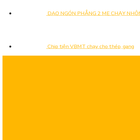
DAO NGÓN PHẲNG 2 ME CHẠY NHÔ
Chip tiện VBMT chạy cho thép, gang