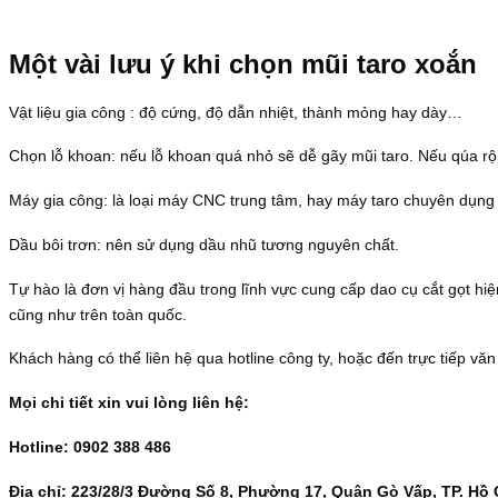
Một vài lưu ý khi chọn mũi taro xoắn
Vật liệu gia công : độ cứng, độ dẫn nhiệt, thành mỏng hay dày…
Chọn lỗ khoan: nếu lỗ khoan quá nhỏ sẽ dễ gãy mũi taro. Nếu qúa r
Máy gia công: là loại máy CNC trung tâm, hay máy taro chuyên dụng
Dầu bôi trơn: nên sử dụng dầu nhũ tương nguyên chất.
Tự hào là đơn vị hàng đầu trong lĩnh vực cung cấp dao cụ cắt gọt h
cũng như trên toàn quốc.
Khách hàng có thể liên hệ qua hotline công ty, hoặc đến trực tiếp vă
Mọi chi tiết xin vui lòng liên hệ:
Hotline: 0902 388 486
Địa chỉ: 223/28/3 Đường Số 8, Phường 17, Quận Gò Vấp, TP. Hồ 