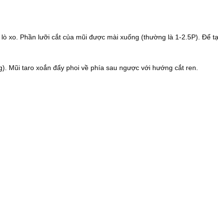
 xo. Phần lưỡi cắt của mũi được mài xuống (thường là 1-2.5P). Để tạo
g). Mũi taro xoắn đẩy phoi về phía sau ngược với hướng cắt ren.