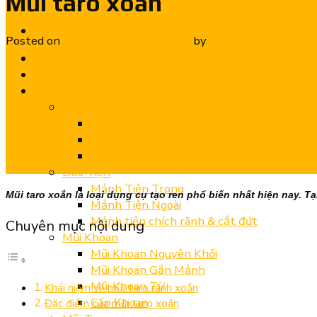
Mũi taro xoắn
Posted on
05/12/2019
14/12/2019
by
ADOBUS TEAM
Trang chủ
Giới thiệu
Sản phẩm
Dao Phay
Dao Phay Ngón Hợp Kim CNC – Chính Hã
Dao Phay Cầu
Cán Dao Phay
Dao Tiện
Mảnh Tiện Trong
Mũi taro xoắn là loại dụng cụ tạo ren phổ biến nhất hiện nay. 
Mảnh Tiện Ngoài
Mảnh tiện chích rãnh & cắt đứt
Chuyên mục nội dung
Mũi Khoan
Mũi Khoan Nguyên Khối
Mũi Khoan Gắn Mảnh
Mũi Khoan Từ
Khái niệm về mũi taro rãnh xoắn
Cán Khoan
Đặc điểm của mũi taro xoắn