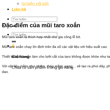
Sự kiện nổi bật
Liên hệ
Tìm
kiếm:
Đặc điểm của mũi taro xoắn
Tìm
Mũi taro xoắn là thích hợp nhất cho gia công lỗ bít.
kiếm:
0
Mũi taro xoắn chạy ổn định trên đa số các vật liệu với hiệu suất cao.
Giỏ hàng
Thiết kế rãnh xoắn làm cho lưỡi cắt của taro không được khỏe như ta
Với vật liệu mềm như nhôm, thép mềm, gang… sẽ tạo ra phoi dây, pho
Chưa có sản phẩm trong giỏ hàng.
dao.