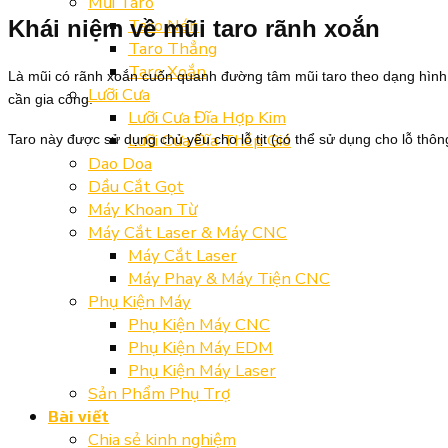
Mũi Taro
Taro Nén
Khái niệm về mũi taro rãnh xoắn
Taro Thẳng
Taro Xoắn
Là mũi có rãnh xoắn cuốn quanh đường tâm mũi taro theo dạng hình lò
Lưỡi Cưa
cần gia công.
Lưỡi Cưa Đĩa Hợp Kim
Lưỡi Cưa Đĩa Thép Gió
Taro này được sử dụng chủ yếu cho lỗ tịt (có thể sử dụng cho lỗ thôn
Dao Doa
Dầu Cắt Gọt
Máy Khoan Từ
Máy Cắt Laser & Máy CNC
Máy Cắt Laser
Máy Phay & Máy Tiện CNC
Phụ Kiện Máy
Phụ Kiện Máy CNC
Phụ Kiện Máy EDM
Phụ Kiện Máy Laser
Sản Phẩm Phụ Trợ
Bài viết
Chia sẻ kinh nghiệm