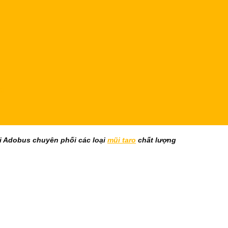
ng
Tại Adobus chuyên phối các loại
mũi taro
chất lượng