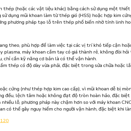
thép (hoặc các vật liệu khác) bằng cách sử dụng một thiết 
 sử dụng mũi khoan làm từ thép gió (HSS) hoặc hợp kim cứng
ững phương pháp tạo lỗ trên thép phổ biến nhờ tính linh ho
ng theo, phù hợp để làm việc tại các vị trí khó tiếp cận hoặ
y plasma, máy khoan cầm tay có giá thành rẻ, không đòi hỏi 
, chỉ cần kỹ năng cơ bản là có thể vận hành.
ấm thép có độ dày vừa phải, đặc biệt trong sửa chữa hoặc lắ
ặc cứng (như thép hợp kim cao cấp), vì mũi khoan dễ bị mòn
ng đều, lệch tâm hoặc không đạt độ tròn hoàn hảo, đặc biệt
an nhiều lỗ, phương pháp này chậm hơn so với máy khoan CNC
an có thể gây nguy hiểm cho người vận hành, đặc biệt khi làm
120