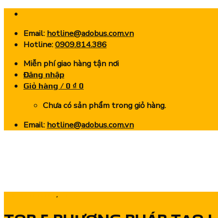
Skip
to
Email:
hotline@adobus.com.vn
content
Hotline:
0909.814.386
Miễn phí giao hàng tận nơi
Đăng nhập
Giỏ hàng /
0
₫
0
Chưa có sản phẩm trong giỏ hàng.
Email:
hotline@adobus.com.vn
Chia sẻ kinh nghiệm
,
Tin tức