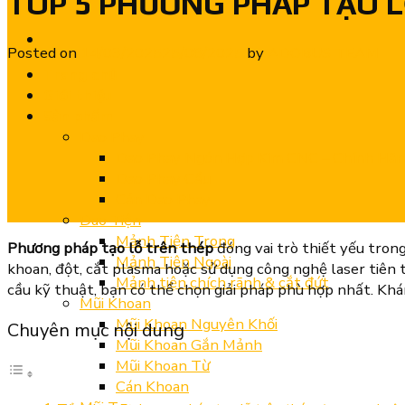
TOP 5 PHƯƠNG PHÁP TẠO LO
Posted on
14/03/2025
25/08/2025
by
ADOBUS TEAM
Trang chủ
Giới thiệu
Sản phẩm
Dao Phay
Dao Phay Ngón Hợp Kim CNC – Chính Hã
Dao Phay Cầu
Cán Dao Phay
Dao Tiện
Mảnh Tiện Trong
Phương pháp tạo lỗ trên thép
đóng vai trò thiết yếu trong
Mảnh Tiện Ngoài
khoan, đột, cắt plasma hoặc sử dụng công nghệ laser tiên t
Mảnh tiện chích rãnh & cắt đứt
cầu kỹ thuật, bạn có thể chọn giải pháp phù hợp nhất. Khá
Mũi Khoan
Mũi Khoan Nguyên Khối
Chuyên mục nội dung
Mũi Khoan Gắn Mảnh
Mũi Khoan Từ
Cán Khoan