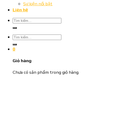
Sự kiện nổi bật
Liên hệ
Tìm
kiếm:
Tìm
kiếm:
0
Giỏ hàng
Chưa có sản phẩm trong giỏ hàng.