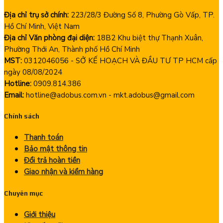
Địa chỉ trụ sở chính:
223/28/3 Đường Số 8, Phường Gò Vấp, TP.
Hồ Chí Minh, Việt Nam
Địa chỉ Văn phòng đại diện:
18B2 Khu biệt thự Thạnh Xuân,
Phường Thới An, Thành phố Hồ Chí Minh
MST:
0312046056 - SỞ KẾ HOẠCH VÀ ĐẦU TƯ TP HCM cấp
ngày 08/08/2024
Hotline:
0909.814.386
Email:
hotline@adobus.com.vn - mkt.adobus@gmail.com
Chính sách
Thanh toán
Bảo mật thông tin
Đổi trả hoàn tiền
Giao nhận và kiểm hàng
Chuyên mục
Giới thiệu