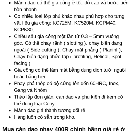
Mảnh dao có thể gia công ở tốc độ cao và bước tiến
bàn nhanh
Có nhiều loại lớp phủ khác nhau phù hợp cho từng
vật liệu gia công: KC725M, KC520M, KCPM40,
KCPK30,…
Chiều sâu gia công một lần từ 0.3 – 5mm vuông
góc. Có thể chạy rãnh ( slotting ), chạy biên dạng
ngoài ( Side cutting ), Chạy mặt phẳng ( Planinf ),
Chạy biên dạng phức tạp ( profiling, Helical, Spot
facing )
Gia công có thể làm mát bằng dung dịch tưới nguội
hoặc bằng hơi
Phay phá thép có độ cứng lên đến 60HRC, Inox,
Gang và Nhôm
Tháo lắp đơn giản, cán dao và phụ kiện đi kèm có
thể dùng loại Copy
Mảnh dao giá thành tương đối rẻ
Hàng luôn có sẵn trong kho.
Mua cán dao phay 400R chính hãng giá rẻ ở