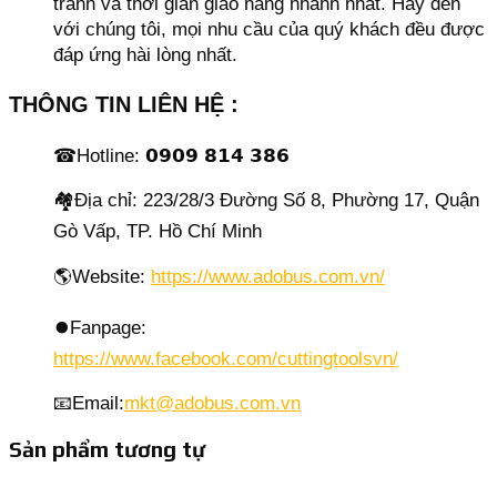
tranh và thời gian giao hàng nhanh nhất. Hãy đến
với chúng tôi, mọi nhu cầu của quý khách đều được
đáp ứng hài lòng nhất.
THÔNG TIN LIÊN HỆ :
☎Hotline: 𝟬𝟵𝟬𝟵 𝟴𝟭𝟰 𝟯𝟴𝟲
🏘Địa chỉ: 223/28/3 Đường Số 8, Phường 17, Quận
Gò Vấp, TP. Hồ Chí Minh
🌎Website:
https://www.adobus.com.vn/
⏺️Fanpage:
https://www.facebook.com/cuttingtoolsvn/
📧Email:
mkt@adobus.com.vn
Sản phẩm tương tự