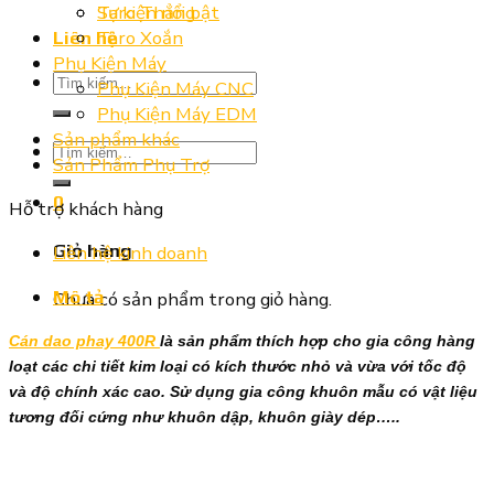
Taro Thẳng
Sự kiện nổi bật
Taro Xoắn
Liên hệ
Phụ Kiện Máy
Tìm
Phụ Kiện Máy CNC
kiếm:
Phụ Kiện Máy EDM
Sản phẩm khác
Tìm
Sản Phẩm Phụ Trợ
kiếm:
0
Hỗ trợ khách hàng
Giỏ hàng
Liên hệ kinh doanh
Mô tả
Chưa có sản phẩm trong giỏ hàng.
Cán dao phay 400R
là sản phẩm thích hợp cho gia công hàng
loạt các chi tiết kim loại có kích thước nhỏ và vừa với tốc độ
và độ chính xác cao. Sử dụng gia công khuôn mẫu có vật liệu
tương đối cứng như khuôn dập, khuôn giày dép…..