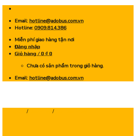
Skip
to
Email:
hotline@adobus.com.vn
content
Hotline:
0909.814.386
Miễn phí giao hàng tận nơi
Đăng nhập
Giỏ hàng /
0
₫
0
Chưa có sản phẩm trong giỏ hàng.
Email:
hotline@adobus.com.vn
Trang chủ
/
Dao Phay
/
Cán Dao Phay