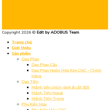
Copyright 2026 ©
Edit by ADOBUS Team
Trang chủ
Giới thiệu
Sản phẩm
Dao Phay
Dao Phay Cầu
Dao Phay Ngón Hợp Kim CNC – Chính
Hãng
Dao Tiện
Mảnh tiện chích rãnh & cắt đứt
Mảnh Tiện Ngoài
Mảnh Tiện Trong
Phụ Kiện Máy
Phụ Kiện Máy CNC