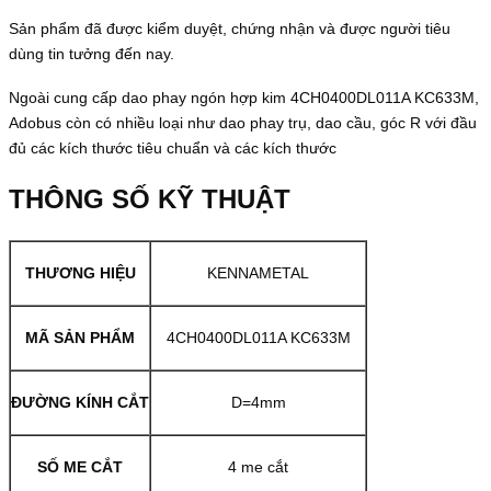
Sản phẩm đã được kiểm duyệt, chứng nhận và được người tiêu
dùng tin tưởng đến nay.
Ngoài cung cấp dao phay ngón hợp kim 4CH0400DL011A KC633M,
Adobus còn có nhiều loại như dao phay trụ, dao cầu, góc R với đầu
đủ các kích thước tiêu chuẩn và các kích thước
THÔNG SỐ KỸ THUẬT
THƯƠNG HIỆU
KENNAMETAL
MÃ SẢN PHẨM
4CH0400DL011A KC633M
ĐƯỜNG KÍNH CẮT
D=4mm
SỐ ME CẮT
4 me cắt