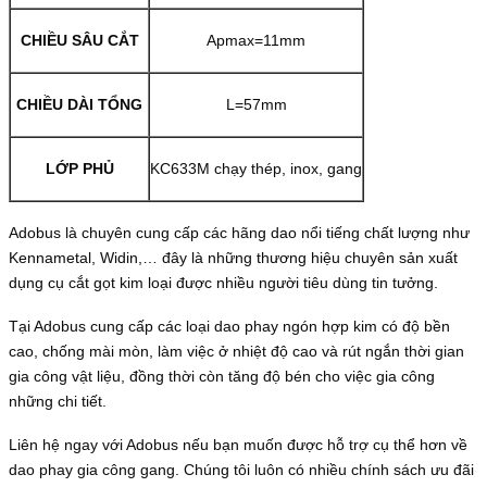
CHIỀU SÂU CẮT
Apmax=11mm
CHIỀU DÀI TỔNG
L=57mm
LỚP PHỦ
KC633M chạy thép, inox, gang
Adobus là chuyên cung cấp các hãng dao nổi tiếng chất lượng như
Kennametal, Widin,… đây là những thương hiệu chuyên sản xuất
dụng cụ cắt gọt kim loại được nhiều người tiêu dùng tin tưởng.
Tại Adobus cung cấp các loại dao phay ngón hợp kim có độ bền
cao, chống mài mòn, làm việc ở nhiệt độ cao và rút ngắn thời gian
gia công vật liệu, đồng thời còn tăng độ bén cho việc gia công
những chi tiết.
Liên hệ ngay với Adobus nếu bạn muốn được hỗ trợ cụ thể hơn về
dao phay gia công gang. Chúng tôi luôn có nhiều chính sách ưu đãi