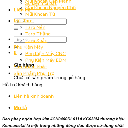
Mũi Khoan Gắn Mảnh
Sự kiện nổi bật
Mũi Khoan Nguyên Khối
Liên hệ
Mũi Khoan Từ
Mũi Taro
Tìm
Taro Nén
kiếm:
Taro Thẳng
Tìm
Taro Xoắn
kiếm:
Phụ Kiện Máy
0
Phụ Kiện Máy CNC
Phụ Kiện Máy EDM
Giỏ hàng
Sản phẩm khác
Sản Phẩm Phụ Trợ
Chưa có sản phẩm trong giỏ hàng.
Hỗ trợ khách hàng
Liên hệ kinh doanh
Mô tả
Dao phay ngón hợp kim 4CH0400DL011A KC633M thương hiệu
Kennametal là một trong những dòng dao được sử dụng nhất