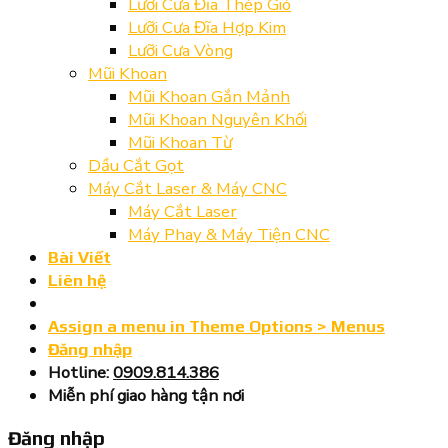
Lưỡi Cưa Đĩa Thép Gió
Lưỡi Cưa Đĩa Hợp Kim
Lưỡi Cưa Vòng
Mũi Khoan
Mũi Khoan Gắn Mảnh
Mũi Khoan Nguyên Khối
Mũi Khoan Từ
Dầu Cắt Gọt
Máy Cắt Laser & Máy CNC
Máy Cắt Laser
Máy Phay & Máy Tiện CNC
Bài Viết
Liên hệ
Assign a menu in Theme Options > Menus
Đăng nhập
Hotline:
0909.814.386
Miễn phí giao hàng tận nơi
Đăng nhập