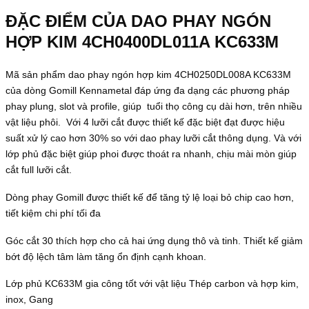
ĐẶC ĐIỂM CỦA DAO PHAY NGÓN
HỢP KIM 4CH0400DL011A KC633M
Mã sản phẩm dao phay ngón hợp kim 4CH0250DL008A KC633M
của dòng Gomill Kennametal đáp ứng đa dạng các phương pháp
phay plung, slot và profile, giúp tuổi thọ công cụ dài hơn, trên nhiều
vật liệu phôi. Với 4 lưỡi cắt được thiết kế đặc biệt đạt được hiệu
suất xử lý cao hơn 30% so với dao phay lưỡi cắt thông dụng. Và với
lớp phủ đặc biệt giúp phoi được thoát ra nhanh, chịu mài mòn giúp
cắt full lưỡi cắt.
Dòng phay Gomill được thiết kế để tăng tỷ lệ loại bỏ chip cao hơn,
tiết kiệm chi phí tối đa
Góc cắt 30 thích hợp cho cả hai ứng dụng thô và tinh. Thiết kế giảm
bớt độ lệch tâm làm tăng ổn định cạnh khoan.
Lớp phủ KC633M gia công tốt với vật liệu Thép carbon và hợp kim,
inox, Gang