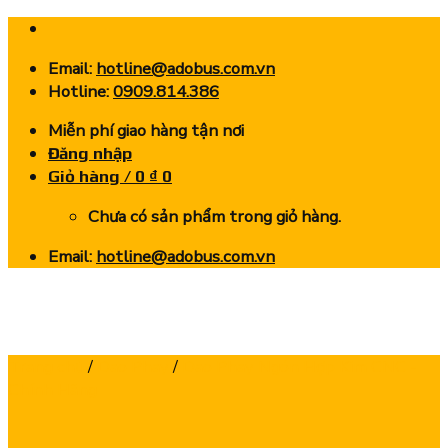
Skip
to
Email:
hotline@adobus.com.vn
content
Hotline:
0909.814.386
Miễn phí giao hàng tận nơi
Đăng nhập
Giỏ hàng /
0
₫
0
Chưa có sản phẩm trong giỏ hàng.
Email:
hotline@adobus.com.vn
Trang chủ
/
Dao Phay
/
Dao Phay Ngón Hợp Kim CNC -
Chính Hãng