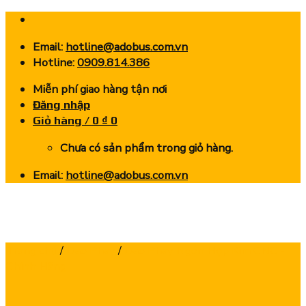
Skip
to
Email:
hotline@adobus.com.vn
content
Hotline:
0909.814.386
Miễn phí giao hàng tận nơi
Đăng nhập
Giỏ hàng /
0
₫
0
Chưa có sản phẩm trong giỏ hàng.
Email:
hotline@adobus.com.vn
Trang chủ
/
Dao Phay
/
Dao Phay Ngón Hợp Kim CNC -
Chính Hãng