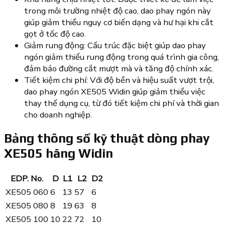
trong môi trường nhiệt độ cao, dao phay ngón này
giúp giảm thiểu nguy cơ biến dạng và hư hại khi cắt
gọt ở tốc độ cao.
Giảm rung động: Cấu trúc đặc biệt giúp dao phay
ngón giảm thiểu rung động trong quá trình gia công,
đảm bảo đường cắt mượt mà và tăng độ chính xác.
Tiết kiệm chi phí: Với độ bền và hiệu suất vượt trội,
dao phay ngón XE505 Widin giúp giảm thiểu việc
thay thế dụng cụ, từ đó tiết kiệm chi phí và thời gian
cho doanh nghiệp.
Bảng thông số kỹ thuật dòng phay
XE505 hãng Widin
EDP. No.
D
L1
L2
D2
XE505 060
6
13
57
6
XE505 080
8
19
63
8
XE505 100
10
22
72
10