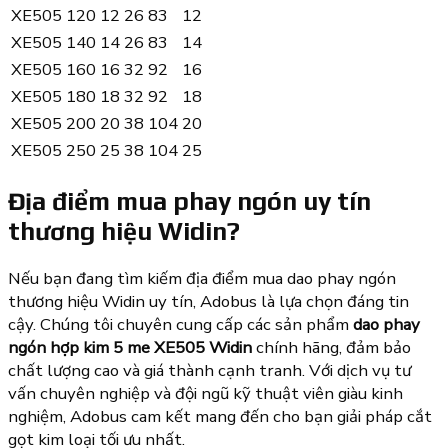
XE505 120
12
26
83
12
XE505 140
14
26
83
14
XE505 160
16
32
92
16
XE505 180
18
32
92
18
XE505 200
20
38
104
20
XE505 250
25
38
104
25
Địa điểm mua phay ngón uy tín
thương hiệu Widin?
Nếu bạn đang tìm kiếm địa điểm mua dao phay ngón
thương hiệu Widin uy tín, Adobus là lựa chọn đáng tin
cậy. Chúng tôi chuyên cung cấp các sản phẩm
dao phay
ngón hợp kim 5 me XE505 Widin
chính hãng, đảm bảo
chất lượng cao và giá thành cạnh tranh. Với dịch vụ tư
vấn chuyên nghiệp và đội ngũ kỹ thuật viên giàu kinh
nghiệm, Adobus cam kết mang đến cho bạn giải pháp cắt
gọt kim loại tối ưu nhất.