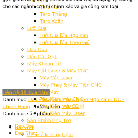
cho các ngành cơ khí chính xác và gia công kim loại.
Taro Nén
Taro Thẳng
Taro Xoắn
Lưỡi Cưa
Lưỡi Cưa Đĩa Hợp Kim
Lưỡi Cưa Đĩa Thép Gió
Dao Doa
Dầu Cắt Gọt
Máy Khoan Từ
Máy Cắt Laser & Máy CNC
Máy Cắt Laser
Máy Phay & Máy Tiện CNC
Phụ Kiện Máy
Liên hệ để mua hàng
Phụ Kiện Máy CNC
Danh mục:
Dao Phay
,
Dao Phay Ngón Hợp Kim CNC -
Phụ Kiện Máy EDM
Chính Hãng
Thương hiệu:
WIDIN
Phụ Kiện Máy Laser
Danh mục sản phẩm
Sản Phẩm Phụ Trợ
Dao Doa
Bài viết
Dao Phay
Chia sẻ kinh nghiệm