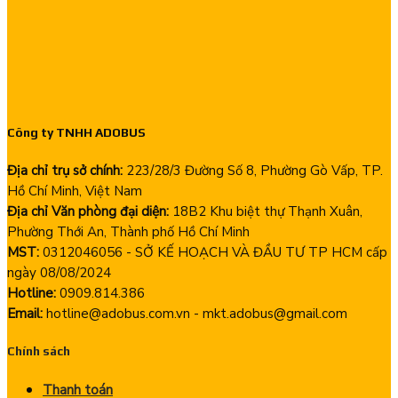
Công ty TNHH ADOBUS
Địa chỉ trụ sở chính:
223/28/3 Đường Số 8, Phường Gò Vấp, TP.
Hồ Chí Minh, Việt Nam
Địa chỉ Văn phòng đại diện:
18B2 Khu biệt thự Thạnh Xuân,
Phường Thới An, Thành phố Hồ Chí Minh
MST:
0312046056 - SỞ KẾ HOẠCH VÀ ĐẦU TƯ TP HCM cấp
ngày 08/08/2024
Hotline:
0909.814.386
Email:
hotline@adobus.com.vn - mkt.adobus@gmail.com
Chính sách
Thanh toán