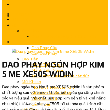
Trang chủ
Giới thiệu
Sản phẩm
Dao Phay
Dao Phay Ngón Hợp Kim CNC – Chính
Hãng
Dao Phay Cầu
Cán Dao Phay
Dao Tiện
DAO PHAY NGÓN HỢP KIM
Mảnh Tiện Trong
Mảnh Tiện Ngoài
5 ME XE505 WIDIN
Mảnh tiện chích rãnh & cắt đứt
Mũi Khoan
Dao phay ngón hợp kim 5 me XE505 Widin là sản phẩm
Mũi Khoan Nguyên Khối
chất lượng cao với 5 me cắt sắc bén, giúp gia công chính
Mũi Khoan Gắn Mảnh
xác và hiệu quả. Với chất liệu hợp kim bền bỉ và khả năng
Mũi Khoan Từ
chịu nhiệt tốt, dao phay XE505 tối ưu hóa quá trình cắt
Cán Khoan
gọt, giảm rung động và kéo dài tuổi thọ sử dụng, lý tưởng
Mũi Taro