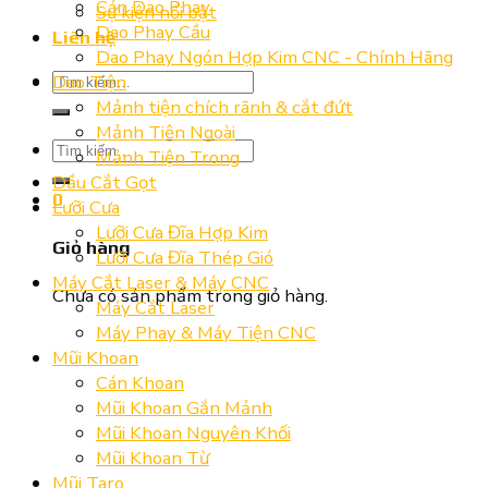
Cán Dao Phay
Sự kiện nổi bật
Dao Phay Cầu
Liên hệ
Dao Phay Ngón Hợp Kim CNC - Chính Hãng
Tìm
Dao Tiện
kiếm:
Mảnh tiện chích rãnh & cắt đứt
Mảnh Tiện Ngoài
Tìm
Mảnh Tiện Trong
kiếm:
Dầu Cắt Gọt
0
Lưỡi Cưa
Lưỡi Cưa Đĩa Hợp Kim
Giỏ hàng
Lưỡi Cưa Đĩa Thép Gió
Máy Cắt Laser & Máy CNC
Chưa có sản phẩm trong giỏ hàng.
Máy Cắt Laser
Máy Phay & Máy Tiện CNC
Mũi Khoan
Cán Khoan
Mũi Khoan Gắn Mảnh
Mũi Khoan Nguyên Khối
Mũi Khoan Từ
Mũi Taro