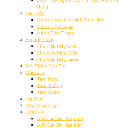
Dao Phay Ngón Hợp Kim CNC – Chính
Hãng
Dao Tiện
Mảnh tiện chích rãnh & cắt đứt
Mảnh Tiện Ngoài
Mảnh Tiện Trong
Phụ Kiện Máy
Phụ Kiện Máy CNC
Phụ Kiện Máy EDM
Phụ Kiện Máy Laser
Sản Phẩm Phụ Trợ
Mũi Taro
Taro Nén
Taro Thẳng
Taro Xoắn
Dao Doa
Máy Khoan Từ
Lưỡi Cưa
Lưỡi Cưa Đĩa Thép Gió
Lưỡi Cưa Đĩa Hợp Kim