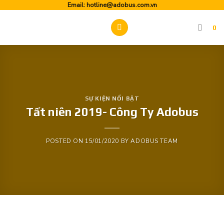
Skip
Email:
hotline@adobus.com.vn
to
0
content
SỰ KIỆN NỔI BẬT
Tất niên 2019- Công Ty Adobus
POSTED ON
15/01/2020
BY
ADOBUS TEAM