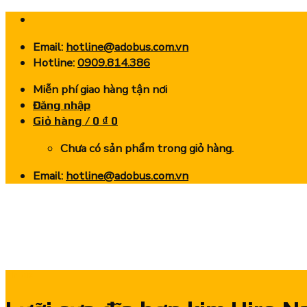
Skip
to
Email:
hotline@adobus.com.vn
content
Hotline:
0909.814.386
Miễn phí giao hàng tận nơi
Đăng nhập
Giỏ hàng /
0
₫
0
Chưa có sản phẩm trong giỏ hàng.
Email:
hotline@adobus.com.vn
Tin tức