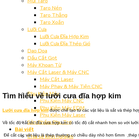
Mũi Taro
Taro Nén
Taro Thẳng
Taro Xoắn
Lưỡi Cưa
Lưỡi Cưa Đĩa Hợp Kim
Lưỡi Cưa Đĩa Thép Gió
Dao Doa
Dầu Cắt Gọt
Máy Khoan Từ
Máy Cắt Laser & Máy CNC
Máy Cắt Laser
Máy Phay & Máy Tiện CNC
Phụ Kiện Máy
Tìm hiểu về lưỡi cưa đĩa hợp kim
Phụ Kiện Máy CNC
Phụ Kiện Máy EDM
Lưỡi cưa đĩa hợp kim
được chế tạo từ các vật liệu là sắt và thép h
Phụ Kiện Máy Laser
Sản Phẩm Phụ Trợ
Về tốc độ cắt thì đĩa cưa hợp kim có tốc độ cắt nhanh hơn so với lưỡi
Bài viết
Để cắt các vật liệu là thép thường có chiều dày nhỏ hơn 6mm ,thép 
Chia sẻ kinh nghiệm