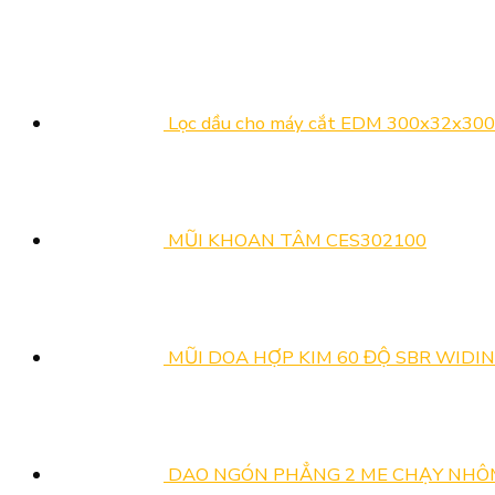
&
Công
ADOBUS
LỄ
Lựa
Hỏng
Nghiệp
Tại
GIỖ
Chọn
Ren
Hỗ
Triển
TỔ
Dầu
Trợ
Lãm
HÙNG
Gia
Và
Công
VƯƠNG,
Công
Lọc dầu cho máy cắt EDM 300x32x30
Kết
Nghiệp
30/4
Kim
Nối
Hỗ
VÀ
Loại
Cung
Trợ
1/5
Hoàn
Cầu
&
NĂM
Hảo
MŨI KHOAN TÂM CES302100
Năm
Kết
2026
Cho
2026
nối
Mọi
cung
Loại
cầu
Vật
2026
Liệu
MŨI DOA HỢP KIM 60 ĐỘ SBR WIDIN
DAO NGÓN PHẲNG 2 ME CHẠY NHÔ