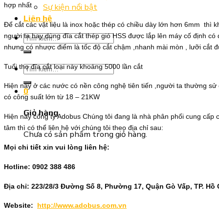
hợp nhất
Sự kiện nổi bật
Liên hệ
Để cắt các vật liệu là inox hoặc thép có chiều dày lớn hơn 6mm thì kh
người ta hay dùng đĩa cắt thép gió HSS được lắp lên máy cố định có d
Tìm
nhưng có nhược điểm là tốc độ cắt chậm ,nhanh mài mòn , lưỡi cắt đư
kiếm:
Tuổi thọ đĩa cắt loại này khoảng 5000 lần cắt
Tìm
kiếm:
Hiện nay ở các nước có nền công nghệ tiên tiến ,người ta thường sử 
0
có công suất lớn từ 18 – 21KW
Giỏ hàng
Hiện nay công ty Adobus Chúng tôi đang là nhà phân phối cung cấp c
tâm thì có thể liên hệ với chúng tôi theo địa chỉ sau:
Chưa có sản phẩm trong giỏ hàng.
Mọi chi tiết xin vui lòng liên hệ:
Hotline: 0902 388 486
Địa chỉ: 223/28/3 Đường Số 8, Phường 17, Quận Gò Vấp, TP. Hồ 
Website:
http://www.adobus.com.vn