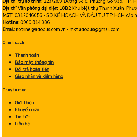
Địa chỉ trụ sở chính:
223/28/3 Đường Số 8, Phường Gò Vấp, TP. Hồ
Địa chỉ Văn phòng đại diện:
18B2 Khu biệt thự Thạnh Xuân, Phườ
MST:
0312046056 - SỞ KẾ HOẠCH VÀ ĐẦU TƯ TP HCM cấp ng
Hotline:
0909.814.386
Email:
hotline@adobus.com.vn - mkt.adobus@gmail.com
Chính sách
Thanh toán
Bảo mật thông tin
Đổi trả hoàn tiền
Giao nhận và kiểm hàng
Chuyên mục
Giới thiệu
Khuyến mãi
Tin tức
Liên hệ