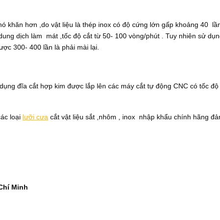
ó khăn hơn ,do vật liệu là thép inox có độ cứng lớn gấp khoảng 40 lần 
ung dịch làm mát ,tốc độ cắt từ 50- 100 vòng/phút . Tuy nhiên sử dụng 
ợc 300- 400 lần là phải mài lại.
dụng đĩa cắt hợp kim được lắp lên các máy cắt tự động CNC có tốc độ 
ác loại
lưỡi cưa
cắt vật liệu sắt ,nhôm , inox nhập khẩu chính hãng đ
Chí Minh