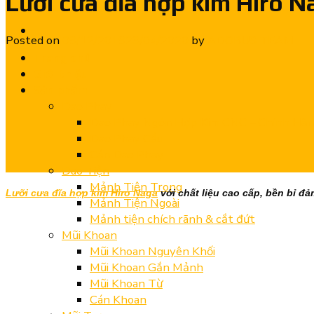
Lưỡi cưa đĩa hợp kim Hiro N
Posted on
09/12/2019
23/04/2020
by
ADOBUS TEAM
Trang chủ
Giới thiệu
Sản phẩm
Dao Phay
Dao Phay Ngón Hợp Kim CNC – Chính Hã
Dao Phay Cầu
Cán Dao Phay
Dao Tiện
Mảnh Tiện Trong
L
ưỡi cưa đĩa hợp kim Hiro Naga
với chất liệu cao cấp, bền bỉ đ
Mảnh Tiện Ngoài
Mảnh tiện chích rãnh & cắt đứt
Mũi Khoan
Mũi Khoan Nguyên Khối
Mũi Khoan Gắn Mảnh
Mũi Khoan Từ
Cán Khoan