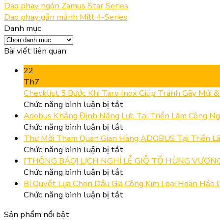
Dao phay ngón Zamus Star Series
Dao phay gắn mảnh Mill 4-Series
Danh mục
Danh
mục
Bài viết liên quan
22
Th7
Checklist 5 Bước Khi Taro Inox Giúp Tránh Gãy Mũi 
ở
Chức năng bình luận bị tắt
Checklist
Adobus Khẳng Định Năng Lực Tại Triển Lãm Công Ng
5
ở
Chức năng bình luận bị tắt
Bước
Adobus
Thư Mời Tham Quan Gian Hàng ADOBUS Tại Triển Lã
Khi
Khẳng
ở
Chức năng bình luận bị tắt
Taro
Định
Thư
[THÔNG BÁO] LỊCH NGHỈ LỄ GIỖ TỔ HÙNG VƯƠNG,
Inox
Năng
Mời
ở
Chức năng bình luận bị tắt
Giúp
Lực
Tham
[THÔNG
Bí Quyết Lựa Chọn Dầu Gia Công Kim Loại Hoàn Hảo C
Tránh
Tại
Quan
BÁO]
ở
Chức năng bình luận bị tắt
Gãy
Triển
Gian
LỊCH
Bí
Sản phẩm nổi bật
Mũi
Lãm
Hàng
NGHỈ
Quyết