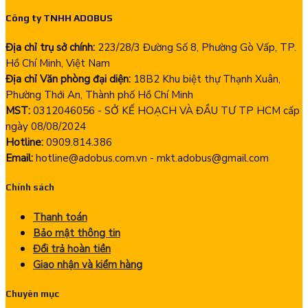
Công ty TNHH ADOBUS
Địa chỉ trụ sở chính:
223/28/3 Đường Số 8, Phường Gò Vấp, TP.
Hồ Chí Minh, Việt Nam
Địa chỉ Văn phòng đại diện:
18B2 Khu biệt thự Thạnh Xuân,
Phường Thới An, Thành phố Hồ Chí Minh
MST:
0312046056 - SỞ KẾ HOẠCH VÀ ĐẦU TƯ TP HCM cấp
ngày 08/08/2024
Hotline:
0909.814.386
Email:
hotline@adobus.com.vn - mkt.adobus@gmail.com
Chính sách
Thanh toán
Bảo mật thông tin
Đổi trả hoàn tiền
Giao nhận và kiểm hàng
Chuyên mục