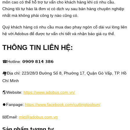
môn cao có thể hỗ trợ tư vấn cho khách hàng khi có nhu cầu.
Chúng tôi tự hào là đơn vị có dịch vụ sau bán hàng chuyên nghiệp
nhất mà không phải công ty nào cũng có.
Quý khách hàng có nhu cầu mua dao phay ngón cổ dài vui lòng liên
hệ với Adobus để được tư vấn chi tiết và nhận báo giá cụ thể.
THÔNG TIN LIÊN HỆ:
☎Hotline: 𝟬𝟵𝟬𝟵 𝟴𝟭𝟰 𝟯𝟴𝟲
🏘Địa chỉ: 223/28/3 Đường Số 8, Phường 17, Quận Gò Vấp, TP. Hồ
Chí Minh
🌎Website:
https://www.adobus.com.vn/
⏺️Fanpage:
https://www.facebook.com/cuttingtoolsvn/
📧Email:
mkt@adobus.com.vn
Sản phẩm tương tự