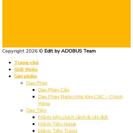
Copyright 2026 ©
Edit by ADOBUS Team
Trang chủ
Giới thiệu
Sản phẩm
Dao Phay
Dao Phay Cầu
Dao Phay Ngón Hợp Kim CNC – Chính
Hãng
Dao Tiện
Mảnh tiện chích rãnh & cắt đứt
Mảnh Tiện Ngoài
Mảnh Tiện Trong