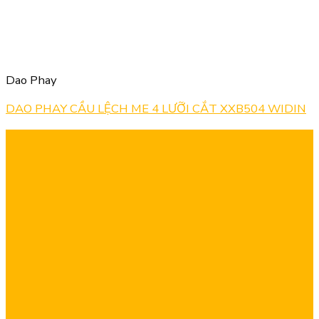
Dao Phay
DAO PHAY CẦU LỆCH ME 4 LƯỠI CẮT XXB504 WIDIN