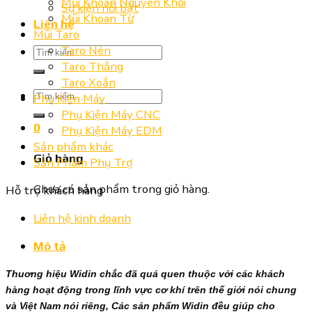
Mũi Khoan Nguyên Khối
Sự kiện nổi bật
Mũi Khoan Từ
Liên hệ
Mũi Taro
Taro Nén
Tìm
Taro Thẳng
kiếm:
Taro Xoắn
Tìm
Phụ Kiện Máy
kiếm:
Phụ Kiện Máy CNC
0
Phụ Kiện Máy EDM
Sản phẩm khác
Giỏ hàng
Sản Phẩm Phụ Trợ
Chưa có sản phẩm trong giỏ hàng.
Hỗ trợ khách hàng
Liên hệ kinh doanh
Mô tả
Thuơng hiệu Widin chắc đã quá quen thuộc với các khách
hàng hoạt động trong lĩnh vực cơ khí trên thế giới nói chung
và Việt Nam nói riêng, Các sản phẩm Widin đều giúp cho