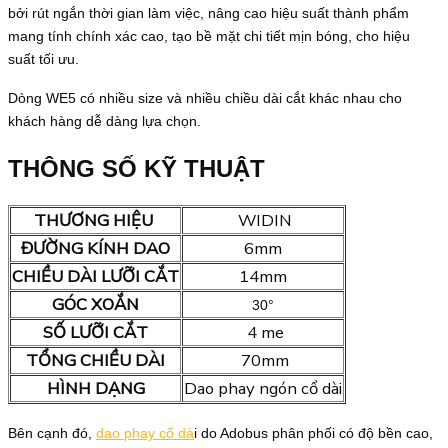
bởi rút ngắn thời gian làm việc, nâng cao hiệu suất thành phẩm
mang tính chính xác cao, tạo bề mặt chi tiết mịn bóng, cho hiệu
suất tối ưu.
Dòng WE5 có nhiều size và nhiều chiều dài cắt khác nhau cho
khách hàng dễ dàng lựa chọn.
THÔNG SỐ KỸ THUẬT
THƯƠNG HIỆU
WIDIN
ĐƯỜNG KÍNH DAO
6mm
CHIỀU DÀI LƯỠI CẮT
14mm
GÓC XOẮN
30°
SỐ LƯỠI CẮT
4 me
TỔNG CHIỀU DÀI
70mm
HÌNH DẠNG
Dao phay ngón cổ dài
Bên cạnh đó,
dao phay cổ dà
i do Adobus phân phối có độ bền cao,