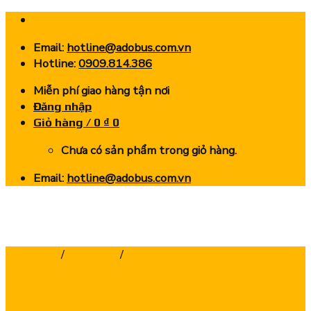
Skip
to
Email:
hotline@adobus.com.vn
content
Hotline:
0909.814.386
Miễn phí giao hàng tận nơi
Đăng nhập
Giỏ hàng /
0
₫
0
Chưa có sản phẩm trong giỏ hàng.
Email:
hotline@adobus.com.vn
Trang chủ
/
Dao Phay
/
Dao Phay Ngón Hợp Kim CNC -
Chính Hãng