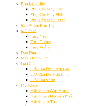
Phụ Kiện Máy
Phụ Kiện Máy CNC
Phụ Kiện Máy EDM
Phụ Kiện Máy Laser
Sản Phẩm Phụ Trợ
Mũi Taro
Taro Nén
Taro Thẳng
Taro Xoắn
Dao Doa
Máy Khoan Từ
Lưỡi Cưa
Lưỡi Cưa Đĩa Thép Gió
Lưỡi Cưa Đĩa Hợp Kim
Lưỡi Cưa Vòng
Mũi Khoan
Mũi Khoan Gắn Mảnh
Mũi Khoan Nguyên Khối
Mũi Khoan Từ