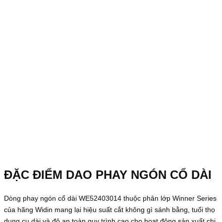
ĐẶC ĐIỂM DAO PHAY NGÓN CỔ DÀI
Dòng phay ngón cổ dài WE52403014 thuộc phân lớp Winner Series
của hãng Widin mang lại hiệu suất cắt không gì sánh bằng, tuổi thọ
dụng cụ dài và độ an toàn quy trình cao cho hoạt động sản xuất chi