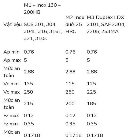
M1 – Inox 130 –
200HB
M2 Inox
M3 Duplex LDX
SUS 301, 304,
Vật liệu
dưới 25
2101, SAF 2304,
304L, 316, 316L,
HRC
2205, 253MA.
321, 310s
Ap min
0.76
0.76
0.76
Ap max
5
5
5
Mức an
2.88
2.88
2.88
toàn
Vc min
135
115
125
Vc max
250
250
225
Mức an
215
200
185
toàn
Fz max
0.12
0.12
0.12
Fz min
0.35
0.35
0.35
Mức an
0.1718
0.1718
0.1718