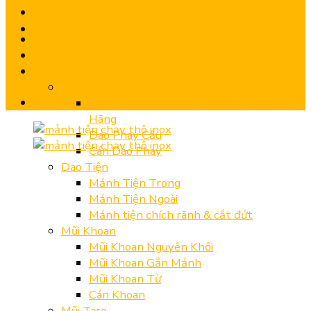
Trang chủ
Giới thiệu
Sản phẩm
Dao Phay
Dao Phay Ngón Hợp Kim CNC – Chính
Hãng
Dao Phay Cầu
Cán Dao Phay
Dao Tiện
Mảnh Tiện Trong
Mảnh Tiện Ngoài
Mảnh tiện chích rãnh & cắt đứt
Mũi Khoan
Mũi Khoan Nguyên Khối
Mũi Khoan Gắn Mảnh
Mũi Khoan Từ
Cán Khoan
Mũi Taro