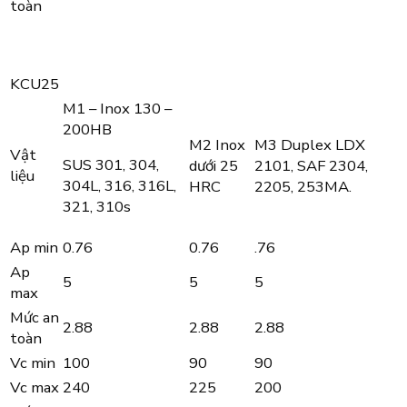
toàn
KCU25
M1 – Inox 130 –
200HB
M2 Inox
M3 Duplex LDX
Vật
SUS 301, 304,
dưới 25
2101, SAF 2304,
liệu
304L, 316, 316L,
HRC
2205, 253MA.
321, 310s
Ap min
0.76
0.76
.76
Ap
5
5
5
max
Mức an
2.88
2.88
2.88
toàn
Vc min
100
90
90
Vc max
240
225
200