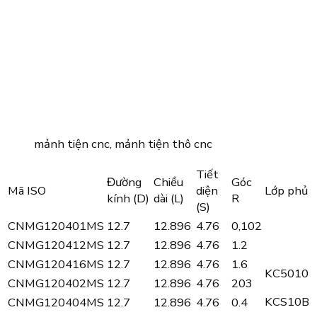
mảnh tiện cnc, mảnh tiện thô cnc
Tiết
Đường
Chiều
Góc
Mã ISO
diện
Lớp phủ
kính (D)
dài (L)
R
(S)
CNMG120401MS
12.7
12.896
4.76
0,102
CNMG120412MS
12.7
12.896
4.76
1.2
CNMG120416MS
12.7
12.896
4.76
1.6
KC5010
CNMG120402MS
12.7
12.896
4.76
203
KCS10B
CNMG120404MS
12.7
12.896
4.76
0.4