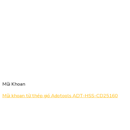
Mũi Khoan
Mũi khoan từ thép gió Adotools ADT-HSS-CD25160