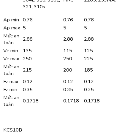
321, 310s
Ap min
0.76
0.76
0.76
Ap max
5
5
5
Mức an
2.88
2.88
2.88
toàn
Vc min
135
115
125
Vc max
250
250
225
Mức an
215
200
185
toàn
Fz max
0.12
0.12
0.12
Fz min
0.35
0.35
0.35
Mức an
0.1718
0.1718
0.1718
toàn
KCS10B