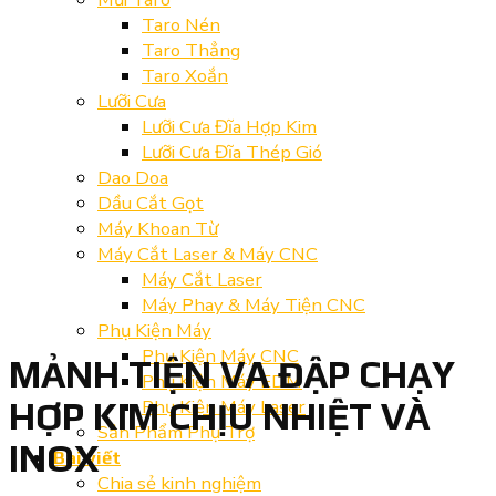
Taro Nén
Taro Thẳng
Taro Xoắn
Lưỡi Cưa
Lưỡi Cưa Đĩa Hợp Kim
Lưỡi Cưa Đĩa Thép Gió
Dao Doa
Dầu Cắt Gọt
Máy Khoan Từ
Máy Cắt Laser & Máy CNC
Máy Cắt Laser
Máy Phay & Máy Tiện CNC
Phụ Kiện Máy
Phụ Kiện Máy CNC
MẢNH TIỆN VA ĐẬP CHẠY
Phụ Kiện Máy EDM
Phụ Kiện Máy Laser
HỢP KIM CHỊU NHIỆT VÀ
Sản Phẩm Phụ Trợ
INOX
Bài viết
Chia sẻ kinh nghiệm