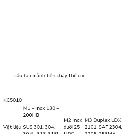
cấu tạo mảnh tiện chạy thô cnc
KC5010
M1 – Inox 130 –
200HB
M2 Inox
M3 Duplex LDX
SUS 301, 304,
Vật liệu
dưới 25
2101, SAF 2304,
304L, 316, 316L,
HRC
2205, 253MA.