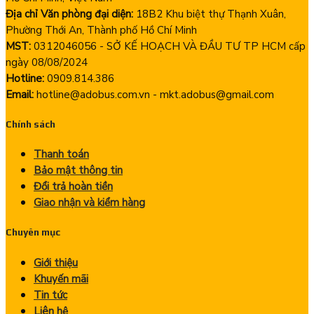
Địa chỉ Văn phòng đại diện:
18B2 Khu biệt thự Thạnh Xuân,
Phường Thới An, Thành phố Hồ Chí Minh
MST:
0312046056 - SỞ KẾ HOẠCH VÀ ĐẦU TƯ TP HCM cấp
ngày 08/08/2024
Hotline:
0909.814.386
Email:
hotline@adobus.com.vn - mkt.adobus@gmail.com
Chính sách
Thanh toán
Bảo mật thông tin
Đổi trả hoàn tiền
Giao nhận và kiểm hàng
Chuyên mục
Giới thiệu
Khuyến mãi
Tin tức
Liên hệ