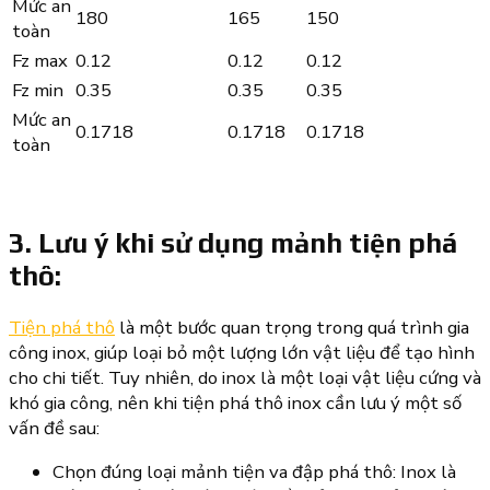
Mức an
180
165
150
toàn
Fz max
0.12
0.12
0.12
Fz min
0.35
0.35
0.35
Mức an
0.1718
0.1718
0.1718
toàn
3. Lưu ý khi sử dụng mảnh tiện phá
thô:
Tiện phá thô
là một bước quan trọng trong quá trình gia
công inox, giúp loại bỏ một lượng lớn vật liệu để tạo hình
cho chi tiết. Tuy nhiên, do inox là một loại vật liệu cứng và
khó gia công, nên khi tiện phá thô inox cần lưu ý một số
vấn đề sau:
Chọn đúng loại mảnh tiện va đập phá thô: Inox là