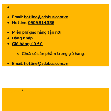
Skip
to
Email:
hotline@adobus.com.vn
content
Hotline:
0909.814.386
Miễn phí giao hàng tận nơi
Đăng nhập
Giỏ hàng /
0
₫
0
Chưa có sản phẩm trong giỏ hàng.
Email:
hotline@adobus.com.vn
Trang chủ
/
Sản phẩm khác